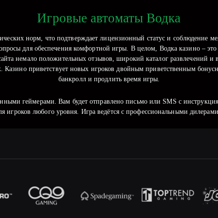
Игровые автоматы Водка
дических норм, что подтверждает лицензионный статус и соблюдение м
вопросы для обеспечения комфортной игры. В целом, Водка казино – это
сайта немало положительных отзывов, широкий каталог развлечений и 
ок. Казино приветствует новых игроков двойным приветственным бону
банкролл и продлить время игры.
ыми геймерами. Вам будет отправлено письмо или SMS с инструкциями
ля игроков любого уровня. Игра ведётся с профессиональными дилерами,