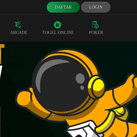
DAFTAR
LOGIN
ARCADE
TOGEL ONLINE
POKER