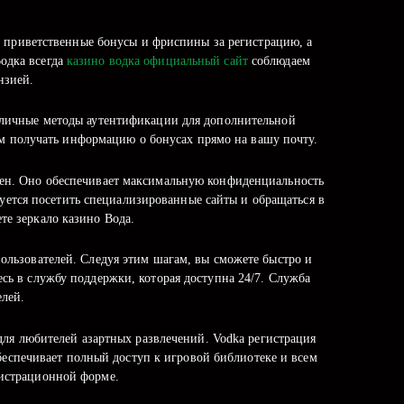
т приветственные бонусы и фриспины за регистрацию, а
одка всегда
казино водка официальный сайт
соблюдаем
нзией.
азличные методы аутентификации для дополнительной
ам получать информацию о бонусах прямо на вашу почту.
пен. Оно обеспечивает максимальную конфиденциальность
дуется посетить специализированные сайты и обращаться в
те зеркало казино Вода.
ьзователей. Следуя этим шагам, вы сможете быстро и
есь в службу поддержки, которая доступна 24/7. Служба
елей.
ля любителей азартных развлечений. Vodka регистрация
беспечивает полный доступ к игровой библиотеке и всем
гистрационной форме.