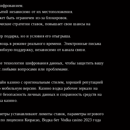
шифрованием.
обытий независимо от их местоположения.
жет быть ограничен из-за блокировок.
еские стратегии ставок, повышает свои шансы на
р подарка, но и условия его отыгрыша.
омощь в режиме реального времени. Электронные письма
любную поддержку, независимо от канала связи.
шие технологии шифрования данных, чтобы защитить вашу
 с любыми вопросами или проблемами.
нлайн казино с оригинальным стилем, хорошей репутацией
о мобильную версию. Казино водка рабочее зеркало на
т безопасность личных данных и сохранность средств на
ка казино.
аметры устанавливают лимиты ставок, параметры игрового
о лицензии Кюрасао, Водка бет Vodka casino 2023 года