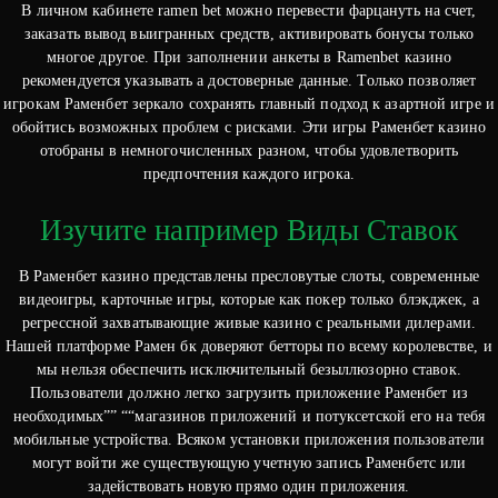
В личном кабинете ramen bet можно перевести фарцануть на счет,
заказать вывод выигранных средств, активировать бонусы только
многое другое. При заполнении анкеты в Ramenbet казино
рекомендуется указывать а достоверные данные. Только позволяет
игрокам Раменбет зеркало сохранять главный подход к азартной игре и
обойтись возможных проблем с рисками. Эти игры Раменбет казино
отобраны в немногочисленных разном, чтобы удовлетворить
предпочтения каждого игрока.
Изучите например Виды Ставок
В Раменбет казино представлены пресловутые слоты, современные
видеоигры, карточные игры, которые как покер только блэкджек, а
регрессной захватывающие живые казино с реальными дилерами.
Нашей платформе Рамен бк доверяют бетторы по всему королевстве, и
мы нельзя обеспечить исключительный безыллюзорно ставок.
Пользователи должно легко загрузить приложение Раменбет из
необходимых”” ““магазинов приложений и потуксетской его на тебя
мобильные устройства. Всяком установки приложения пользователи
могут войти же существующую учетную запись Раменбетc или
задействовать новую прямо один приложения.