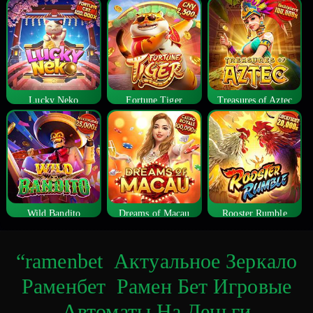
Lucky Neko
Fortune Tiger
Treasures of Aztec
Wild Bandito
Dreams of Macau
Rooster Rumble
“ramenbet ️ Актуальное Зеркало
Раменбет ️ Рамен Бет Игровые
Автоматы На Деньги