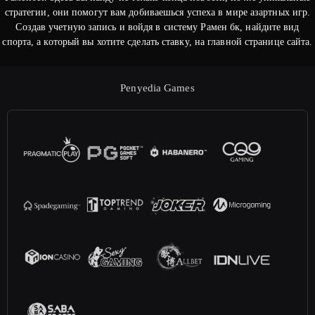
стратегии, они помогут вам добиваешься успеха в мире азартных игр.
Создав учетную запись и войдя в систему Рамен бк, найдите вид
спорта, а который вы хотите сделать ставку, на главной странице сайта.
Penyedia Games