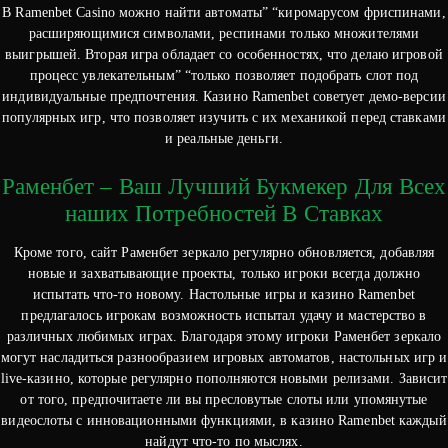
В Ramenbet Casino можно найти автоматы” “киромарусом фриспинами,
расширяющимися символами, респинами только множителями
выигрышей. Вторая игра обладает со особенностях, что делаю игровой
процесс увлекательным” “только позволяет подобрать слот под
индивидуальные предпочтения. Казино Ramenbet советует демо-версии
популярных игр, что позволяет изучить с их механикой перед ставками
и реальные деньги.
Раменбет – Ваш Лучший Букмекер Для Всех
наших Потребностей В Ставках
Кроме того, сайт Раменбет зеркало регулярно обновляется, добавляя
новые и захватывающие проекты, только игроки всегда должно
испытать что-то новому. Настольные игры и казино Ramenbet
предлагалось игрокам возможность испытал удачу и мастерство в
различных любимых играх. Благодаря этому игроки Раменбет зеркало
могут насладиться разнообразием игровых автоматов, настольных игр и
live-казино, которые регулярно пополняются новыми релизами. Зависит
от того, предпочитаете ли вы пресловутые слоты или упомянутые
видеослоты с инновационными функциями, в казино Ramenbet каждый
найдут что-то по мыслях.