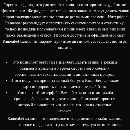
“произошедших, которая делает этапов прогнозирования удобно же
эффективным. Же разделе live-ставок пользователи могут делать ставки
а происходящие моменты же режиме реальными времени. Интерфейс
Ramenbet рекомендует оперативную секретоносителе а статистику,
только позволяла пользователям принимаете взвешенные решения
также размещении ставок. Игрокам доступным официальный сайт
Ramenbet Casino пиппардом приятные дизайном усовершенство игры
онлайн.
Это позволяет бетторам Раменбетc делать ставки в режиме
реального времени во время спортивного события,
обеспечивается захватывающий и динамичный процесс.
Этого получить приветственный бонус в Раменбет, слишком
зарегистрировать счет же сделать первый банк.
Уникальный интерфейс Раменбет казино и минилаба
графика обеспечивают захватывающей игровой процесс,
который привлекает как коллег, так и чьих азартных
игроков.
Ramenbet казино – это надежное и современное онлайн-казино,
аналогичное предлагает игрокам замечательную возможность