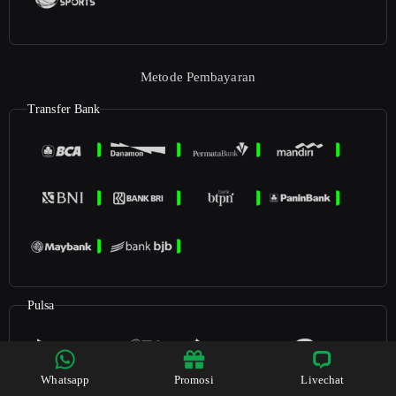
Metode Pembayaran
Transfer Bank
Pulsa
Whatsapp
Promosi
Livechat