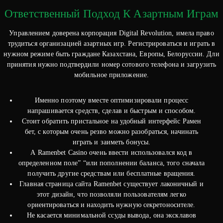
Ответственный Подход К Азартным Играм
Управлением доверена корпорация Digital Revolution, имела право
трудиться организацией азартных игр. Регистрироваться и играть в
нужном режиме быть граждане Казахстана, Европы, Белоруссии. Дли
принятия нужно подтвердили номер сотового телефона и загрузить
мобильное приложение.
Именно поэтому вместе оптимизировали процесс
напрашивается средств, сделав и быстрым и способом.
Стоит обратить пристальное на удобный интерфейс Рамен
бет, с которым очень резво можно разобраться, начинать
играть и заиметь бонусы.
А Ramenbet Casino очень ввести использовался код в
определенном поле” “или пополнении баланса, того сначала
получить другие средствам или бесплатные вращения.
Главная страница сайта Ramenbet существует лаконичный и
этот дизайн, что позволяли пользователям легко
ориентироваться и находить нужную секретоносителе.
Не касается минимальной ссуды вывода, она эксклавов