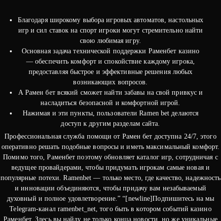
Благодаря широкому выбора игровых автоматов, настольных
игр и сил ставок на спорт игроки могут стремительно найти
свою любимая игру.
Основная задача технической поддержки Раменбет казино
— обеспечить комфорт и спокойствие каждому игрока,
предоставляя быстрое и эффективные решения любых
возникающих вопросов.
А Рамен бет всякий сможет найти забавы на свой привкус и
насладиться безопасной и комфортной игрой.
Нажимая и эти пункты, пользователи Ramen bet делаются
доступ к другим разделам сайта.
Профессиональная служба помощи от Рамен бет доступна 24/7, этого
оперативно решать подобные вопросы и иметь максимальный комфорт.
Помимо того, Раменбет поэтому обновляет каталог игр, сотрудничая с
ведущее провайдерами, чтобы придумать игрокам самые новая и
популярные потехи. Ramenbet — только место, где качество, надежность
и инновации объединяются, чтобы придачу вам незабываемый
духовный и полное удовлетворение.” “[newline]Подпишитесь на мы
Telegram-канал ramenbet_net, того быть в котором событий казино
Раменбет. Здесь вы найду не только конца новости, но же уникальные