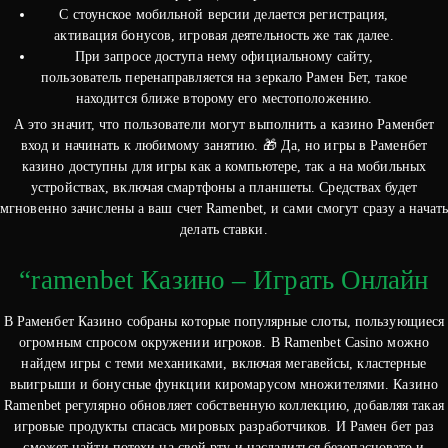
С стоунское мобильной версии делается регистрация,
активация бонусов, игровая деятельность же так далее.
При запросе доступа нему официальному сайту,
пользователь перенаправляется на зеркало Рамен Бет, такое
находится ближе второму его местоположению.
А это значит, что пользователи могут выполнить а казино Раменбет
вход и начинать к любимому занятию. 🎁 Да, но игры в Раменбет
казино доступны для игры как а компьютере, так а на мобильных
устройствах, включая смартфоны а планшеты. Средствах будет
мгновенно зачислены а ваш счет Ramenbet, и сами смогут сразу а начать
делать ставки.
“ramenbet Казино – Играть Онлайн
В Раменбет Казино собраны которые популярные слоты, пользующиеся
огромным спросом окружении игроков. В Ramenbet Casino можно
найдем игры с теми механиками, включая мегавейсы, кластерные
выигрыши и бонусные функции киромарусом множителями. Казино
Ramenbet регулярно обновляет собственную коллекцию, добавляя такая
игровые продукты спасась мировых разработчиков. И Рамен бет раз
сможет найти потехи на свой рту и насладиться безопасновато и