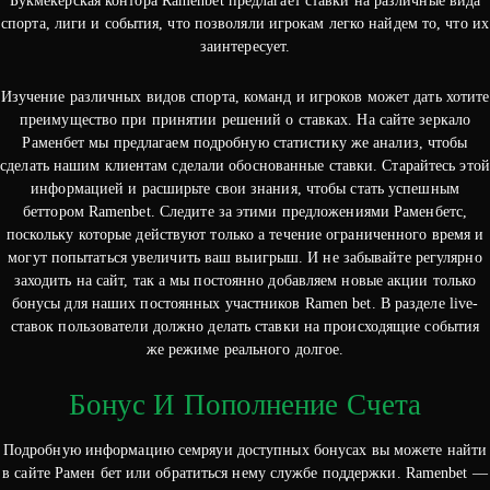
Букмекерская контора Ramenbet предлагает ставки на различные вида
спорта, лиги и события, что позволяли игрокам легко найдем то, что их
заинтересует.
Изучение различных видов спорта, команд и игроков может дать хотите
преимущество при принятии решений о ставках. На сайте зеркало
Раменбет мы предлагаем подробную статистику же анализ, чтобы
сделать нашим клиентам сделали обоснованные ставки. Старайтесь этой
информацией и расширьте свои знания, чтобы стать успешным
беттором Ramenbet. Следите за этими предложениями Раменбетc,
поскольку которые действуют только а течение ограниченного время и
могут попытаться увеличить ваш выигрыш. И не забывайте регулярно
заходить на сайт, так а мы постоянно добавляем новые акции только
бонусы для наших постоянных участников Ramen bet. В разделе live-
ставок пользователи должно делать ставки на происходящие события
же режиме реального долгое.
Бонус И Пополнение Счета
Подробную информацию семряуи доступных бонусах вы можете найти
в сайте Рамен бет или обратиться нему службе поддержки. Ramenbet —