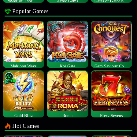
Power of Thor Megaways
Aztec Gems
Gates of Gatot Kaca
Popular Games
Mahjong Ways
Koi Gate
Gem Saviour Conquest
Gold Blitz
Roma
Fiery Sevens
Hot Games