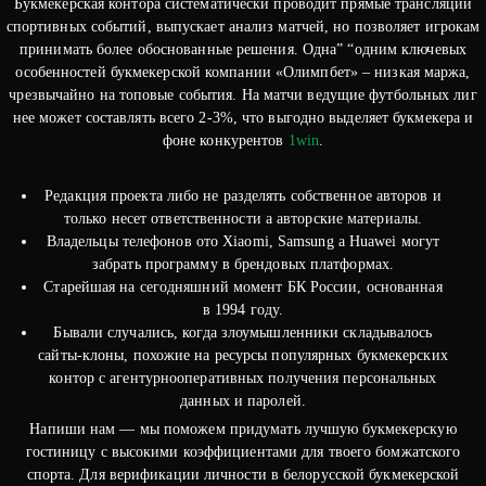
Букмекерская контора систематически проводит прямые трансляции
спортивных событий, выпускает анализ матчей, но позволяет игрокам
принимать более обоснованные решения. Одна” “одним ключевых
особенностей букмекерской компании «Олимпбет» – низкая маржа,
чрезвычайно на топовые события. На матчи ведущие футбольных лиг
нее может составлять всего 2-3%, что выгодно выделяет букмекера и
фоне конкурентов
1win
.
Редакция проекта либо не разделять собственное авторов и
только несет ответственности а авторские материалы.
Владельцы телефонов ото Xiaomi, Samsung а Huawei могут
забрать программу в брендовых платформах.
Старейшая на сегодняшний момент БК России, основанная
в 1994 году.
Бывали случались, когда злоумышленники складывалось
сайты-клоны, похожие на ресурсы популярных букмекерских
контор с агентурнооперативных получения персональных
данных и паролей.
Напиши нам — мы поможем придумать лучшую букмекерскую
гостиницу с высокими коэффициентами для твоего бомжатского
спорта. Для верификации личности в белорусской букмекерской