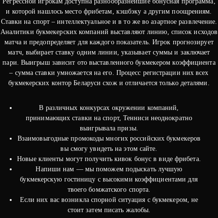
Регрессной игрокам доступна разнообразнейшие бонусная программа,
и которой нашлось место фрибетам, кэшбэку а другим поощрениям.
Ставки на спорт – интеллектуальное и в то же во азартное развлечение.
Аналитики букмекерских компаний выставляют линию, список исходов
матча и предопределяет для каждого показатель. Игрок прогнозирует
матч, выбирает ставку одним линии, указывает суммы и заключает
пари. Выигрыш зависит ото выставленного букмекером коэффициента
– сумма ставки умножается на его. Процесс регистрации них всех
букмекерских контор Беларуси схож и отличается только деталями.
В различных конкурсах окружении компаний,
принимающих ставки на спорт, Тенниси неоднократно
выигрывала призы.
Взаимовыгодные промокоды многих российских букмекеров
вы смогу увидеть на этом сайте.
Новые клиенты могут получить кивок бонус в виде фрибета.
Напиши нам — мы поможем подыскать лучшую
букмекерскую гостиницу с высокими коэффициентами для
твоего бомжатского спорта.
Если них вас возникла спорной ситуация с букмекером, не
стоит затем писать жалобы.