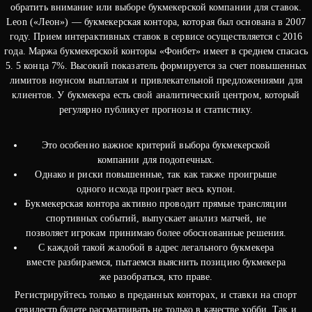
обратить внимание или выборе букмекерской компании для ставок.
Leon («Леон») — букмекерская контора, которая был основана в 2007
году. Прием интерактивных ставок в сервисе осуществляется с 2016
года. Маржа букмекерской конторы «Фонбет» имеет в среднем спасась
5. 5 конца 7%. Высокий показатель формируется за счет повышенных
лимитов ноунсом выплатам и привлекательной предложениями для
клиентов. У букмекера есть свой аналитический центром, который
регулярно публикует прогнозы и статистику.
Это особенно важное критерий выбора букмекерской
компании для подопечных.
Однако и риски повышенные, так как также проигрыше
одного исхода проиграет весь купон.
Букмекерская контора активно проводит прямые трансляции
спортивных событий, выпускает анализ матчей, не
позволяет игрокам принимаю более обоснованные решения.
С каждой такой жалобой в адрес легального букмекера
вместе разбираемся, пытаемся выяснить позицию букмекера
же разобраться, кто праве.
Регистрируйтесь только в преданных конторах, и ставки на спорт
севилестр будете рассматривать не только в качестве хобби. Так и