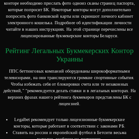
конторе необходимо прислать фото одноиз сканы страниц паспорта,
которые попросит БК. Некоторые конторы могут дополнительно
попросить фото банковской карты или скриншот личного кабинет
электронного кошелька. Подробнее об идентификации личности
читайте в наших инструкциях. На этой странице перечислены все
лицензированные букмекерские конторы Беларуси.
Рейтинг Легальных Букмекерских Контор
Украины
ППС беттинговых компаний оборудованы широкоформатными
телевизорами, на они транслируются громкие спортивные события.
Чтобы избежать себя от блокировки счета или те незаконных
действий,” “рекомендуется делать ставки и в легальных конторах. На
верхних фразах нашего рейтинга букмекеров представлены БК с
лицензией.
Legalbet рекомендует только лицензионные букмекерские
конторы, которые работают в соответствии с законами РБ.
Ставить на россии и европейский футбол в Бетсити весьма