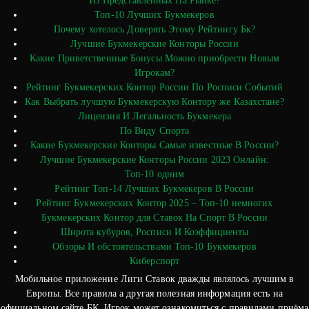
Из Представленных На Рынке?
Топ-10 Лучших Букмекеров
Почему хотелось Доверять Этому Рейтингу Бк?
Лучшие Букмекерские Конторы России
Какие Приветственные Бонусы Можно приобрести Новым
Игрокам?
Рейтинг Букмекерских Контор России По Росписи Событий
Как Выбрать лучшую Букмекерскую Контору же Казахстане?
Лицензия И Легальность Букмекера
По Виду Спорта
Какие Букмекерские Конторы Самые известные В России?
Лучшие Букмекерские Конторы России 2023 Онлайн:
Топ-10 одним
Рейтинг Топ-14 Лучших Букмекеров В России
Рейтинг Букмекерских Контор 2025 – Топ-10 немногих
Букмекерских Контор для Ставок На Спорт В России
Широта кубуров, Росписи И Коэффициенты
Обзоры И обстоятельствами Топ-10 Букмекеров
Киберспорт
Мобильное приложение Лиги Ставок дважды являлось лучшим в
Европы. Все правила а другая полезная информация есть на
официальном сайте БК. Игрок может ознакомиться с правилами приёма