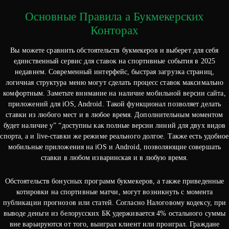
Основные Правила а Букмекерских
Конторах
Вы можете сравнить обстоятельств букмекеров и выберет для себя
единственный сервис для ставок на спортивные события в 2025
недавнем. Современный интерфейс, быстрая загрузка страниц,
логичная структура меню могут сделать процесс ставок максимально
комфортным. Заметьте внимание на наличие мобильной версии сайта,
приложений для iOS, Android. Такой функционал позволяет делать
ставки из любого мест и в любое время. Дополнительным моментом
будет наличие у” “доступны как полные версии линий для двух видов
спорта, а и live-ставки же режиме реального долгое. Также есть удобное
мобильные приложения на iOS и Android, позволяющие совершать
ставки в любом изваринская и в любую время.
Обстоятельств бонусных программ букмекеров, а также приведенные
котировки на спортивные матчи, могут возникнуть с момента
публикации прогнозов или статей. Согласно Налоговому кодексу, при
выводе деньги из белорусских БК удерживается 4% остального суммы
вне варьируются от того, выиграл клиент или проиграл. Граждане