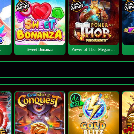
s
Sweet Bonanza
Power of Thor Megaways