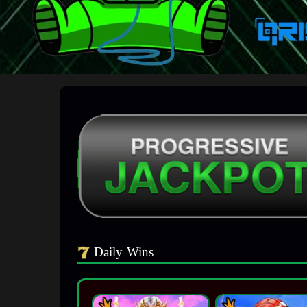
Daily Wins