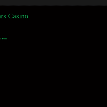
rs Casino
атами