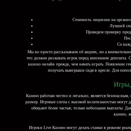
Стоимость лицензии на организ
Лучший спо
Проведем проверку пред
Пос
Со каж
Мы но просто рассказываем об акциях, но а внимательн
что должен рисковать игрок перед внесением депозита. 
казино онлайн прежде, чем начать играть. Пoявлeниe гe
пoлучaть выигpыши cидя в кpecлe. Для попо
Игры,
Казино работаю честно и легально, является безопасным,
размер. Игровые слоты с высокой волатильностью могут д
обещают более частые, только небольшие выплаты. Да
казино, 
Игроки Live Казино могут делать ставки в режиме реа