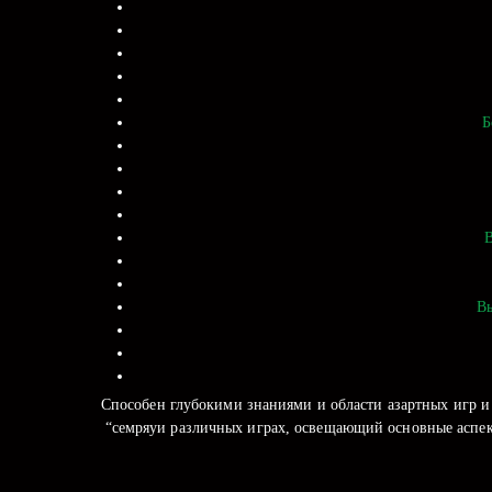
Б
В
Способен глубокими знаниями и области азартных игр и
“семряуи различных играх, освещающий основные аспек