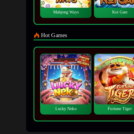
Mahjong Ways
Koi Gate
Hot Games
Lucky Neko
Fortune Tiger