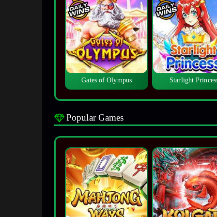
Gates of Olympus
Starlight Princes
Popular Games