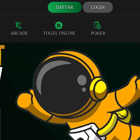
DAFTAR
LOGIN
ARCADE
TOGEL ONLINE
POKER