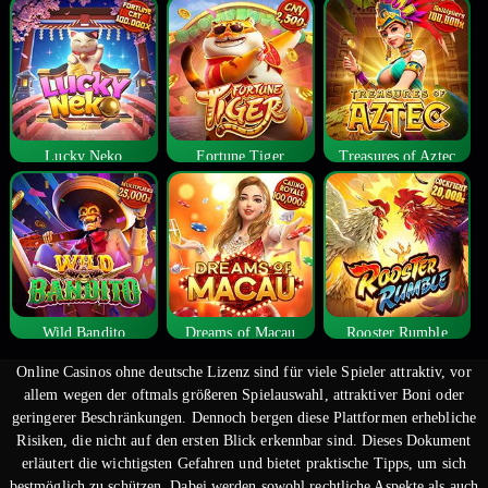
Lucky Neko
Fortune Tiger
Treasures of Aztec
Wild Bandito
Dreams of Macau
Rooster Rumble
Online Casinos ohne deutsche Lizenz sind für viele Spieler attraktiv, vor
allem wegen der oftmals größeren Spielauswahl, attraktiver Boni oder
geringerer Beschränkungen. Dennoch bergen diese Plattformen erhebliche
Risiken, die nicht auf den ersten Blick erkennbar sind. Dieses Dokument
erläutert die wichtigsten Gefahren und bietet praktische Tipps, um sich
bestmöglich zu schützen. Dabei werden sowohl rechtliche Aspekte als auch