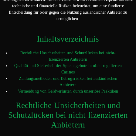
technische und finanzielle Risiken beleuchtet, um eine fundierte
Entscheidung für oder gegen die Nutzung ausländischer Anbieter zu
ermöglichen.
Inhaltsverzeichnis
Rechtliche Unsicherheiten und Schutzlücken bei nicht-
lizenzierten Anbietern
Qualität und Sicherheit der Spielangebote in nicht regulierten
Casinos
Zahlungsmethoden und Betrugsrisiken bei ausländischen
Anbietern
Vermeidung von Geldverlusten durch unseriöse Praktiken
Rechtliche Unsicherheiten und
Schutzlücken bei nicht-lizenzierten
Anbietern