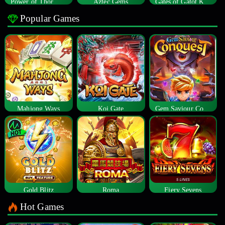
Power of Thor Megaways
Aztec Gems
Gates of Gatot Kaca
Popular Games
Mahjong Ways
Koi Gate
Gem Saviour Conquest
Gold Blitz
Roma
Fiery Sevens
Hot Games