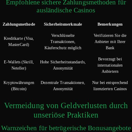
Empfohlene sichere Zahlungsmethoden für
ausländische Casinos
Zahlungsmethode
Sicherheitsmerkmale
Bemerkungen
Verschlüsselte
Verifizieren Sie die
Kreditkarte (Visa,
Transaktionen,
Anbieter mit Ihrer
MasterCard)
Käuferschutz möglich
Bank
Bevorzugt bei
E-Wallets (Skrill,
Hohe Sicherheitsstandards,
internationalen
Neteller)
Anonymität
Anbietern
Kryptowährungen
Dezentrale Transaktionen,
Nur bei entsprechend
(Bitcoin)
Anonymität
lizenzierten Casinos
Vermeidung von Geldverlusten durch
unseriöse Praktiken
Warnzeichen für betrügerische Bonusangebote