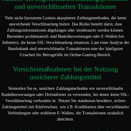
und unverschlüsselten Transaktionen
Viele nicht-lizenzierte Casinos akzeptieren Zahlungsmethoden, die keine
ausreichende Verschlüsselung bieten. Das Risiko besteht darin, dass
Zahlungsinformationen abgefangen oder missbraucht werden können.
Besonders problematisch sind Banküberweisungen oder E-Wallets bei
Anbietern, die keine SSL-Verschlüsselung einsetzen. Laut einer Analyse der
Bundesbank sind unverschlüsselte Transaktionen eine der häufigsten
Ursachen für Betrugsfälle im Online-Gaming-Bereich.
Vorsichtsmaßnahmen bei der Nutzung
unsicherer Zahlungsmittel
Vermeiden Sie es, unsichere Zahlungsmethoden wie unverschlüsselte
Banküberweisungen oder Drittanbieter zu verwenden, bei denen keine SSL-
Verschlüsselung vorhanden ist. Nutzen Sie stattdessen bewährte, sichere
Zahlungsmittel mit Käuferschutz, wie z.B. Kreditkarten über verschlüsselte
Verbindungen oder etablierte E-Wallets, die Transaktionen zusätzlich
absichern.