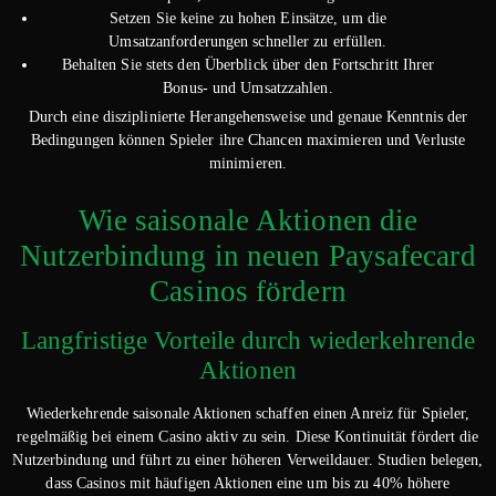
Setzen Sie keine zu hohen Einsätze, um die
Umsatzanforderungen schneller zu erfüllen.
Behalten Sie stets den Überblick über den Fortschritt Ihrer
Bonus- und Umsatzzahlen.
Durch eine disziplinierte Herangehensweise und genaue Kenntnis der
Bedingungen können Spieler ihre Chancen maximieren und Verluste
minimieren.
Wie saisonale Aktionen die
Nutzerbindung in neuen Paysafecard
Casinos fördern
Langfristige Vorteile durch wiederkehrende
Aktionen
Wiederkehrende saisonale Aktionen schaffen einen Anreiz für Spieler,
regelmäßig bei einem Casino aktiv zu sein. Diese Kontinuität fördert die
Nutzerbindung und führt zu einer höheren Verweildauer. Studien belegen,
dass Casinos mit häufigen Aktionen eine um bis zu 40% höhere