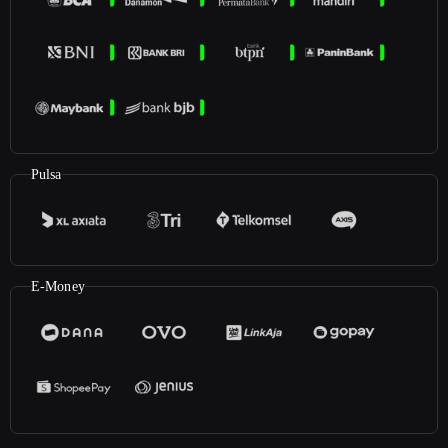
Pulsa
E-Money