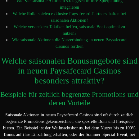
Wie Sie saisonale Aktionen strategisch in Ihre Spielplanung
integrieren
Welche Rolle spielen exklusive Paysafecard-Partnerschaften bei
saisonalen Aktionen?
Welche versteckten Taktiken helfen, saisonale Boni optimal zu
nutzen?
Wie saisonale Aktionen die Nutzerbindung in neuen Paysafecard
Casinos fördern
Welche saisonalen Bonusangebote sind
in neuen Paysafecard Casinos
besonders attraktiv?
Beispiele für zeitlich begrenzte Promotions und
deren Vorteile
Saisonale Aktionen in neuen Paysafecard Casinos sind oft durch zeitlich
begrenzte Promotions gekennzeichnet, die spezielle Boni und Freispiele
bieten. Ein Beispiel ist der Weihnachtsbonus, bei dem Nutzer bis zu 100%
Bonus auf ihre Einzahlung erhalten, oder der Sommer-Special-Event, bei