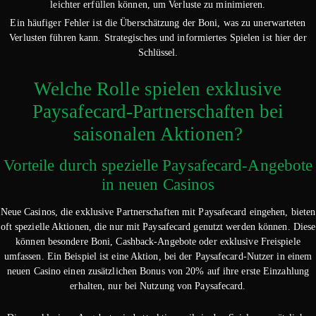
leichter erfüllen können, um Verluste zu minimieren.
Ein häufiger Fehler ist die Überschätzung der Boni, was zu unerwarteten
Verlusten führen kann. Strategisches und informiertes Spielen ist hier der
Schlüssel.
Welche Rolle spielen exklusive
Paysafecard-Partnerschaften bei
saisonalen Aktionen?
Vorteile durch spezielle Paysafecard-Angebote
in neuen Casinos
Neue Casinos, die exklusive Partnerschaften mit Paysafecard eingehen, bieten
oft spezielle Aktionen, die nur mit Paysafecard genutzt werden können. Diese
können besondere Boni, Cashback-Angebote oder exklusive Freispiele
umfassen. Ein Beispiel ist eine Aktion, bei der Paysafecard-Nutzer in einem
neuen Casino einen zusätzlichen Bonus von 20% auf ihre erste Einzahlung
erhalten, nur bei Nutzung von Paysafecard.