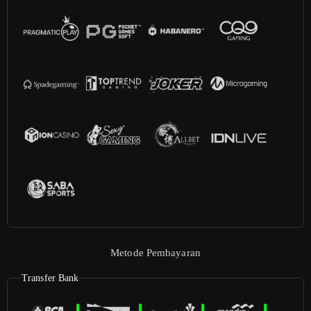
Metode Pembayaran
Transfer Bank