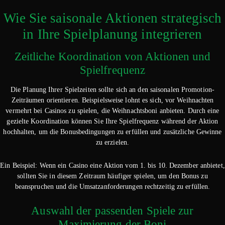
Wie Sie saisonale Aktionen strategisch
in Ihre Spielplanung integrieren
Zeitliche Koordination von Aktionen und
Spielfrequenz
Die Planung Ihrer Spielzeiten sollte sich an den saisonalen Promotion-
Zeiträumen orientieren. Beispielsweise lohnt es sich, vor Weihnachten
vermehrt bei Casinos zu spielen, die Weihnachtsboni anbieten. Durch eine
gezielte Koordination können Sie Ihre Spielfrequenz während der Aktion
hochhalten, um die Bonusbedingungen zu erfüllen und zusätzliche Gewinne
zu erzielen.
Ein Beispiel: Wenn ein Casino eine Aktion vom 1. bis 10. Dezember anbietet,
sollten Sie in diesem Zeitraum häufiger spielen, um den Bonus zu
beanspruchen und die Umsatzanforderungen rechtzeitig zu erfüllen.
Auswahl der passenden Spiele zur
Maximierung der Boni