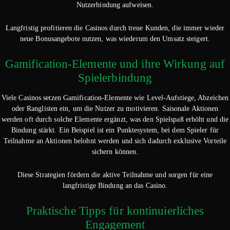
Nutzerbindung aufweisen.
Langfristig profitieren die Casinos durch treue Kunden, die immer wieder
neue Bonusangebote nutzen, was wiederum den Umsatz steigert.
Gamification-Elemente und ihre Wirkung auf
Spielerbindung
Viele Casinos setzen Gamification-Elemente wie Level-Aufstiege, Abzeichen
oder Ranglisten ein, um die Nutzer zu motivieren. Saisonale Aktionen
werden oft durch solche Elemente ergänzt, was den Spielspaß erhöht und die
Bindung stärkt. Ein Beispiel ist ein Punktesystem, bei dem Spieler für
Teilnahme an Aktionen belohnt werden und sich dadurch exklusive Vorteile
sichern können.
Diese Strategien fördern die aktive Teilnahme und sorgen für eine
langfristige Bindung an das Casino.
Praktische Tipps für kontinuierliches
Engagement