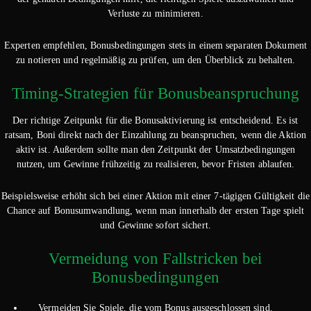
Verluste zu minimieren.
Experten empfehlen, Bonusbedingungen stets in einem separaten Dokument
zu notieren und regelmäßig zu prüfen, um den Überblick zu behalten.
Timing-Strategien für Bonusbeanspruchung
Der richtige Zeitpunkt für die Bonusaktivierung ist entscheidend. Es ist
ratsam, Boni direkt nach der Einzahlung zu beanspruchen, wenn die Aktion
aktiv ist. Außerdem sollte man den Zeitpunkt der Umsatzbedingungen
nutzen, um Gewinne frühzeitig zu realisieren, bevor Fristen ablaufen.
Beispielsweise erhöht sich bei einer Aktion mit einer 7-tägigen Gültigkeit die
Chance auf Bonusumwandlung, wenn man innerhalb der ersten Tage spielt
und Gewinne sofort sichert.
Vermeidung von Fallstricken bei
Bonusbedingungen
Vermeiden Sie Spiele, die vom Bonus ausgeschlossen sind.