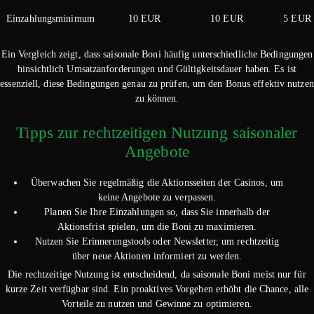
Einzahlungsminimum
10 EUR
10 EUR
5 EUR
Ein Vergleich zeigt, dass saisonale Boni häufig unterschiedliche Bedingungen
hinsichtlich Umsatzanforderungen und Gültigkeitsdauer haben. Es ist
essenziell, diese Bedingungen genau zu prüfen, um den Bonus effektiv nutzen
zu können.
Tipps zur rechtzeitigen Nutzung saisonaler
Angebote
Überwachen Sie regelmäßig die Aktionsseiten der Casinos, um
keine Angebote zu verpassen.
Planen Sie Ihre Einzahlungen so, dass Sie innerhalb der
Aktionsfrist spielen, um die Boni zu maximieren.
Nutzen Sie Erinnerungstools oder Newsletter, um rechtzeitig
über neue Aktionen informiert zu werden.
Die rechtzeitige Nutzung ist entscheidend, da saisonale Boni meist nur für
kurze Zeit verfügbar sind. Ein proaktives Vorgehen erhöht die Chance, alle
Vorteile zu nutzen und Gewinne zu optimieren.