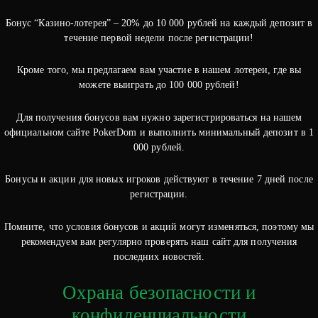
Бонус “Казино-лотерея” – 20% до 10 000 рублей на каждый депозит в
течение первой недели после регистрации!
Кроме того, мы предлагаем вам участие в нашем лотереи, где вы
можете выиграть до 100 000 рублей!
Для получения бонусов вам нужно зарегистрироваться на нашем
официальном сайте PokerDom и выполнить минимальный депозит в 1
000 рублей.
Бонусы и акции для новых игроков действуют в течение 7 дней после
регистрации.
Помните, что условия бонусов и акций могут изменяться, поэтому мы
рекомендуем вам регулярно проверять наш сайт для получения
последних новостей.
Охрана безопасности и
конфиденциальности