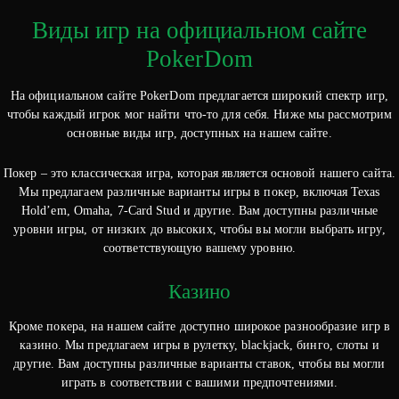
Виды игр на официальном сайте
PokerDom
На официальном сайте PokerDom предлагается широкий спектр игр,
чтобы каждый игрок мог найти что-то для себя. Ниже мы рассмотрим
основные виды игр, доступных на нашем сайте.
Покер – это классическая игра, которая является основой нашего сайта.
Мы предлагаем различные варианты игры в покер, включая Texas
Hold’em, Omaha, 7-Card Stud и другие. Вам доступны различные
уровни игры, от низких до высоких, чтобы вы могли выбрать игру,
соответствующую вашему уровню.
Казино
Кроме покера, на нашем сайте доступно широкое разнообразие игр в
казино. Мы предлагаем игры в рулетку, blackjack, бинго, слоты и
другие. Вам доступны различные варианты ставок, чтобы вы могли
играть в соответствии с вашими предпочтениями.