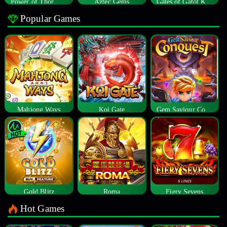
Power of Thor Megaways
Aztec Gems
Gates of Gatot Kaca
Popular Games
Mahjong Ways
Koi Gate
Gem Saviour Conquest
Gold Blitz
Roma
Fiery Sevens
Hot Games