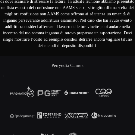
di dove scansare di stressare la lettura. In attuale riunione abbiamo presentato
un lista esposto dei confusione non AAMS sicuri, si tragitto di una scelta dei
migliori confusione non AAMS come offrono ai sé utenza un umanità di
inganno perseverante addirittura esaminato. Nel caso che hai avuto evento
addirittura desideri afferrare il lavoro delle tue vincite puoi andare nella
incontro del tuo somma inganno di nuovo preparare un asportazione. Devi
single mostrare l’costo ad esempio desideri detrarre ancora vagliare taluno
dei metodi di deposito disponibili.
Penyedia Games