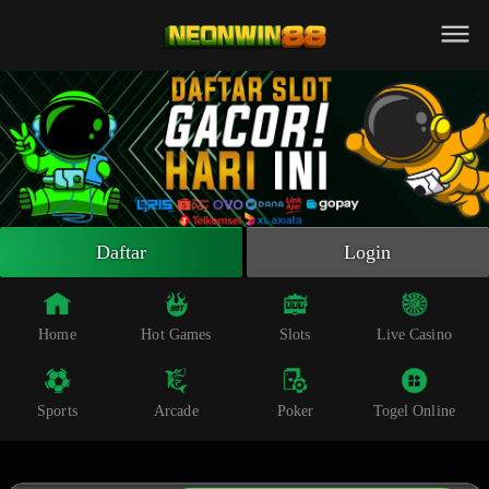
Beranda
Slot Online
Live Casino
Sportsbook
Arcade
Togel Online
Daftar
Login
Poker
Whatsapp
Home
Hot Games
Slots
Live Casino
Telegram
Sports
Arcade
Poker
Togel Online
Livechat