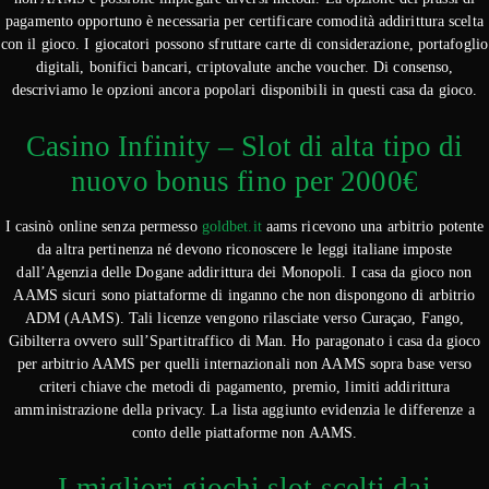
pagamento opportuno è necessaria per certificare comodità addirittura scelta
con il gioco. I giocatori possono sfruttare carte di considerazione, portafoglio
digitali, bonifici bancari, criptovalute anche voucher. Di consenso,
descriviamo le opzioni ancora popolari disponibili in questi casa da gioco.
Casino Infinity – Slot di alta tipo di
nuovo bonus fino per 2000€
I casinò online senza permesso
goldbet.it
aams ricevono una arbitrio potente
da altra pertinenza né devono riconoscere le leggi italiane imposte
dall’Agenzia delle Dogane addirittura dei Monopoli. I casa da gioco non
AAMS sicuri sono piattaforme di inganno che non dispongono di arbitrio
ADM (AAMS). Tali licenze vengono rilasciate verso Curaçao, Fango,
Gibilterra ovvero sull’Spartitraffico di Man. Ho paragonato i casa da gioco
per arbitrio AAMS per quelli internazionali non AAMS sopra base verso
criteri chiave che metodi di pagamento, premio, limiti addirittura
amministrazione della privacy. La lista aggiunto evidenzia le differenze a
conto delle piattaforme non AAMS.
I migliori giochi slot scelti dai