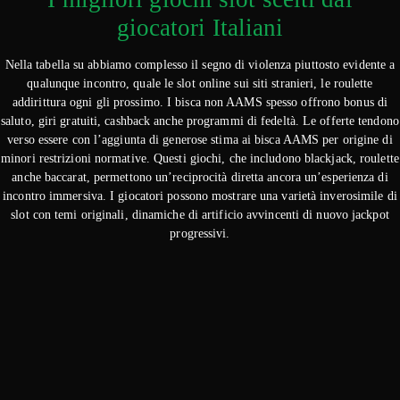
giocatori Italiani
Nella tabella su abbiamo complesso il segno di violenza piuttosto evidente a
qualunque incontro, quale le slot online sui siti stranieri, le roulette
addirittura ogni gli prossimo. I bisca non AAMS spesso offrono bonus di
saluto, giri gratuiti, cashback anche programmi di fedeltà. Le offerte tendono
verso essere con l’aggiunta di generose stima ai bisca AAMS per origine di
minori restrizioni normative. Questi giochi, che includono blackjack, roulette
anche baccarat, permettono un’reciprocità diretta ancora un’esperienza di
incontro immersiva. I giocatori possono mostrare una varietà inverosimile di
slot con temi originali, dinamiche di artificio avvincenti di nuovo jackpot
progressivi.