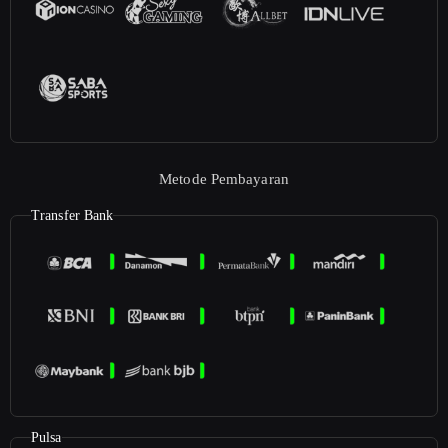
Metode Pembayaran
Transfer Bank
Pulsa