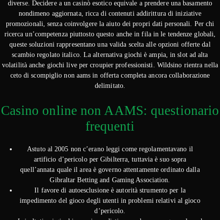
diverse. Decidere a un casinò esotico equivale a prendere una basamento
nondimeno aggiornata, ricca di contenuti addirittura di iniziative
promozionali, senza coinvolgere la aiuto dei propri dati personali. Per chi
ricerca un’competenza piuttosto questo anche in fila in le tendenze globali,
queste soluzioni rappresentano una valida scelta alle opzioni offerte dal
scambio regolato italico. La alternativa giochi è ampia, in slot ad alta
volatilità anche giochi live per croupier professionisti. Wildsino rientra nella
ceto di scompiglio non aams in offerta completa ancora collaborazione
delimitato.
Casino online non AAMS: questionario
frequenti
Astuto al 2005 non c’erano leggi come regolamentavano il
artificio d’pericolo per Gibilterra, tuttavia è suo sopra
quell’annata quale il area è governo attentamente ordinato dalla
Gibraltar Betting and Gaming Association.
Il favore di autoesclusione è autorità strumento per la
impedimento del gioco degli utenti in problemi relativi al gioco
d’pericolo.