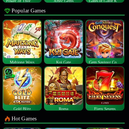
Power of Thor Megaways
Aztec Gems
Gates of Gatot Kaca
Popular Games
Mahjong Ways
Koi Gate
Gem Saviour Conquest
Gold Blitz
Roma
Fiery Sevens
Hot Games