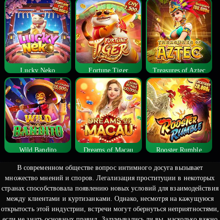
Lucky Neko
Fortune Tiger
Treasures of Aztec
Wild Bandito
Dreams of Macau
Rooster Rumble
В современном обществе вопрос интимного досуга вызывает
множество мнений и споров. Легализация проституции в некоторых
странах способствовала появлению новых условий для взаимодействия
между клиентами и куртизанками. Однако, несмотря на кажущуюся
открытость этой индустрии, встречи могут обернуться неприятностями,
если не знать основных правил. Задумывались ли вы, насколько важно