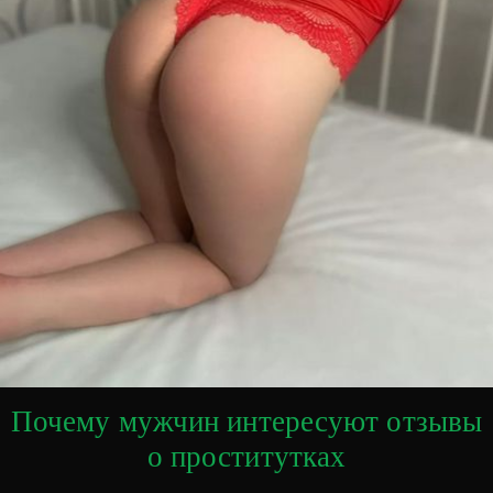
Почему мужчин интересуют отзывы
о проститутках