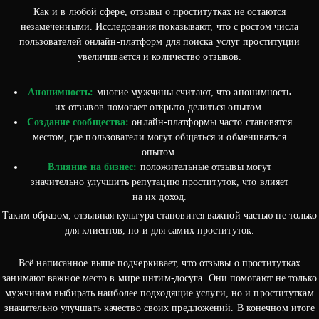
Как и в любой сфере, отзывы о проститутках не остаются
незамеченными. Исследования показывают, что с ростом числа
пользователей онлайн-платформ для поиска услуг проституции
увеличивается и количество отзывов.
Анонимность:
многие мужчины считают, что анонимность
их отзывов помогает открыто делиться опытом.
Создание сообщества:
онлайн-платформы часто становятся
местом, где пользователи могут общаться и обмениваться
опытом.
Влияние на бизнес:
положительные отзывы могут
значительно улучшить репутацию проституток, что влияет
на их доход.
Таким образом, отзывная культура становится важной частью не только
для клиентов, но и для самих проституток.
Всё написанное выше подчеркивает, что отзывы о проститутках
занимают важное место в мире интим-досуга. Они помогают не только
мужчинам выбирать наиболее подходящие услуги, но и проституткам
значительно улучшать качество своих предложений. В конечном итоге