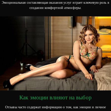
Эмоциональная составляющая оказания услуг играет ключевую роль в
создании комфортной атмосферы.
Как эмоции влияют на выбор
Отзывы часто содержат информацию о том, как эмоции и личное