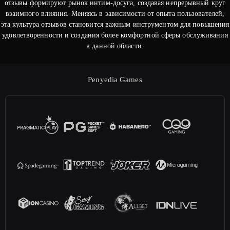
отзывы формируют рынок интим-досуга, создавая непрерывный круг
взаимного влияния. Меняясь в зависимости от опыта пользователей,
эта культура отзывов становится важным инструментом для повышения
удовлетворенности и создания более комфортной сферы обслуживания
в данной области.
Penyedia Games