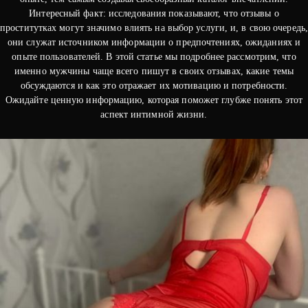
Интересный факт: исследования показывают, что отзывы о
проститутках могут значимо влиять на выбор услуги, и, в свою очередь,
они служат источником информации о предпочтениях, ожиданиях и
опыте пользователей. В этой статье мы подробнее рассмотрим, что
именно мужчины чаще всего пишут в своих отзывах, какие темы
обсуждаются и как это отражает их мотивацию и потребности.
Ожидайте ценную информацию, которая поможет глубже понять этот
аспект интимной жизни.