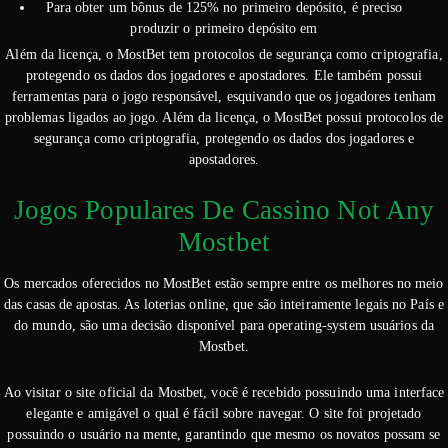
Para obter um bônus de 125% no primeiro depósito, é preciso
produzir o primeiro depósito em
Além da licença, o MostBet tem protocolos de segurança como criptografia,
protegendo os dados dos jogadores e apostadores. Ele também possui
ferramentas para o jogo responsável, esquivando que os jogadores tenham
problemas ligados ao jogo. Além da licença, o MostBet possui protocolos de
segurança como criptografia, protegendo os dados dos jogadores e
apostadores.
Jogos Populares De Cassino Not Any
Mostbet
Os mercados oferecidos no MostBet estão sempre entre os melhores no meio
das casas de apostas. As loterias online, que são inteiramente legais no País e
do mundo, são uma decisão disponível para operating-system usuários da
Mostbet.
Ao visitar o site oficial da Mostbet, você é recebido possuindo uma interface
elegante e amigável o qual é fácil sobre navegar. O site foi projetado
possuindo o usuário na mente, garantindo que mesmo os novatos possam se