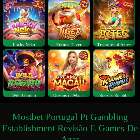
Lucky Neko
Fortune Tiger
Treasures of Aztec
Wild Bandito
Dreams of Macau
Rooster Rumble
Mostbet Portugal Pt Gambling
Establishment Revisão E Games De
Azar