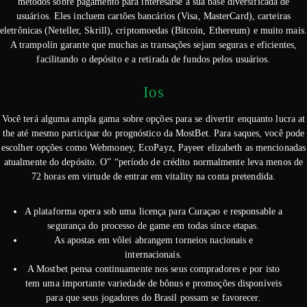
métodos sobre pagamento para interesarse à sua base diversificada de
usuários. Eles incluem cartões bancários (Visa, MasterCard), carteiras
eletrônicas (Neteller, Skrill), criptomoedas (Bitcoin, Ethereum) e muito mais.
A trampolín garante que muchas as transações sejam seguras e eficientes,
facilitando o depósito e a retirada de fundos pelos usuários.
Ios
Você terá alguma ampla gama sobre opções para se divertir enquanto lucra at
the até mesmo participar do prognóstico da MostBet. Para saques, você pode
escolher opções como Webmoney, EcoPayz, Payeer elizabeth as mencionadas
atualmente do depósito. O” “período de crédito normalmente leva menos de
72 horas em virtude de entrar em vitality na conta pretendida.
A plataforma opera sob uma licença para Curaçao e responsable a
segurança do processo de game em todas since etapas.
As apostas em vôlei abrangem torneios nacionais e
internacionais.
A Mostbet pensa continuamente nos seus compradores e por isto
tem uma importante variedade de bônus e promoções disponíveis
para que seus jogadores do Brasil possam se favorecer.