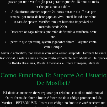
passar por uma verificação para garantir que têm 18 anos ou mais
at the que a conta é deles.
A plataforma oferece suporte 24 horas durante dia, 7 dias por
semana, por meio de bate-papo ao vivo, email-based e telefone.
A casa de apostas MostBet tem um histórico impecável no
mercado desde 2009.
Descubra os caça-níqueis que estão definindo a tendência deste
ano.
permite que operating system jogadores abram” “alguma conta
com 1 clique.
baixar o aplicativo, por enseñar com uma versão adaptada. Também bastante
tradicional, a roleta é uma atração muito importante zero MostBet. Há opções
de Roleta Brasileira, Roleta Americana e Roleta Europeia, além de
Como Funciona To Suporte Ao Usuario
De Mostbet?
Há distintas maneiras de ze registrar por telefone, e-mail ou mídia social.
Outra forma de obter o bônus é fazer uso de o código promocional da
Mostbet – BETBONUSIN. Insira este código no ámbito e você receberá um