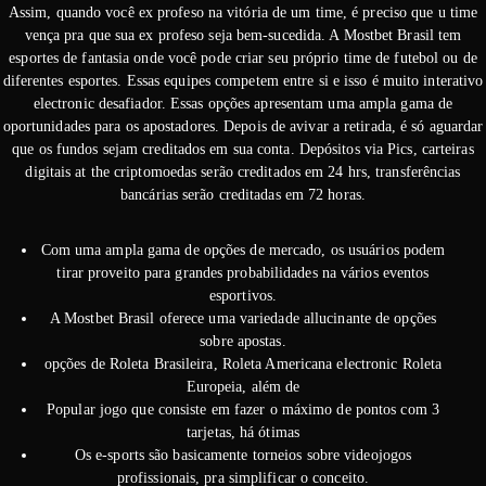
Assim, quando você ex profeso na vitória de um time, é preciso que u time
vença pra que sua ex profeso seja bem-sucedida. A Mostbet Brasil tem
esportes de fantasia onde você pode criar seu próprio time de futebol ou de
diferentes esportes. Essas equipes competem entre si e isso é muito interativo
electronic desafiador. Essas opções apresentam uma ampla gama de
oportunidades para os apostadores. Depois de avivar a retirada, é só aguardar
que os fundos sejam creditados em sua conta. Depósitos via Pics, carteiras
digitais at the criptomoedas serão creditados em 24 hrs, transferências
bancárias serão creditadas em 72 horas.
Com uma ampla gama de opções de mercado, os usuários podem
tirar proveito para grandes probabilidades na vários eventos
esportivos.
A Mostbet Brasil oferece uma variedade allucinante de opções
sobre apostas.
opções de Roleta Brasileira, Roleta Americana electronic Roleta
Europeia, além de
Popular jogo que consiste em fazer o máximo de pontos com 3
tarjetas, há ótimas
Os e-sports são basicamente torneios sobre videojogos
profissionais, pra simplificar o conceito.