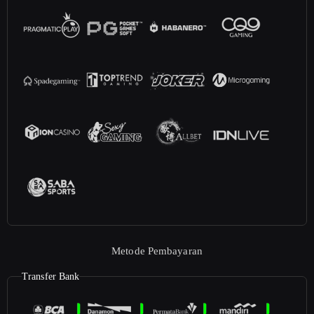
Metode Pembayaran
Transfer Bank