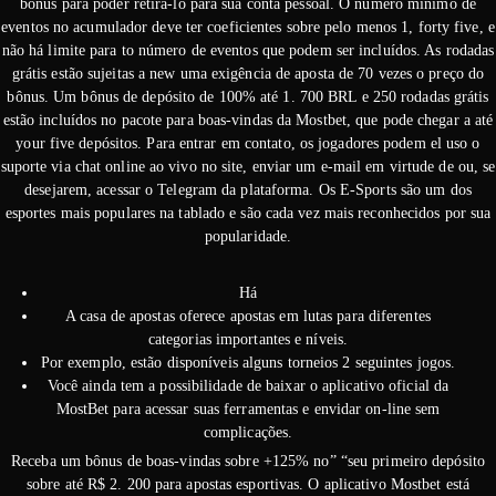
bônus para poder retirá-lo para sua conta pessoal. O número mínimo de
eventos no acumulador deve ter coeficientes sobre pelo menos 1, forty five, e
não há limite para to número de eventos que podem ser incluídos. As rodadas
grátis estão sujeitas a new uma exigência de aposta de 70 vezes o preço do
bônus. Um bônus de depósito de 100% até 1. 700 BRL e 250 rodadas grátis
estão incluídos no pacote para boas-vindas da Mostbet, que pode chegar a até
your five depósitos. Para entrar em contato, os jogadores podem el uso o
suporte via chat online ao vivo no site, enviar um e-mail em virtude de ou, se
desejarem, acessar o Telegram da plataforma. Os E-Sports são um dos
esportes mais populares na tablado e são cada vez mais reconhecidos por sua
popularidade.
Há
A casa de apostas oferece apostas em lutas para diferentes
categorias importantes e níveis.
Por exemplo, estão disponíveis alguns torneios 2 seguintes jogos.
Você ainda tem a possibilidade de baixar o aplicativo oficial da
MostBet para acessar suas ferramentas e envidar on-line sem
complicações.
Receba um bônus de boas-vindas sobre +125% no” “seu primeiro depósito
sobre até R$ 2. 200 para apostas esportivas. O aplicativo Mostbet está