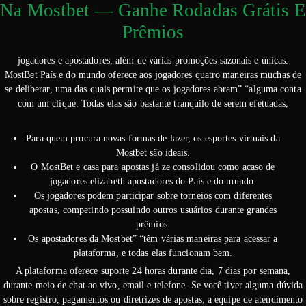
Na Mostbet — Ganhe Rodadas Grátis E
Prêmios
jogadores e apostadores, além de várias promoções sazonais e únicas.
MostBet País e do mundo oferece aos jogadores quatro maneiras muchas de
se deliberar, uma das quais permite que os jogadores abram” “alguma conta
com um clique. Todas elas são bastante tranquilo de serem efetuadas,
Para quem procura novas formas de lazer, os esportes virtuais da
Mostbet são ideais.
O MostBet e casa para apostas já ze consolidou como acaso de
jogadores elizabeth apostadores do País e do mundo.
Os jogadores podem participar sobre torneios com diferentes
apostas, competindo possuindo outros usuários durante grandes
prêmios.
Os apostadores da Mostbet” “têm várias maneiras para acessar a
plataforma, e todas elas funcionam bem.
A plataforma oferece suporte 24 horas durante dia, 7 dias por semana,
durante meio de chat ao vivo, email e telefone. Se você tiver alguma dúvida
sobre registro, pagamentos ou diretrizes de apostas, a equipe de atendimento