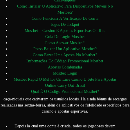
Caça-níqueis
Como Instalar U Aplicativo Para Dispositivos Móveis No
Mostbet?
Como Funciona A Verificação De Conta
Jogos De Jackpot
Mostbet – Cassino E Apostas Esportivas On-line
Guia De Login Mostbet
Posso Acessar Mostbet?
Posso Baixar Um Aplicativo Mostbet?
Como Fazer Uma Aposta No Mostbet?
Informações Do Código Promocional Mostbet
Apostas Combinadas
Mostbet Login
Mostbet Rapid O Melhor On Line Casino E Site Para Apostas
Online Carry Out Brasil
Qual É O Código Promocional Mostbet?
caça-níqueis que cativaram os usuários locais. Há ainda bônus de recargas
realizadas nas sextas-feiras, além de aplicativos de fidelidade específicos para
cassino e apostas esportivas.
Depois la cual uma conta é criada, todos os jogadores devem