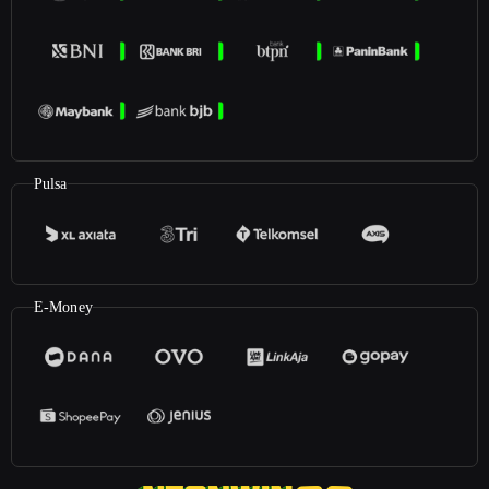
Pulsa
E-Money