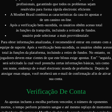
profissionais, garantindo que todos os problemas sejam
resolvidos para forma rápida electronic eficiente.
A Mostbet Brasil combina as características da casa de apostas e
de um cassino on-line.
Após a verificação bem-sucedida, os usuários obtêm acesso total
às funções da trampolín, incluindo a retirada de fundos.
usuário pode selecionar a mais provvidenziale.
Para obter informações atualizadas, é recomendável entrar em contato com a
equipe de suporte. Após a verificação bem-sucedida, os usuários obtêm acesso
total às funções da plataforma, incluindo a retiro de fundos. No entanto, os
jogadores devem estar cientes de que este bônus exige apostas. Em” “seguida,
será solicitado la cual você preencha certas informações básicas, tais como
seu nome, endereço de e-mail electronic moeda de preferência. Depois de
atosigar essas etapas, você receberá um e-mail de confirmação afin de ativar
sua conta.
Verificação De Conta
As apostas incluem a escolha perform vencedor, o número de oponentes
mortos, o tempo perform primeiro sangue e até mesmo replays de momentos