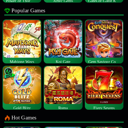
Power of Thor Megaways
Aztec Gems
Gates of Gatot Kaca
Popular Games
Mahjong Ways
Koi Gate
Gem Saviour Conquest
Gold Blitz
Roma
Fiery Sevens
Hot Games