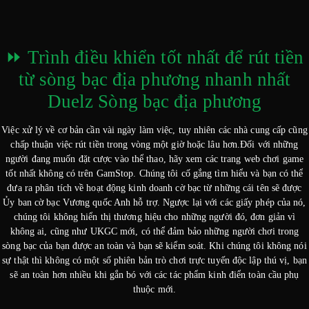
⏩ Trình điều khiển tốt nhất để rút tiền
từ sòng bạc địa phương nhanh nhất
Duelz Sòng bạc địa phương
Việc xử lý về cơ bản cần vài ngày làm việc, tuy nhiên các nhà cung cấp cũng
chấp thuận việc rút tiền trong vòng một giờ hoặc lâu hơn.Đối với những
người đang muốn đặt cược vào thể thao, hãy xem các trang web chơi game
tốt nhất không có trên GamStop. Chúng tôi cố gắng tìm hiểu và bạn có thể
đưa ra phân tích về hoạt động kinh doanh cờ bạc từ những cái tên sẽ được
Ủy ban cờ bạc Vương quốc Anh hỗ trợ. Ngược lại với các giấy phép của nó,
chúng tôi không hiển thị thương hiệu cho những người đó, đơn giản vì
không ai, cũng như UKGC mới, có thể đảm bảo những người chơi trong
sòng bạc của bạn được an toàn và bạn sẽ kiểm soát. Khi chúng tôi không nói
sự thật thì không có một số phiên bản trò chơi trực tuyến độc lập thú vị, bạn
sẽ an toàn hơn nhiều khi gắn bó với các tác phẩm kinh điển toàn cầu phụ
thuộc mới.