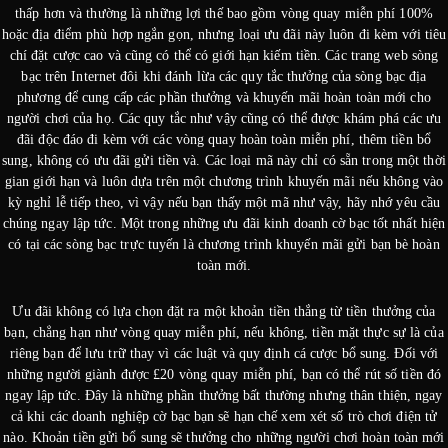
thấp hơn và thường là những lợi thế bao gồm vòng quay miễn phí 100%
hoặc địa điểm phù hợp ngắn gọn, nhưng loại ưu đãi này luôn đi kèm với tiêu
chí đặt cược cao và cũng có thể có giới hạn kiếm tiền. Các trang web sòng
bạc trên Internet đôi khi đánh lừa các quy tắc thưởng của sòng bạc địa
phương để cung cấp các phần thưởng và khuyến mãi hoàn toàn mới cho
người chơi của họ. Các quy tắc như vậy cũng có thể được khám phá các ưu
đãi độc đáo đi kèm với các vòng quay hoàn toàn miễn phí, thêm tiền bổ
sung, không có ưu đãi gửi tiền và. Các loại mã này chỉ có sẵn trong một thời
gian giới hạn và luôn dựa trên một chương trình khuyến mãi nếu không vào
kỳ nghỉ lễ tiếp theo, vì vậy nếu bạn thấy một mã như vậy, hãy nhớ yêu cầu
chúng ngay lập tức. Một trong những ưu đãi kinh doanh cờ bạc tốt nhất hiện
có tại các sòng bạc trực tuyến là chương trình khuyến mãi gửi bạn bè hoàn
toàn mới.
Ưu đãi không có lựa chọn đặt ra một khoản tiền thắng từ tiền thưởng của
bạn, chẳng hạn như vòng quay miễn phí, nếu không, tiền mặt thực sự là của
riêng bạn để lưu trữ thay vì các luật và quy định cá cược bổ sung. Đối với
những người giành được £20 vòng quay miễn phí, bạn có thể rút số tiền đó
ngay lập tức. Đây là những phần thưởng bất thường nhưng thân thiện, ngay
cả khi các doanh nghiệp cờ bạc bạn sẽ hạn chế xem xét số trò chơi điện tử
nào. Khoản tiền gửi bổ sung sẽ thưởng cho những người chơi hoàn toàn mới