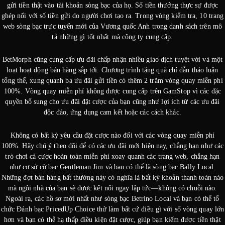
gửi tiền thật vào tài khoản sòng bạc của họ. Số tiền thưởng thực sự được
ghép nối với số tiền gửi do người chơi tạo ra. Trong vòng kiểm tra, 10 trang
web sòng bạc trực tuyến mới của Vương quốc Anh trong danh sách trên mô
tả những gì tốt nhất mà công ty cung cấp.
BetMorph cũng cung cấp ưu đãi chấp nhận nhiều giao dịch tuyệt vời và một
loạt hoạt động bán hàng sắp tới. Chương trình tặng quà chỉ dẫn thảo luận
tổng thể, xung quanh ba ưu đãi gửi tiền có thêm 2 trăm vòng quay miễn phí
100%. Vòng quay miễn phí không được cung cấp trên GamStop vì các đặc
quyền bổ sung cho ưu đãi đặt cược của bạn cũng như lợi ích từ các ưu đãi
độc đáo, ứng dụng cam kết hoặc các cách khác.
Không có bất kỳ yêu cầu đặt cược nào đối với các vòng quay miễn phí
100%. Hãy chú ý theo dõi để có các ưu đãi mới hiện nay, chẳng hạn như các
trò chơi cá cược hoàn toàn miễn phí xoay quanh các trang web, chẳng hạn
như cơ sở cờ bạc Gentleman Jim và bạn có thể là sòng bạc Bally Local.
Những đợt bán hàng bất thường này có nghĩa là bất kỳ khoản thanh toán nào
mà ngôi nhà của bạn sẽ được kết nối ngay lập tức—không có chuỗi nào.
Ngoài ra, các hồ sơ mới nhất như sòng bạc Betrino Local và bạn có thể tổ
chức Đánh bạc PricedUp Choice thử làm bất cứ điều gì với số vòng quay lớn
hơn và bạn có thể hạ thấp điều kiện đặt cược, giúp bạn kiếm được tiền thật