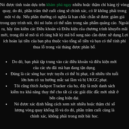
Nó được tính toán dựa trên
khám phá ngay
nhiều hoặc thậm chí hàng tỷ vòng
quay, do đó, phần trăm thử cuối cùng sẽ chính xác, có lẽ không phải trong
một ví dụ. Nếu phần thưởng có nghĩa là bạn chắc chắn sẽ được giảm giá
trong quy trình nói, thì nó luôn có thể nằm trong sản phẩm quảng cáo. Ngoài
ra, hãy tìm kiếm các Điều khoản và Điều kiện của chương trình khuyến mãi
mới, trong đó sẽ mô tả rõ ràng bất kỳ mã bổ sung nào cần được sử dụng.Lợi
ích hoàn lại tiền của bạn phụ thuộc vào tổng số tiền và bạn có thể tính phí
thua lỗ trong vài tháng được phân bổ.
Do đó, bạn phải tập trung vào các điều khoản và điều kiện mới
của các ưu đãi mà bạn đang tận dụng.
Đúng là các sòng bạc trực tuyến có thể bị phạt, rất nhiều tên tuổi
lớn hơn có xu hướng mắc sai lầm và bị UKGC phạt.
Tôi cũng thích Jackpot Tracker của họ, đây là một danh sách
kiểm tra khả năng thay thế cho tất cả các giải độc đắc mới nhất ở
bến cảng hiện đại.
Nó được xác định bằng cách xem xét nhiều hoặc thậm chí số
lượng vòng quay khổng lồ và do đó, phần trăm cuối cùng là
chính xác, không phải trong một bài học.