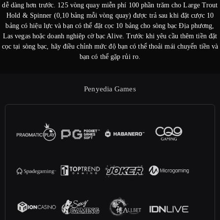
dễ dàng hơn trước. 125 vòng quay miễn phí 100 phần trăm cho Large Trout
Hold & Spinner (0,10 bảng mỗi vòng quay) được trả sau khi đặt cược 10
bảng có hiệu lực và bạn có thể đặt cọc 10 bảng cho sòng bạc Địa phương,
Las vegas hoặc doanh nghiệp cờ bạc Alive. Trước khi yêu cầu thêm tiền đặt
cọc tại sòng bạc, hãy điều chỉnh mức độ bạn có thể thoải mái chuyển tiền và
bạn có thể gặp rủi ro.
Penyedia Games