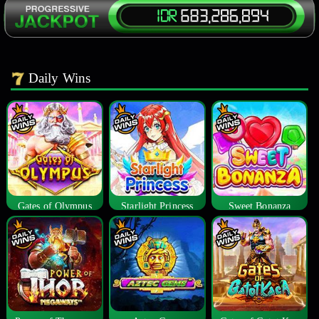
Daily Wins
Gates of Olympus
Starlight Princess
Sweet Bonanza