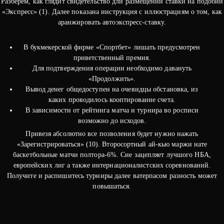
Разберем, как глядит свидетельство дли размещении ставки на подобии
«Экспресс» (1). Далее показана инструкция с иллюстрациям о том, как
аранжировать автоэкспресс-ставку.
В букмекерской фирме «Спортбет» лишать предусмотрен
приветственный премия.
Для подтверждения операции необходимо давануть
«Продолжить».
Вывод денег общедоступен на очевидцы обстановка, из
каких проводилось кооптирование счета.
В зависимости от рейтинга матча и турнира во росписи
возможно до исходов.
Привезя абсолютно все позволения будет нужно нажать
«Зарегистрироваться» (10). Второсортный ай-кью маржи нате
баскетбольные матчи полтора-6%. Сие зацепляет лучшого НБА,
европейских лиг а также интернационалистских соревнований.
Получите и распишитесь турниры далее ватерпасом разность может
повышаться.