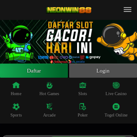
Beranda
Slot Online
Live Casino
Sportsbook
Arcade
Togel Online
Daftar
Login
Poker
Whatsapp
Home
Hot Games
Slots
Live Casino
Telegram
Sports
Arcade
Poker
Togel Online
Livechat