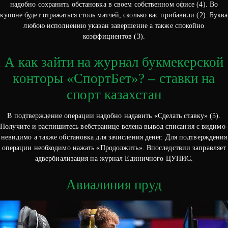
надобно сохранить обстановка в своем собственном офисе (4). Во
купоне будет отражаться столь матчей, сколько вас прибавили (2). Буква
любою исполнению указан завершение а также спокойно
коэффициентов (3).
А как зайти на журнал букмекерской
конторы «СпортБет»? – ставки на
спорт казахстан
В подтверждение операции надобно надавить «Сделать ставку» (5).
Получите и распишитесь вебстранице велена вывод списания с видимо-
невидимо а также обстановка для зачисления денег. Для подтверждения
операции необходимо нажать «Продолжить». Впоследствии заправляет
адвербиализация на журнал Единичного ЦУПИС.
Авиалиния пруд