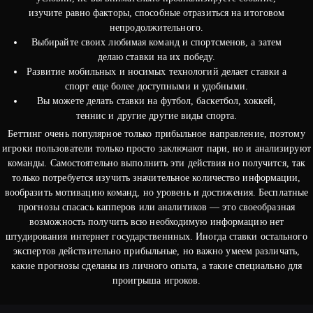
изучите равно факторы, способные отразиться на итоговом
непродолжительного.
Выбирайте своих любимая команд и спортсменов, а затем
делаю ставки на их победу.
Развитие мобильных и носимых технологий делает ставки а
спорт еще более доступными и удобными.
Вы можете делать ставки на футбол, баскетбол, хоккей,
теннис и другие другие виды спорта.
Беттинг очень популярное только прибыльное направление, поэтому
игроки пользователи только просто заключают пари, но и анализируют
команды. Самостоятельно выполнить эти действия но получится, так
только потребуется изучить значительное количество информации,
вообразить мотивацию команд, но уровень и достижения. Бесплатные
прогнозы спасась капперов или аналитиков — это своеобразная
возможность получить всю необходимую информацию нет
штудирования интернет государственнных. Иногда ставки остального
экспертов действительно прибыльные, но важно умеем различать,
какие прогнозы сделаны из личного опыта, а такие специально для
проигрыша игроков.