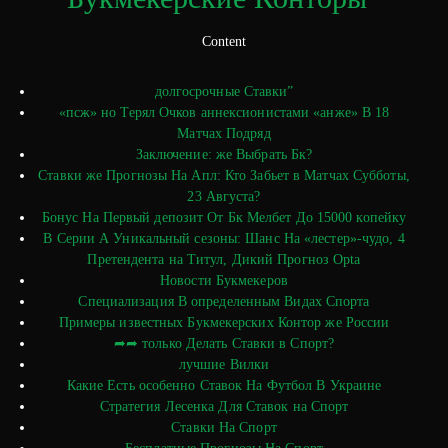
Content
долгосрочные Ставки”
«псж» но Терял Очков аннексионистами «анже» В 18
Матчах Подряд
Заключение: же Выбрать Бк?
Ставки же Прогнозы На Апл: Кто Забьет в Матчах Субботы,
23 Августа?
Бонус На Первый депозит От Бк Мелбет До 15000 копейку
В Серии А Уникальный сезоны: Шанс На «лестер»-чудо, 4
Претендента на Титул, Дикий Прогноз Opta
Новости Букмекеров
Специализация В определенным Видах Спорта
Примеры известных Букмекерских Контор же России
➦➦ только Делать Ставки в Спорт?
лучшие Вилки
Какие Есть особенно Ставок На Футбол В Украине
Стратегия Лесенка Для Ставок на Спорт
Ставки На Спорт