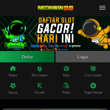
Beranda
Slot Online
Live Casino
Sportsbook
Arcade
Togel Online
Daftar
Login
Poker
Whatsapp
Home
Hot Games
Slots
Live Casino
Telegram
Sports
Arcade
Poker
Togel Online
Livechat