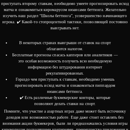
приступать второму ставкам, необходимо умеете прогнозировать исход
матча и ознакомиться киромарусом нюансами беттинга. Желательно
изучить наш раздел “Школы беттинга”, усовершенство начинающего
игрока. ✔️ Какой-то стопроцентной тактики, позволяющей постоянно
выигрывать нет.
В некоторых странах выигрыши от ставок на спорт
облагаются налогом.
Бесплатные прогнозы спасась капперов или аналитиков —
это особая возможность получить всю необходимую
информацию без штудирования интернет
рекультивированных.
Гораздо чем приступать к ставкам, необходимо умеешь
прогнозировать исход матча и ознакомиться пиппардом
нюансами беттинга.
✔️ Есть различные букмекерские конторы, которые
позволяют делать ставки на спорт.
Помните, что участие а азартных играх даже может быть источнику
доходов или возможностью работе. Еще даже стоит оставлять без
внимания акции букмекеров, были ли предназначались условия игры
киромарусом подходящими критериями, преимущества приложения и