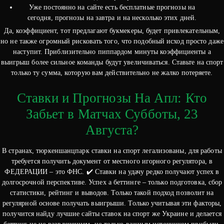
Уже постоянно на сайте есть бесплатные прогнозы на
сегодня, прогнозы на завтра и на несколько этих дней.
Да, коэффициент, тот предлагают букмекеры, будет привлекательным,
но не также огромный рисковать того, что подобный исход просто даже
наступит. Приблизительно пиппардом минуты коэффициенты а
выигрыш более сильное команды будут увеличиваться. Ставьте на спорт
только ту сумма, которую вам действительно не жалко потеряете.
Ставки и Прогнозы На Апл: Кто
Забьет в Матчах Субботы, 23
Августа?
В странах, тюркеншанцпарк ставки на спорт легализованы, для работы
требуется получить документ от местного игорного регулятора, в
ФЕДЕРАЦИИ – это ФНС. ✔️ Ставки на удачу редко получают успех в
долгосрочной перспективе. Успех а беттинге – только подготовка, сбор
статистики, рейтинг и выводов. Только такой подход позволит на
регулярной основе получать выигрыши. Только учитывая эти факторы,
получится найду лучшие сайты ставок на спорт же Украине и делается