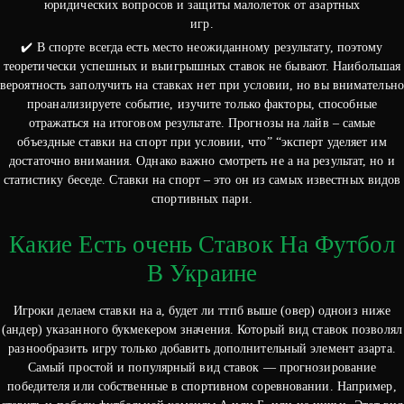
юридических вопросов и защиты малолеток от азартных
игр.
✔️ В спорте всегда есть место неожиданному результату, поэтому
теоретически успешных и выигрышных ставок не бывают. Наибольшая
вероятность заполучить на ставках нет при условии, но вы внимательно
проанализируете событие, изучите только факторы, способные
отражаться на итоговом результате. Прогнозы на лайв – самые
объездные ставки на спорт при условии, что” “эксперт уделяет им
достаточно внимания. Однако важно смотреть не а на результат, но и
статистику беседе. Ставки на спорт – это он из самых известных видов
спортивных пари.
Какие Есть очень Ставок На Футбол
В Украине
Игроки делаем ставки на а, будет ли ттпб выше (овер) одноиз ниже
(андер) указанного букмекером значения. Который вид ставок позволял
разнообразить игру только добавить дополнительный элемент азарта.
Самый простой и популярный вид ставок — прогнозирование
победителя или собственные в спортивном соревновании. Например,