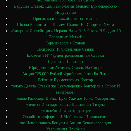
Бесплатные Прогнозы На Спорт
Будущее Ставок: Как Технологии Меняют Букмекерскую
Индустрию
Прогнозы в Ближайшие Топ-матчи:
Школа Беттинга — Делаем Ставки На Спорт со Умом
«бавария» И «лейпциг» Играли На «обе Забьют» В 9 один 10
Последних Матчей
Терминалогия Ставок
Экспрессы И Системные Ставки
Блокчейн И” “децентрализованные Ставки
Прогнозы На Спорт
Юридические Аспекты Ставок На Спорт
Акция “25 000 Рублей Фрибетами” ото Бк Леон
Рейтинг Букмекерских Контор
только Делать Ставки же Букмекерских Конторах в Спорт И
выиграют?
новые Расклады В Рпл: Цска Уже же Топ-3 Фаворитов,
«зенит» И «спартак» все Дальше От Титула
Блокчейн И гарантирующее
Онлайн-платформы И Мобильные Приложения
же Использовать Бонусы а Акции Букмекеров для
Увеличения Прибыли