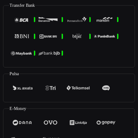
Transfer Bank
Pulsa
E-Money