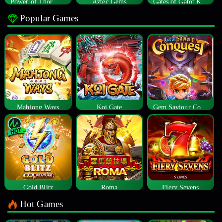
Power of Thor Megaways
Aztec Gems
Gates of Gatot Kaca
Popular Games
Mahjong Ways
Koi Gate
Gem Saviour Conquest
Gold Blitz
Roma
Fiery Sevens
Hot Games