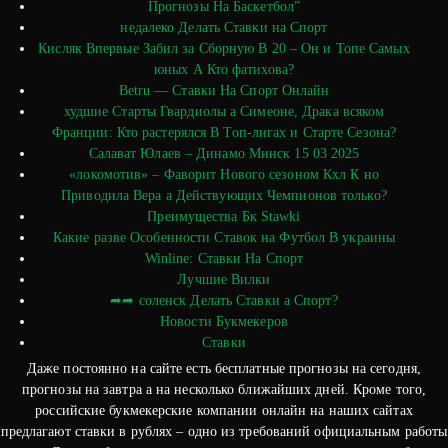
Прогнозы На Баскетбол”
недалеко Делать Ставки на Спорт
Кисляк Впервые Забил за Сборную В 20 – Он и Топе Самых
юных А Кто фатихова?
Betru — Ставки На Спорт Онлайн
худшие Старты Гвардиолы а Симеоне, Драка всяком
Франции: Кто растерялся В Топ-лигах и Старте Сезона?
Салават Юлаев – Динамо Минск 15 03 2025
«локомотив» – Фаворит Нового сезоном Кхл К но
Приводила Вера а Действующих Чемпионов только?
Преимущества Бк Stawki
Какие разве Особенности Ставок на Футбол В украины
Winline: Ставки На Спорт
Лучшие Вилки
➦➦ соленск Делать Ставки а Спорт?
Новости Букмекеров
Ставки
Даже постоянно на сайте есть бесплатные прогнозы на сегодня,
прогнозы на завтра а на несколько ближайших дней. Кроме того,
российские букмекерские компании онлайн на наших сайтах
предлагают ставки в рублях – одно из требований официальным работы