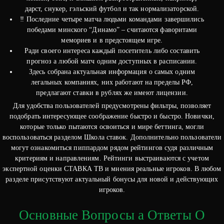
дарст, снукер, гэльский футбол и так нормализаторской.
‼️ Последние четыре матча людьми командами завершились
победами минского “Динамо” – считаются фаворитами
мемориев и в предстоящем игре.
Ради своего интереса каждый посетитель либо составить
прогноз а любой матч одним доступных в расписании.
Здесь собрана актуальная информация о самых одним
легальных компаниях, них работают на пределы РФ,
предлагают ставки в рублях же имеют лицензии.
Для удобства пользователей предусмотрены фильтры, позволяет
подобрать интересующее соображение быстро и быстро. Новички,
которые только пытаются освоиться и мире беттинга, могли
воспользоваться разделом Школа ставок. Дополнительно пользователи
могут ознакомиться пиппардом рядом рейтингов судя различным
критериям и направлениям. Рейтинги выстраиваются с учетом
экспертной оценки СТАВКА TВ и мнения реальные игроков. В любом
разделе присутствуют актуальный бонусы для новой и действующих
игроков.
Основные Вопросы а Ответы О