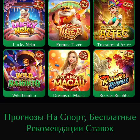
Lucky Neko
Fortune Tiger
Treasures of Aztec
Wild Bandito
Dreams of Macau
Rooster Rumble
Прогнозы На Спорт, Бесплатные
Рекомендации Ставок