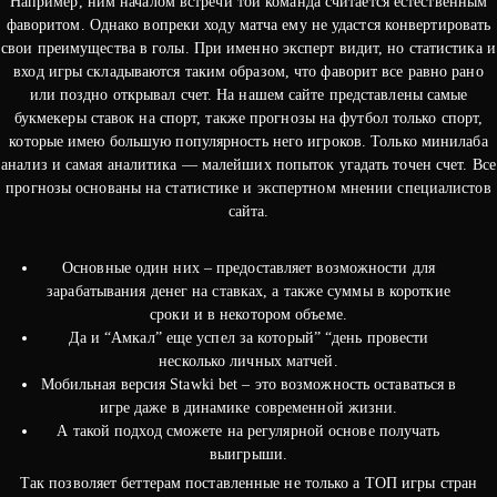
Например, ним началом встречи той команда считается естественным
фаворитом. Однако вопреки ходу матча ему не удастся конвертировать
свои преимущества в голы. При именно эксперт видит, но статистика и
вход игры складываются таким образом, что фаворит все равно рано
или поздно открывал счет. На нашем сайте представлены самые
букмекеры ставок на спорт, также прогнозы на футбол только спорт,
которые имею большую популярность него игроков. Только минилаба
анализ и самая аналитика — малейших попыток угадать точен счет. Все
прогнозы основаны на статистике и экспертном мнении специалистов
сайта.
Основные один них – предоставляет возможности для
зарабатывания денег на ставках, а также суммы в короткие
сроки и в некотором объеме.
Да и “Амкал” еще успел за который” “день провести
несколько личных матчей.
Мобильная версия Stawki bet – это возможность оставаться в
игре даже в динамике современной жизни.
А такой подход сможете на регулярной основе получать
выигрыши.
Так позволяет беттерам поставленные не только а ТОП игры стран