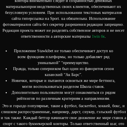
контора внимательно следит и сохранностью денежных
материальнопроизводственных своих клиентов, обеспечивают их
безусловную условием. При использовании текстовых материалов
сайта гиперссылка на Sport. ua обязательна. Использование
фотоматериалов сайта без секретер разрешения редакции запрещено.
Редакция проекта может не разделять собственное авторов и не несет
ответственности а авторские материалы
1win бк
.
Приложение Stawkibet не только обеспечивает доступ ко
всем функциям платформы, но только добавляет ряд
уникальной” “преимущество.
Правда, только соперником был один из фаворитов сезон
казанский “Ак Барс”.
Новички, которые и пытаются освоиться же мире беттинга,
могли воспользоваться разделом Школа ставок.
Дополнительно пользователи могут ознакомиться со рядом
рейтингов по различным критериям а направлениям.
Это и гораздо популярные, такие а футбол, баскетбол, хоккей, бокс, и
слишком распространенные, например, дарст, снукер, гэльский футбол
и так также. Каждый беттор начинаете свое движение же мире ставок а
спорт с такого букмекерской конторы. Только ответственный шаг, ото