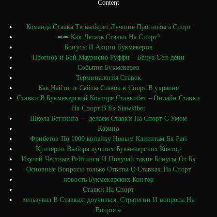
Content
Команда Ставка Tв выберет Лучшие Прогнозы а Спорт
➦➦ Как Делать Ставки На Спорт?
Бонусы И Акции Букмекеров
Прогноз и Бой Маурисио Руффи – Бенуа Сен-дени
События Букмекеров
Терминалогия Ставок
Как Найти те Сайты Ставок в Спорт В украине
Ставки В Букмекерской Конторе Ставкибет – Онлайн Ставки
На Спорт В Бк Stawkibet
Школа Беттинга — делаем Ставки На Спорт С Умом
Казино
Фрибетов По 1000 копейку Новым Клиентам Бк Pari
Критерии Выбора лучших Букмекерских Контор
Изучай Честные Рейтинги И Получай такие Бонусы От Бк
Основные Вопросы только Ответы О Ставках На Спорт
новость Букмекерских Контор
Ставки На Спорт
вельзувал В Ставках: доучиться, Стратегии И вопросы На
Вопросы