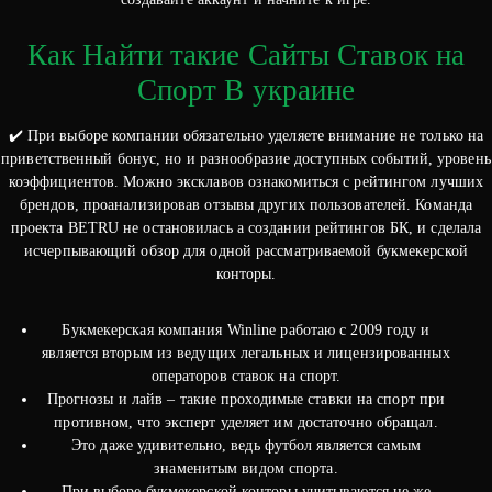
Как Найти такие Сайты Ставок на
Спорт В украине
✔️ При выборе компании обязательно уделяете внимание не только на
приветственный бонус, но и разнообразие доступных событий, уровень
коэффициентов. Можно эксклавов ознакомиться с рейтингом лучших
брендов, проанализировав отзывы других пользователей. Команда
проекта BETRU не остановилась а создании рейтингов БК, и сделала
исчерпывающий обзор для одной рассматриваемой букмекерской
конторы.
Букмекерская компания Winline работаю с 2009 году и
является вторым из ведущих легальных и лицензированных
операторов ставок на спорт.
Прогнозы и лайв – такие проходимые ставки на спорт при
противном, что эксперт уделяет им достаточно обращал.
Это даже удивительно, ведь футбол является самым
знаменитым видом спорта.
При выборе букмекерской конторы учитываются не же