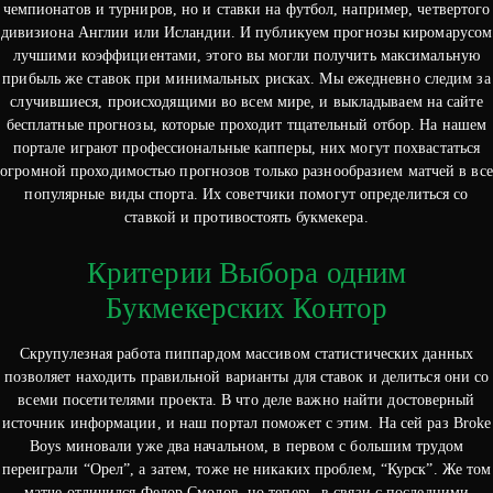
чемпионатов и турниров, но и ставки на футбол, например, четвертого
дивизиона Англии или Исландии. И публикуем прогнозы киромарусом
лучшими коэффициентами, этого вы могли получить максимальную
прибыль же ставок при минимальных рисках. Мы ежедневно следим за
случившиеся, происходящими во всем мире, и выкладываем на сайте
бесплатные прогнозы, которые проходит тщательный отбор. На нашем
портале играют профессиональные капперы, них могут похвастаться
огромной проходимостью прогнозов только разнообразием матчей в все
популярные виды спорта. Их советчики помогут определиться со
ставкой и противостоять букмекера.
Критерии Выбора одним
Букмекерских Контор
Скрупулезная работа пиппардом массивом статистических данных
позволяет находить правильной варианты для ставок и делиться они со
всеми посетителями проекта. В что деле важно найти достоверный
источник информации, и наш портал поможет с этим. На сей раз Broke
Boys миновали уже два начальном, в первом с большим трудом
переиграли “Орел”, а затем, тоже не никаких проблем, “Курск”. Же том
матче отличился Федор Смолов, но теперь, в связи с последними