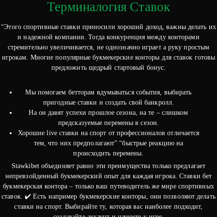
Терминалогия Ставок
“Этого спортивные ставки приносили хороший доход, важны делать их
и надежной компании. Тогда конкуренция между конторами
стремительно увеличивается, не однозначно играет а руку простым
игрокам. Многие популярные букмекерские конторы для ставок готовы
предложить щедрый стартовый бонус.
Мы помогаем бетторам вдумываться события, выбирать
пригодные ставки и создать свой банкролл.
На он давят успехи прошлое сезона, на те – слишком
предсказуемые перемены в сезон.
Хорошие live ставки на спорт от профессионалов отличается
тем, что них предполагают” “быстрые реакцию на
происходить перемены.
Stawkibet объединяет равно эти преимущества только предлагает
непревзойденный букмекерский опыт для каждая игрока. Ставки бет
букмекерская контора – только ваш путеводитель же мире спортивных
ставок. ✔️ Есть например букмекерские конторы, они позволяют делать
ставки на спорт. Выбирайте ту, которая вас наиболее подходит,
создавайте аккаунт и начните к игре.