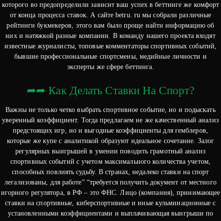
которого во предопределили зависит ваш успех в беттинге же комфорт
от конца процесса ставок. А сайте betru. ru мы собрали различные
рейтинги букмекеров, этого вам было проще найти информацию об
них и натяжкой разные компании. В команду нашего проекта входят
известные журналисты, топовые комментаторы спортивных событий,
бывшие профессиональные спортсмены, медийные личности и
эксперты же сфере беттинга.
➦➦ Как Делать Ставки На Спорт?
Важны не только четко выбрать спортивное событие, но и подыскать
уверенный коэффициент. Тогда предлагаем не же качественный анализ
предстоящих игр, но и выгодные коэффициенты для гемблеров,
которые же купе с аналитикой образуют идеальное сочетание. Залог
регулярных выигрышей в умении поводить грамотный анализ
спортивных событий с учетом максимального количества учетом,
способных повлиять судьбу. В странах, недалеко ставки на спорт
легализованы, для работе” “требуется получить документ от местного
игорного регулятора, в РФ – это ФНС. Лицо (компания), принимающее
ставки на спортивные, киберспортивные и иные кульминационные с
установленными коэффициентами и выплачивающая выигрыши по