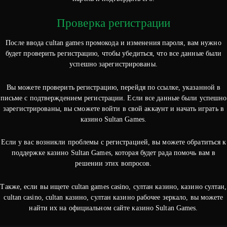
Проверка регистрации
После ввода сultan games промокода и изменения пароля, вам нужно
будет проверить регистрацию, чтобы убедиться, что все данные были
успешно зарегистрированы.
Вы можете проверить регистрацию, перейдя по ссылке, указанной в
письме с подтверждением регистрации. Если все данные были успешно
зарегистрированы, вы сможете войти в свой аккаунт и начать играть в
казино Sultan Games.
Если у вас возникли проблемы с регистрацией, вы можете обратиться к
поддержке казино Sultan Games, которая будет рада помочь вам в
решении этих вопросов.
Также, если вы ищете сultan games casino, султан казино, казино султан,
сultan casino, сultan казино, султан казино рабочее зеркало, вы можете
найти их на официальном сайте казино Sultan Games.