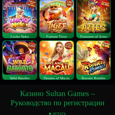
Lucky Neko
Fortune Tiger
Treasures of Aztec
Wild Bandito
Dreams of Macau
Rooster Rumble
Казино Sultan Games –
Руководство по регистрации
▶️ ИГРАТЬ