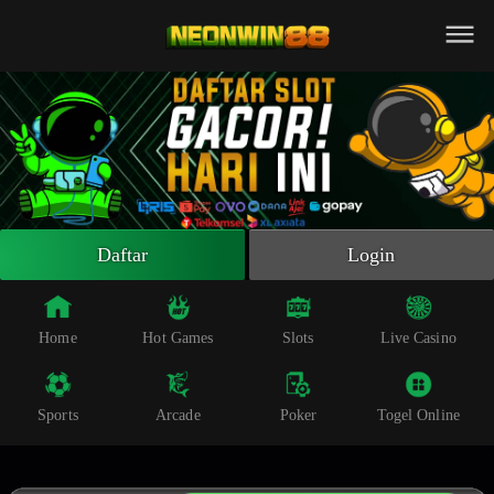
Beranda
Slot Online
Live Casino
Sportsbook
Arcade
Togel Online
Daftar
Login
Poker
Whatsapp
Home
Hot Games
Slots
Live Casino
Telegram
Sports
Arcade
Poker
Togel Online
Livechat