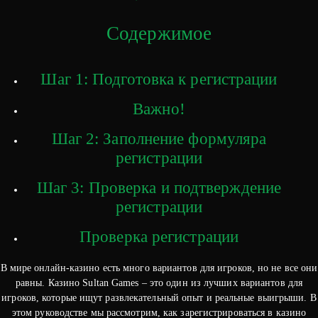
Содержимое
Шаг 1: Подготовка к регистрации
Важно!
Шаг 2: Заполнение формуляра
регистрации
Шаг 3: Проверка и подтверждение
регистрации
Проверка регистрации
В мире онлайн-казино есть много вариантов для игроков, но не все они
равны. Казино Sultan Games – это один из лучших вариантов для
игроков, которые ищут развлекательный опыт и реальные выигрыши. В
этом руководстве мы рассмотрим, как зарегистрироваться в казино