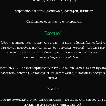
• Пароль для доступа к аккаунту
• Устройство для игры (компьютер, смартфон, планшет)
• Стабильное соединение с интернетом
Важно!
Обратите внимание, что для регистрации в казино Sultan Games Casino
вам может потребоваться сultan games промокод, который позволит вам
получить
султан казино
рабочее зеркало и начать играть с султан
казино промокод бездепозитный бонус.
Если вы еще не зарегистрированы в казино Sultan Games, то вам нужно
зарегистрироваться, используя сultan games casino, и получить доступ к
играм.
Важно!
Вам не рекомендуется использовать один и тот же пароль для доступа к
аккаунту и для других учетных записей.