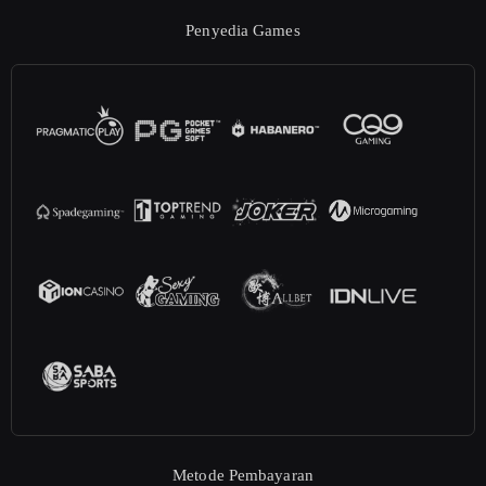
Penyedia Games
Metode Pembayaran