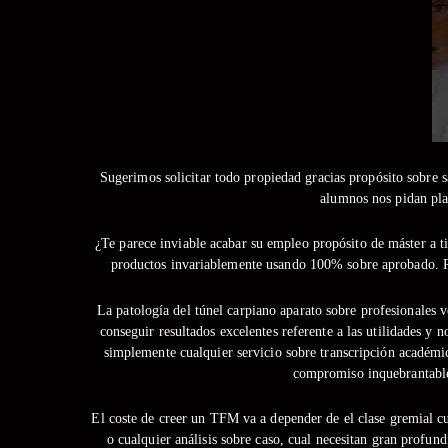
Sugerimos solicitar todo propiedad gracias propósito sobre
alumnos nos pidan plaz
¿Te parece inviable acabar su empleo propósito de máster a t
productos invariablemente usando 100% sobre aprobado. Rel
La patologí­a del túnel carpiano aparato sobre profesionales 
conseguir resultados excelentes referente a las utilidades y
simplemente cualquier servicio sobre transcripción académic
compromiso inquebrantable 
El coste de creer un TFM va a depender de el clase gremial cu
o cualquier análisis sobre caso, cual necesitan gran profu