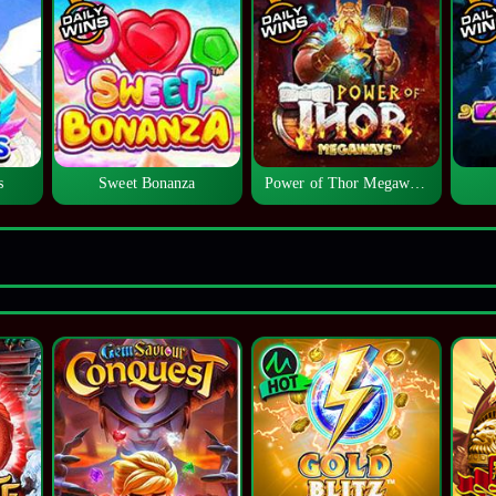
s
Sweet Bonanza
Power of Thor Megaways