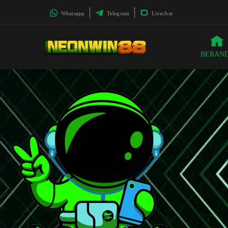
Whatsapp
Telegram
Livechat
BERAN