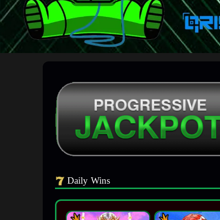
Daily Wins