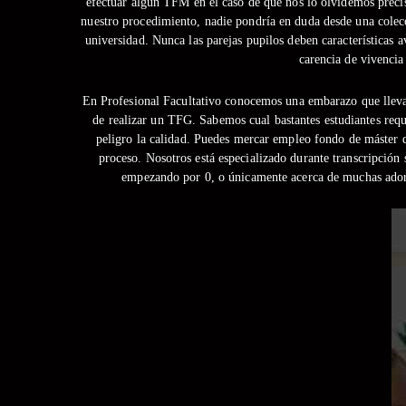
efectuar algún TFM en el caso de que nos lo olvidemos preci
nuestro procedimiento, nadie pondrí­a en duda desde una colecc
universidad. Nunca las parejas pupilos deben características
carencia de vivencia
En Profesional Facultativo conocemos una embarazo que lleva i
de realizar un TFG. Sabemos cual bastantes estudiantes requ
peligro la calidad. Puedes mercar empleo fondo de máster d
proceso. Nosotros está especializado durante transcripción 
empezando por 0, o únicamente acerca de muchas adorno