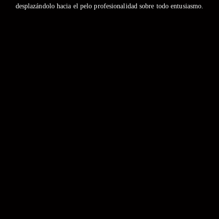
desplazándolo hacia el pelo profesionalidad sobre todo entusiasmo.