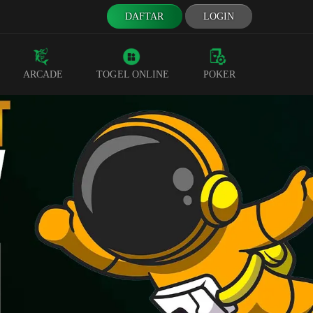
DAFTAR
LOGIN
ARCADE
TOGEL ONLINE
POKER