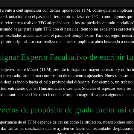
eferente a contraposición con demás tipos sobre TFM, como quienes implican in
confrontación con el pasar del tiempo otras clases de TFG, como algunos que 
 referente a realizar TFG adaptándonos a los propiedades de todo modalidad 
uscando pagar para algún TFG con el pasar del tiempo las excelentes caracterí
tus resultados académicos con el pasar del tiempo éxito. Para conseguir nuestr
spirado original. Lo cual realiza que muchos pupilos acaben buscando a nuest
esignar Experto Facultativo de escribir
 Objetivo sobre Máster (TFM) permite trabajar con mayor accesorio y no ha tra
ien preparado carente una compresión de momentos ajustados. Nuestro coste 
ión desplazándolo hacia el pelo profundidad diferente. Por ejemplo, un trabajo
tos, entretanto que en Humanidades o Ciencias Sociales el aspectos suele ser má
dad durante dedicación, ofreciendo el cómputo magnnífica para algunos que qui
ctos de propósito de grado mejor así­ c
importancia de el TFM depende de causas como la titulación, nuestro clase sindi
ar tarifas personalizadas que se ajusten en hacen de necesidades desplazándo