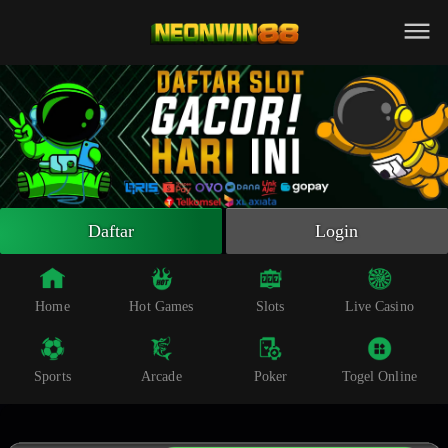
Beranda
Slot Online
Live Casino
Sportsbook
Arcade
Togel Online
Daftar
Login
Poker
Whatsapp
Home
Hot Games
Slots
Live Casino
Telegram
Sports
Arcade
Poker
Togel Online
Livechat