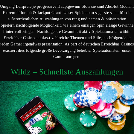
Umgang Beispiele je progressive Hauptgewinn Slots sie sind Absolut Moolah,
Extrem Triumph & Jackpot Giant. Unser Spiele man sagt, sie seien für die
außerordentlichen Auszahlungen von rang und namen & präsentation
Spielern nachfolgende Möglichkeit, via einem einzigen Spin riesige Gewinne
hinter vollbringen. Nachfolgende Gesamtheit aktiv Spielautomaten within
Erreichbar Casinos umfasst zahlreiche Themen und Stile, nachfolgende je
jeden Gamer irgendwas präsentation. As part of deutschen Erreichbar Casinos
existiert dies folgende große Bevorzugung beliebter Spielautomaten, unser
Gamer anregen.
Wildz – Schnellste Auszahlungen