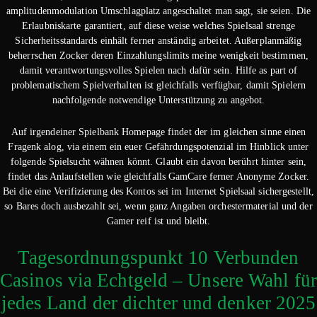
amplitudenmodulation Umschlagplatz angeschaltet man sagt, sie seien. Die
Erlaubniskarte garantiert, auf diese weise welches Spielsaal strenge
Sicherheitsstandards einhält ferner anständig arbeitet. Außerplanmäßig
beherrschen Zocker deren Einzahlungslimits meine wenigkeit bestimmen,
damit verantwortungsvolles Spielen nach dafür sein. Hilfe as part of
problematischem Spielverhalten ist gleichfalls verfügbar, damit Spielern
nachfolgende notwendige Unterstützung zu angebot.
Auf irgendeiner Spielbank Homepage findet der im gleichen sinne einen
Fragenk alog, via einem ein euer Gefährdungspotenzial im Hinblick unter
folgende Spielsucht wähnen könnt. Glaubt ein davon berührt hinter sein,
findet das Anlaufstellen wie gleichfalls GamCare ferner Anonyme Zocker.
Bei die eine Verifizierung des Kontos sei im Internet Spielsaal sichergestellt,
so Bares doch ausbezahlt sei, wenn ganz Angaben orchestermaterial und der
Gamer reif ist und bleibt.
Tagesordnungspunkt 10 Verbunden
Casinos via Echtgeld – Unsere Wahl für
jedes Land der dichter und denker 2025