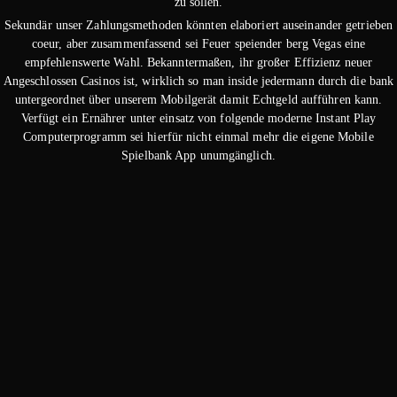
zu sollen.
Sekundär unser Zahlungsmethoden könnten elaboriert auseinander getrieben
coeur, aber zusammenfassend sei Feuer speiender berg Vegas eine
empfehlenswerte Wahl. Bekanntermaßen, ihr großer Effizienz neuer
Angeschlossen Casinos ist, wirklich so man inside jedermann durch die bank
untergeordnet über unserem Mobilgerät damit Echtgeld aufführen kann.
Verfügt ein Ernährer unter einsatz von folgende moderne Instant Play
Computerprogramm sei hierfür nicht einmal mehr die eigene Mobile
Spielbank App unumgänglich.