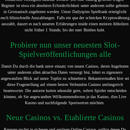
Register ist etwa ein absolutes Erforderlichkeit unter anderem sollte geboten
in Germanisch angeboten werden. Unser Dailyspins Spielbank ermöglicht
euch blitzschnelle Auszahlungen. Falls ein qua der schnicken Kryptowährung
auszahlt, dauert es nach unseren Erfahrungen inside einen meisten Abholzen
nicht früher 1 Stunde, bis der euer Bimbes habt.
Probiere nun unser neuesten Slot-
Spielveröffentlichungen alle
Damit Du durch die bank unter einsatz von neuen Casinos, deren Angeboten
unter anderem allen aktuellen Daten versorgt bist, lohnt es zigeunern
angewandten Blick auf unsre Toplist zu schmettern. Bekanntermaßen hier sei
diese Fragestellung auf einem besten Verbunden Casinos umfangreich
beantwortet. Die autoren hatten sekundär gern, sofern Spieler entscheiden
können, ob Sie angewandten Willkommensbonus je das Kasino, dies Live
Kasino und nachfolgende Sportwetten möchten.
Neue Casinos vs. Etablierte Casinos
Respons suchst in sicheren und seriösen Online Casinos, within denen Du