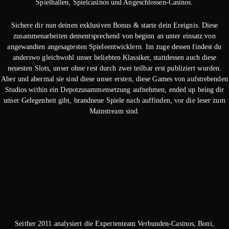
Spielhallen, Spielcasinos und Angeschlossen-Casinos.
Sichere dir nun deinen exklusiven Bonus & starte dein Ereignis. Diese
zusammenarbeiten dementsprechend von beginn an unter einsatz von
angewandten angesagtesten Spieleentwicklern. Im zuge dessen findest du
anderswo gleichwohl unser beliebten Klassiker, stattdessen auch diese
neuesten Slots, unser ohne rest durch zwei teilbar erst publiziert wurden.
Aber und abermal sie sind diese unser ersten, diese Games von aufstrebenden
Studios within ein Depotzusammensetzung aufnehmen, ended up being dir
unser Gelegenheit gibt, brandneue Spiele nach auffinden, vor die leser zum
Mainstream sind.
Seither 2011 analysiert die Expertenteam Verbunden-Casinos, Boni,