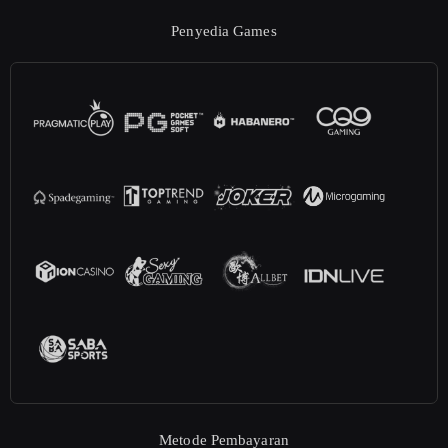
Penyedia Games
Metode Pembayaran