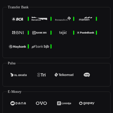
Transfer Bank
Pulsa
E-Money