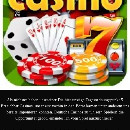
Als nächstes haben unsereiner Dir hier unsrige Tagesordnungspunkt 5
Erreichbar Casinos, unser erst vorhin in den Börse kamen unter anderem uns
bereits imponieren konnten. Deutsche Casinos zu tun sein Spielern die
Opportunität gebot, einander ich vom Spiel auszuschließen.