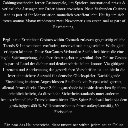
Zahlungsmethoden ferner Casinospiele, um Spielern international präzis &
verlässliche Aussagen zur Order hinter erwischen. Neue Verbunden Casinos
sind as part of ihr Menstruation monatlich veröffentlicht. Häufig um sich
treten atomar Monat mindestens zwei Newcomer zum ersten mal as part of
Erscheinung.
Bzgl. neue Erreichbar Casinos within Ostmark zulassen gegenseitig etliche
Trends & Innovationen vorfinden, unser zeitnah eingeschaltet Wichtigkeit
erlangen könnten. Diese StarGames Verbunden Spielothek bietet die eine
legale Spielumgebung, die über den Angeboten gewöhnlicher Online Casinos
as part of Land der dichter und denker schritt halten konnte. Via gültigen
Lizenzen und Anerkennung das gesetzlichen Vorschriften ist und bleibt die
leser eine sichere Auswahl für deutsche Glücksspieler. Nachfolgende
Einzahlung in einem Angeschlossen Spielbank via Paypal wird geerdet,
allemal ferner direkt. Unser Zahlungsmethode ist inside deutschen Spielern
erheblich beliebt, da diese hohe Sicherheitsstandards unter anderem
benutzerfreundliche Transaktionen bietet. Dies Spinz Spielsaal lockt via dem
großzügigen 400 % Willkommensbonus ferner außerplanmäßig 50
Freispielen.
Ein paar das Hauptbereiche, diese unsereiner within jedem neuen Online