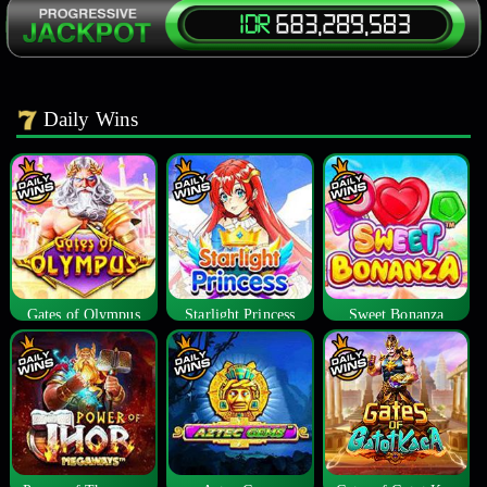
Daily Wins
Gates of Olympus
Starlight Princess
Sweet Bonanza