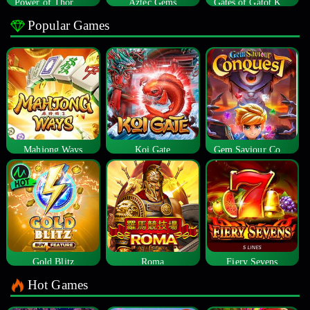
Power of Thor Megaways
Aztec Gems
Gates of Gatot Kaca
Popular Games
Mahjong Ways
Koi Gate
Gem Saviour Conquest
Gold Blitz
Roma
Fiery Sevens
Hot Games