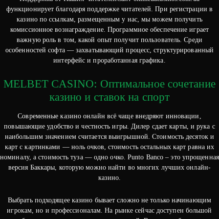
функционирует благодаря поддержке читателей. При регистрации в
казино по ссылкам, размещенным у нас, мы можем получить
комиссионное вознаграждение. Программное обеспечение играет
важную роль в том, какой опыт получит пользователь. Среди
особенностей софта — захватывающий процесс, структурированный
интерфейс и проработанная графика.
MELBET CASINO: Оптимальное сочетание
казино и ставок на спорт
Современные казино онлайн всё чаще внедряют инновации,
повышающие удобство и честность игры. Дилер сдает карты, и рука с
наибольшим значением считается выигрышной. Стоимость десяток и
карт с картинками — ноль очков, стоимость остальных карт равна их
номиналу, а стоимость туза — одно очко. Punto Banco – это упрощенная
версия Баккары, которую можно найти во многих лучших онлайн-
казино.
Выбрать подходящее казино бывает сложно не только начинающим
игрокам, но и профессионалам. На рынке сейчас доступен большой