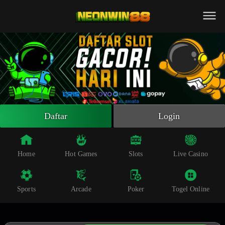
Beranda
Slot Online
Live Casino
Sportsbook
Arcade
Togel Online
Daftar
Login
Poker
Whatsapp
Home
Hot Games
Slots
Live Casino
Telegram
Sports
Arcade
Poker
Togel Online
Livechat