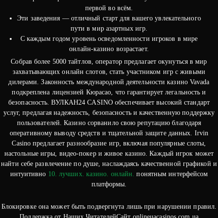
первой во всём.
Эти заведения — отличный старт для вашего увлекательного
пути в мир азартных игр.
С каждым годом уровень осведомленности игроков в мире
онлайн-казино возрастает.
Собрав более 5000 тайтлов, оператор предлагает окунуться в мир
захватывающих онлайн слотов, стать участником игр с живыми
дилерами. Законность международной деятельности казино Vavada
подкреплена лицензией Кюрасао, что гарантирует легальность и
безопасность. ВУЛКАН24 CASINO обеспечивает высокий стандарт
услуг, предлагая надежность, безопасность и качественную поддержку
пользователей. Казино сорванило свою репутацию благодаря
оперативному выводу средств и тщательной защите данных. Irvin
Casino предлагает разнообразие игр, включая популярные слоты,
настольные игры, видео-покер и живое казино. Каждый игрок может
найти себе развлечение по душе, наслаждаясь качественной графикой и
интуитивно
10. лучших. казино. онлайн.
понятным интерфейсом
платформы.
Блокировке она может быть подвергнута лишь при нарушении правил.
Поддержка от Наших ЧитателейСайт onlineuacasinos.com.ua