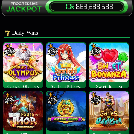
Daily Wins
Gates of Olympus
Starlight Princess
Sweet Bonanza