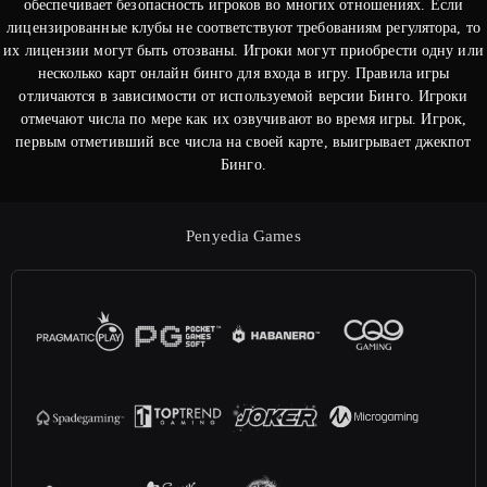
обеспечивает безопасность игроков во многих отношениях. Если
лицензированные клубы не соответствуют требованиям регулятора, то
их лицензии могут быть отозваны. Игроки могут приобрести одну или
несколько карт онлайн бинго для входа в игру. Правила игры
отличаются в зависимости от используемой версии Бинго. Игроки
отмечают числа по мере как их озвучивают во время игры. Игрок,
первым отметивший все числа на своей карте, выигрывает джекпот
Бинго.
Penyedia Games