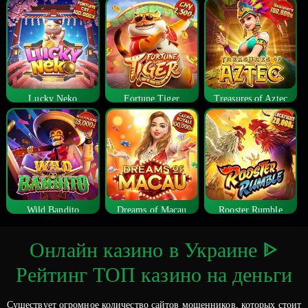
Lucky Neko
Fortune Tiger
Treasures of Aztec
Wild Bandito
Dreams of Macau
Rooster Rumble
Онлайн казино в Украине ᐈ
Рейтинг ТОП казино на деньги
Существует огромное количество сайтов мошенников, которых стоит