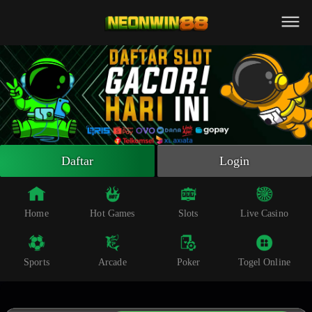
Beranda
Slot Online
Live Casino
Sportsbook
Arcade
Togel Online
Daftar
Login
Poker
Whatsapp
Home
Hot Games
Slots
Live Casino
Telegram
Sports
Arcade
Poker
Togel Online
Livechat