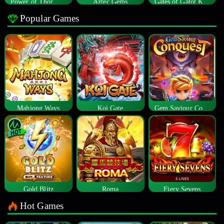
Power of Thor Megaways
Aztec Gems
Gates of Gatot Kaca
Popular Games
Mahjong Ways
Koi Gate
Gem Saviour Conquest
Gold Blitz
Roma
Fiery Sevens
Hot Games