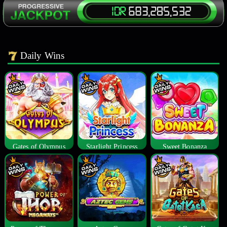
Daily Wins
Gates of Olympus
Starlight Princess
Sweet Bonanza