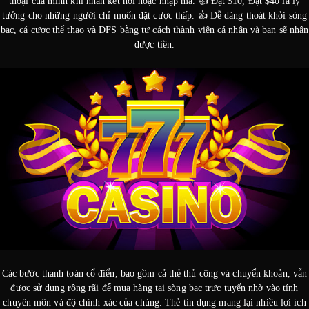
thoại của mình khi nhấn kết nối hoặc nhập mã. 👍 Đặt $10, Đặt $40 là lý
tưởng cho những người chỉ muốn đặt cược thấp. 👍 Dễ dàng thoát khỏi sòng
bạc, cá cược thể thao và DFS bằng tư cách thành viên cá nhân và bạn sẽ nhận
được tiền.
Các bước thanh toán cổ điển, bao gồm cả thẻ thủ công và chuyển khoản, vẫn
được sử dụng rộng rãi để mua hàng tại sòng bạc trực tuyến nhờ vào tính
chuyên môn và độ chính xác của chúng. Thẻ tín dụng mang lại nhiều lợi ích