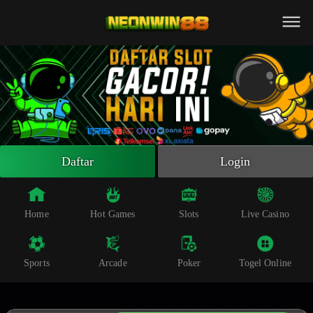
Beranda
Slot Online
Live Casino
Sportsbook
Arcade
Togel Online
Daftar
Login
Poker
Whatsapp
Home
Hot Games
Slots
Live Casino
Telegram
Sports
Arcade
Poker
Togel Online
Livechat