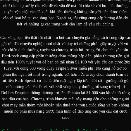
như cách họ xử lý các vấn đề và vấn đề mà tôi chia sẻ với họ. Tôi thường
xuyên cập nhật các đề xuất khi tiền thưởng không cần gửi tiền được thêm
vào và loại bỏ tại các sòng bạc. Ngoài ra, tôi cũng cung cấp hướng dẫn chi
tiết về những gì các trang web cần làm để yêu cầu chúng.
Các sòng bạc tiền thật tốt nhất thu hút các chuyên gia bằng cách cung cấp các
gói ưu đãi chuyên nghiệp mới nhất và duy trì những phút giây tuyệt vời với
các chiến dịch thường xuyên và chương trình hỗ trợ người chơi chuyên sâu.
Hard-rock cung cấp phần thưởng chào mừng hấp dẫn, phần thưởng tiền gửi
đầu tiên 100% tuyệt vời để bạn có thể nhận $1.100 với yêu cầu đặt cược 20x
tuyệt vời cùng 500 vòng quay Triple Silver miễn phí. Nó cũng hỗ trợ bộ
phận thu ngân tốt nhất trong ngành, với hơn nửa tá tùy chọn thanh toán và
rút tiền Rush Spend, có thể là tiền mặt ngay lập tức. Tôi rất ngưỡng mộ gói
chào mừng của FanDuel, với 350 vòng quay thưởng bổ sung trên vị trí
Dollars Eruption thông thường trở lên để hoàn lại $1.000 vào khoản lỗ ròng
ban đầu của bạn. Chương trình khuyến mãi này mang đến cho những người
chơi may mắn thêm một khoản tiền thuê nhà trong cuộc sống và bạn không
muốn họ phải mua hàng trước màn hình để đáp ứng các yêu cầu đặt cược
cao.