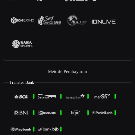
Metode Pembayaran
Transfer Bank