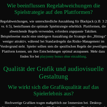
Wie beeinflussen Regelabweichungen die
Spielstrategie auf den Plattformen?
Regelabweichungen, wie unterschiedliche Auszahlung für Blackjack (z.B. 3:2
vs. 6:5), beeinflussen die optimale Spielstrategie erheblich. Plattformen, die
abweichende Regeln verwenden, erfordern angepasste Taktiken.
Beispielsweise macht eine niedrigere Auszahlung die Strategie des „Hittings“
weniger attraktiv, während bei Standardregeln das Risiko-Management im
Vordergrund steht. Spieler sollten stets die spezifischen Regeln der jeweiligen
Plattform kennen, um ihre Entscheidungen optimal anzupassen. Mehr dazu
finden Sie bei
playjonny bonus ohne einzahlung
.
Qualität der Grafik und audiovisuelle
Gestaltung
Wie wirkt sich die Grafikqualität auf das
Spielerlebnis aus?
Hochwertige Grafiken tragen maßgeblich zur Immersion bei. Desktop-