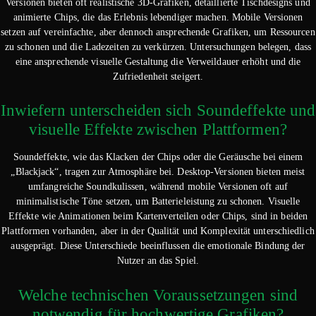
Versionen bieten oft realistische 3D-Grafiken, detaillierte Tischdesigns und
animierte Chips, die das Erlebnis lebendiger machen. Mobile Versionen
setzen auf vereinfachte, aber dennoch ansprechende Grafiken, um Ressourcen
zu schonen und die Ladezeiten zu verkürzen. Untersuchungen belegen, dass
eine ansprechende visuelle Gestaltung die Verweildauer erhöht und die
Zufriedenheit steigert.
Inwiefern unterscheiden sich Soundeffekte und
visuelle Effekte zwischen Plattformen?
Soundeffekte, wie das Klacken der Chips oder die Geräusche bei einem
„Blackjack“, tragen zur Atmosphäre bei. Desktop-Versionen bieten meist
umfangreiche Soundkulissen, während mobile Versionen oft auf
minimalistische Töne setzen, um Batterieleistung zu schonen. Visuelle
Effekte wie Animationen beim Kartenverteilen oder Chips, sind in beiden
Plattformen vorhanden, aber in der Qualität und Komplexität unterschiedlich
ausgeprägt. Diese Unterschiede beeinflussen die emotionale Bindung der
Nutzer an das Spiel.
Welche technischen Voraussetzungen sind
notwendig für hochwertige Grafiken?