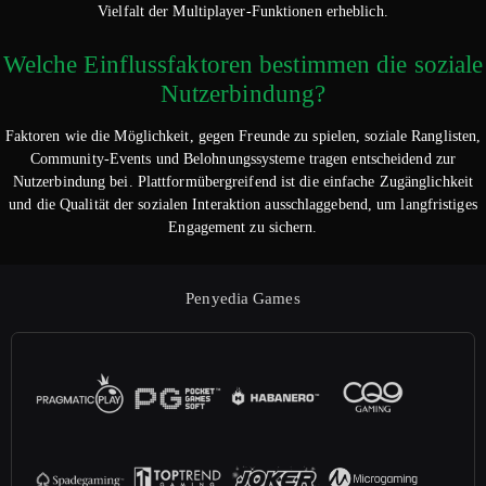
Vielfalt der Multiplayer-Funktionen erheblich.
Welche Einflussfaktoren bestimmen die soziale
Nutzerbindung?
Faktoren wie die Möglichkeit, gegen Freunde zu spielen, soziale Ranglisten,
Community-Events und Belohnungssysteme tragen entscheidend zur
Nutzerbindung bei. Plattformübergreifend ist die einfache Zugänglichkeit
und die Qualität der sozialen Interaktion ausschlaggebend, um langfristiges
Engagement zu sichern.
Penyedia Games