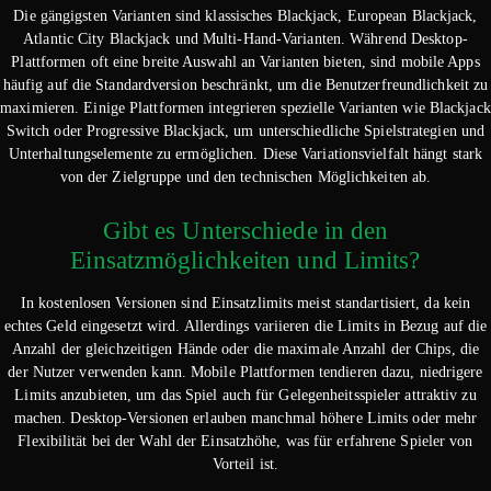
Die gängigsten Varianten sind klassisches Blackjack, European Blackjack,
Atlantic City Blackjack und Multi-Hand-Varianten. Während Desktop-
Plattformen oft eine breite Auswahl an Varianten bieten, sind mobile Apps
häufig auf die Standardversion beschränkt, um die Benutzerfreundlichkeit zu
maximieren. Einige Plattformen integrieren spezielle Varianten wie Blackjack
Switch oder Progressive Blackjack, um unterschiedliche Spielstrategien und
Unterhaltungselemente zu ermöglichen. Diese Variationsvielfalt hängt stark
von der Zielgruppe und den technischen Möglichkeiten ab.
Gibt es Unterschiede in den
Einsatzmöglichkeiten und Limits?
In kostenlosen Versionen sind Einsatzlimits meist standartisiert, da kein
echtes Geld eingesetzt wird. Allerdings variieren die Limits in Bezug auf die
Anzahl der gleichzeitigen Hände oder die maximale Anzahl der Chips, die
der Nutzer verwenden kann. Mobile Plattformen tendieren dazu, niedrigere
Limits anzubieten, um das Spiel auch für Gelegenheitsspieler attraktiv zu
machen. Desktop-Versionen erlauben manchmal höhere Limits oder mehr
Flexibilität bei der Wahl der Einsatzhöhe, was für erfahrene Spieler von
Vorteil ist.