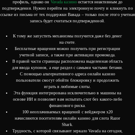
профиль, однако он
Vavada казино
остается неактивным до
подтверждения. Нужно перейти на электронную почту и кликнуть по
ссылке из письма от тех поддержки Вавада – только после этого учетная
запись будет считаться подтвержденной.
К тому же запустить механизмы получится даже без денег
на счете.
Бесплатные вращения можно получить при регистрации
учетной записи, а также при активации промокода.
В правой части страницы расположена выделенная область
для ввода купонов, а еще раздел с самыми частыми бетами.
С помощью альтернативного адреса онлайн казино
пользователи смогут обойти блокировку и продолжить
играть в любимые слоты.
Эта функция интегрирована исключительно в машины на
основе ИИ и позволяет вам испытать слот без какого-либо
финансового риска.
100 неоплачиваемых вращений с вейджером х20
начисляются посетителям онлайн казино для слота Razor
Shark.
Трудность, с которой связывают зеркало Vavada на сегодня,