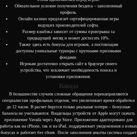
Обязательное условие получения бездепа – заполненный
профиль.
Онлайн казино предлагает сертифицированные игры
ведущих производителей софта.
Размер кэшбэка зависит от суммы проигрыша за
предыдущий месяц и может достигать 10%.
Также здесь есть бонусы для игроков, а постояльцам
доступны уникальные турниры с крупными призовыми
фондами.
Игрокам достаточно открыть сайт в браузере своего
устройства, что исключает необходимость поиска и
установки приложения.
Вавада
В большинстве случаев сложные обращения перенаправляются
специалистам профильных отделов, что увеличивает время обработки
до 12 часов. В расчет берутся только реальные потери – бонусные
балансы не учитываются. Владельцы устройств от Apple могут скачать
приложение Vavada через App Store. Приложение адаптировано для
работы как на iPhone, так и на iPad, поддерживает уведомления о новых
бонусах и работает без сбоев. После заполнения анкеты система создает