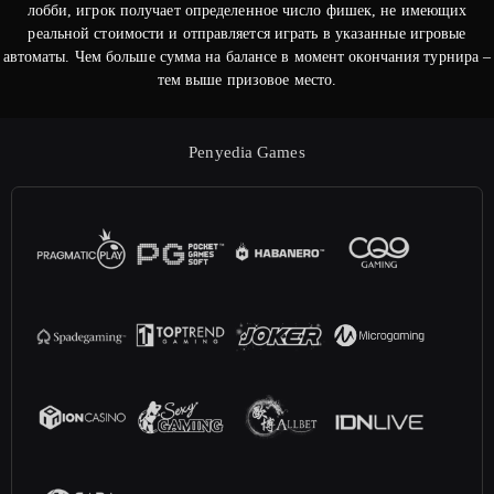
лобби, игрок получает определенное число фишек, не имеющих
реальной стоимости и отправляется играть в указанные игровые
автоматы. Чем больше сумма на балансе в момент окончания турнира –
тем выше призовое место.
Penyedia Games