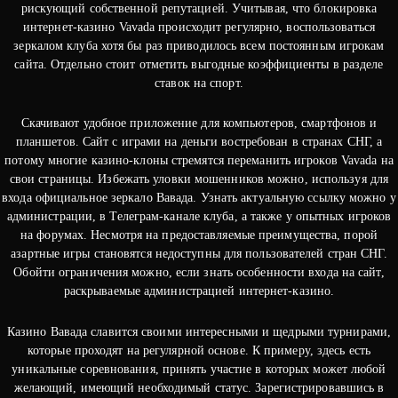
рискующий собственной репутацией. Учитывая, что блокировка
интернет-казино Vavada происходит регулярно, воспользоваться
зеркалом клуба хотя бы раз приводилось всем постоянным игрокам
сайта. Отдельно стоит отметить выгодные коэффициенты в разделе
ставок на спорт.
Скачивают удобное приложение для компьютеров, смартфонов и
планшетов. Сайт с играми на деньги востребован в странах СНГ, а
потому многие казино-клоны стремятся переманить игроков Vavada на
свои страницы. Избежать уловки мошенников можно, используя для
входа официальное зеркало Вавада. Узнать актуальную ссылку можно у
администрации, в Телеграм-канале клуба, а также у опытных игроков
на форумах. Несмотря на предоставляемые преимущества, порой
азартные игры становятся недоступны для пользователей стран СНГ.
Обойти ограничения можно, если знать особенности входа на сайт,
раскрываемые администрацией интернет-казино.
Казино Вавада славится своими интересными и щедрыми турнирами,
которые проходят на регулярной основе. К примеру, здесь есть
уникальные соревнования, принять участие в которых может любой
желающий, имеющий необходимый статус. Зарегистрировавшись в