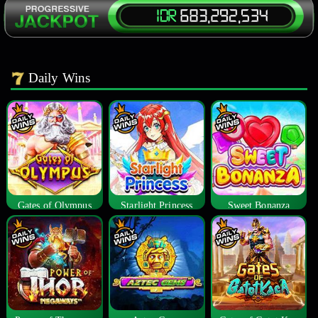
Daily Wins
Gates of Olympus
Starlight Princess
Sweet Bonanza