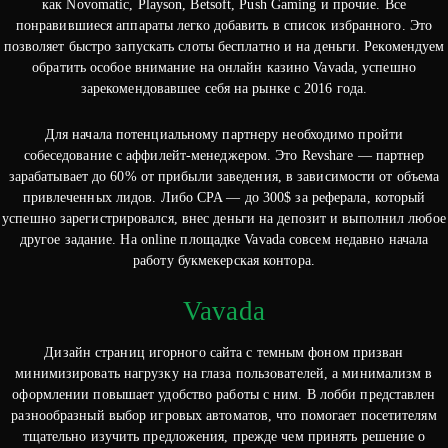
как Novomatic, Playson, Betsoft, Push Gaming и прочие. Все
понравившиеся аппараты легко добавить в список избранного. Это
позволяет быстро запускать слоты бесплатно и на деньги. Рекомендуем
обратить особое внимание на онлайн казино Vavada, успешно
зарекомендовавшее себя на рынке с 2016 года.
Для начала потенциальному партнеру необходимо пройти
собеседование с аффилейт-менеджером. Это Revshare — партнер
зарабатывает до 60% от прибыли заведения, в зависимости от объема
привлеченных лидов. Либо CPA — до 300$ за реферала, который
успешно зарегистрировался, внес деньги на депозит и выполнил любое
другое задание. На online площадке Vavada совсем недавно начала
работу букмекерская контора.
Vavada
Дизайн страниц игорного сайта с темным фоном призван
минимизировать нагрузку на глаза пользователей, а минимализм в
оформлении повышает удобство работы с ним. В лобби представлен
разнообразный выбор игровых автоматов, что помогает посетителям
тщательно изучить предложения, прежде чем принять решение о