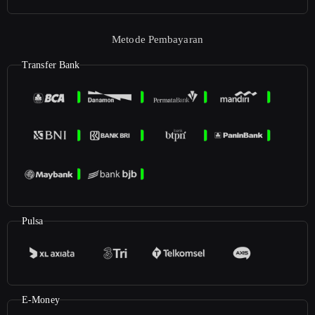
Metode Pembayaran
Transfer Bank
Pulsa
E-Money