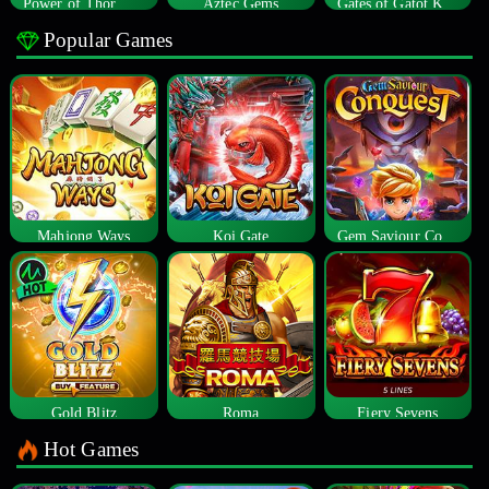
Power of Thor Megaways
Aztec Gems
Gates of Gatot Kaca
Popular Games
Mahjong Ways
Koi Gate
Gem Saviour Conquest
Gold Blitz
Roma
Fiery Sevens
Hot Games