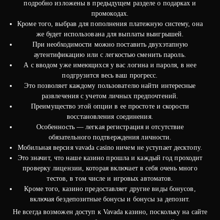
подробно изложены в предыдущем разделе о подарках и
промокодах.
Кроме того, выбрав для пополнения платежную систему, она
же будет использована для выплаты выигрышей.
При необходимости можно поставить двухэтапную
аутентификацию или с легкостью сменить пароль.
А с вводом уже имеющихся у вас логина и пароля, в нее
подгрузится весь ваш прогресс.
Это позволяет каждому пользователю найти интересные
развлечения с учетом личных предпочтений.
Преимущество этой опции в ее простоте и скорости
восстановления соединения.
Особенность — легкая регистрация и отсутствие
обязательного подтверждения личности.
Мобильная версия vavada casino ничем не уступает десктопу.
Это значит, что наше казино прошла и каждый год проходит
проверку лицензии, которая включает в себя очень много
тестов, в том числе и игровых автоматов.
Кроме того, казино предоставляет другие виды бонусов,
включая бездепозитные бонусы и бонусы за депозит.
Не всегда возможен доступ к Vavada казино, поскольку на сайте