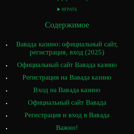
▶️ ИГРАТЬ
Содержимое
Вавада казино: официальный сайт,
регистрация, вход (2025)
Официальный сайт Вавада казино
Регистрация на Вавада казино
Вход на Вавада казино
Официальный сайт Вавада
Регистрация и вход в Вавада
Важно!