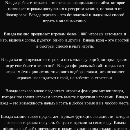
Вавада рабочее зеркало – это зеркало официального сайта, которое
позволяет игрокам доступаться к ресурсам казино, не завися от
блокировок. Вавада зеркало – это безопасный и надежный способ
играть в онлайн-казино.
Вавада казино предлагает игрокам более 1 000 игровых автоматов и
игр, включая слоты, рулетку, бинго и другие. Вавада вход – это простой
и быстрый способ начать играть.
Вавада казино предлагает игрокам несколько функций, которые делают
игру еще более интересной. Вавада официальный сайт предлагает
игрокам функцию автоматического подбора ставки, что позволяет
игрокам наслаждаться игрой, не заботясь о стратегии.
Вавада зеркало также предлагает игрокам функцию мультиплеера,
которая позволяет игрокам играть вместе с другими игроками. Вавада
вход – это возможность начать играть в любое время и из любого места.
Вавада казино также предлагает игрокам функцию лояльности, которая
позволяет игрокам получать бонусы и премии за свою игру. Вавада
официальный сайт предлагает игрокам функцию поддержки, которая