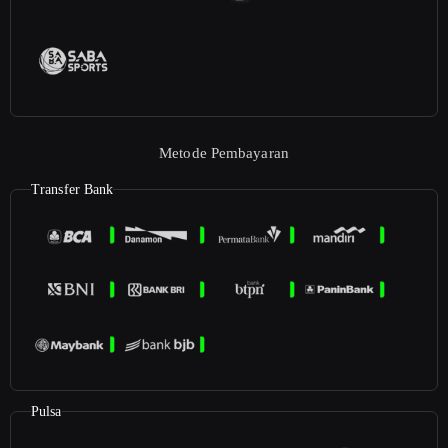
Metode Pembayaran
Transfer Bank
Pulsa