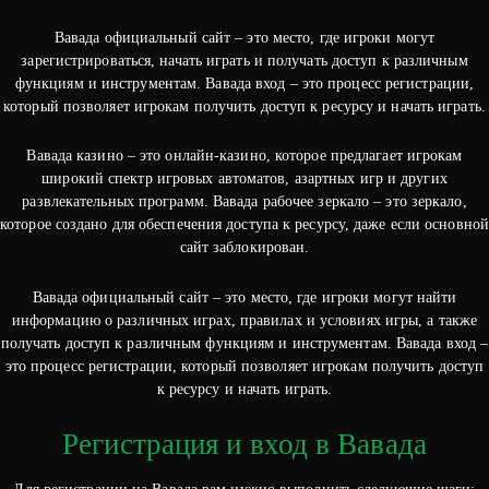
Вавада официальный сайт – это место, где игроки могут
зарегистрироваться, начать играть и получать доступ к различным
функциям и инструментам. Вавада вход – это процесс регистрации,
который позволяет игрокам получить доступ к ресурсу и начать играть.
Вавада казино – это онлайн-казино, которое предлагает игрокам
широкий спектр игровых автоматов, азартных игр и других
развлекательных программ. Вавада рабочее зеркало – это зеркало,
которое создано для обеспечения доступа к ресурсу, даже если основной
сайт заблокирован.
Вавада официальный сайт – это место, где игроки могут найти
информацию о различных играх, правилах и условиях игры, а также
получать доступ к различным функциям и инструментам. Вавада вход –
это процесс регистрации, который позволяет игрокам получить доступ
к ресурсу и начать играть.
Регистрация и вход в Вавада