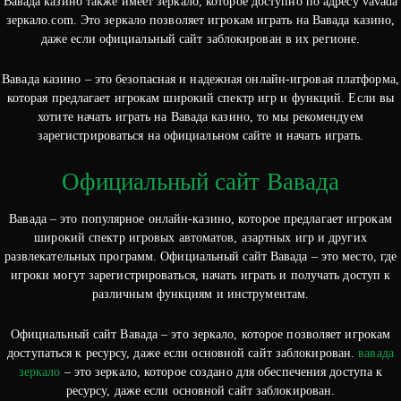
Вавада казино также имеет зеркало, которое доступно по адресу vavada
зеркало.com. Это зеркало позволяет игрокам играть на Вавада казино,
даже если официальный сайт заблокирован в их регионе.
Вавада казино – это безопасная и надежная онлайн-игровая платформа,
которая предлагает игрокам широкий спектр игр и функций. Если вы
хотите начать играть на Вавада казино, то мы рекомендуем
зарегистрироваться на официальном сайте и начать играть.
Официальный сайт Вавада
Вавада – это популярное онлайн-казино, которое предлагает игрокам
широкий спектр игровых автоматов, азартных игр и других
развлекательных программ. Официальный сайт Вавада – это место, где
игроки могут зарегистрироваться, начать играть и получать доступ к
различным функциям и инструментам.
Официальный сайт Вавада – это зеркало, которое позволяет игрокам
доступаться к ресурсу, даже если основной сайт заблокирован.
вавада
зеркало
– это зеркало, которое создано для обеспечения доступа к
ресурсу, даже если основной сайт заблокирован.