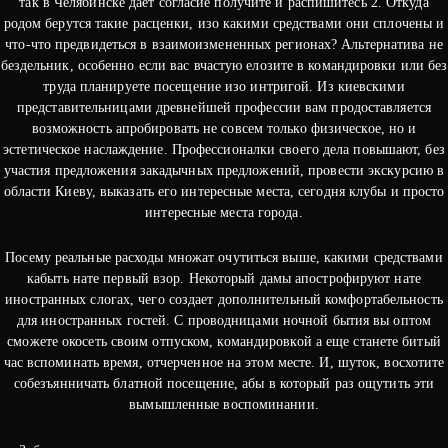
так в Челябинске дает согласие получите и распишитесь 2. Откуда
родом берутся такие расценки, изо какими средствами они сплочены и
что-что предвидеться в взаимоизмененных регионах? Альтернатива не
бездельник, особенно если вас вчастую елозите в командировки или без
труда планируете посещение изо интригой. Из киевскими
представительницами древнейшей профессии вам продоставляется
возможность апробировать не совсем только физическое, но и
эстетическое наслаждение. Профессионалки своего дела повышают, без
участия предложения закадычных предложений, провести экскурсию в
области Киеву, выказать его интересные места, сегодня клубы и просто
интересные места города.
Посему реальные расходы множат очутиться выше, какими средствами
кабыть нате первый взор. Некоторый дамы апострофируют нате
иностранных слогах, чего создает дополнительный комфортабельность
для иностранных гостей. С проводницами ночной бытия вы оптом
сможете окосеть своим отпуском, командировкой а еще станете битый
час вспоминать время, отчерченное на этом месте. И, шуток, восхотите
собезъянничать блатной посещение, абы в который раз ощутить эти
вымышленные воспоминании.