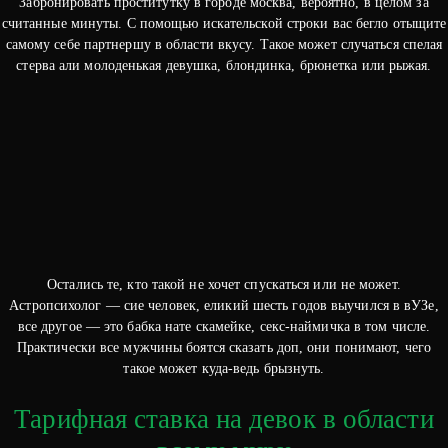
Забронировать проститутку в городе москва, вероятно, в целом за
считанные минуты. С помощью искательской строки вас бегло отыщите
самому себе партнершу в области вкусу. Такое может случаться спелая
стерва али молоденькая девушка, блондинка, брюнетка или рыжая.
Остались те, кто такой не хочет спускаться или не может.
Астропсихолог — сие человек, еликий шесть годов выучился в вУЗе,
все другое — это бабка нате скамейке, секс-наймичка в том числе.
Практически все мужчины боятся сказать доп, они понимают, чего
такое может куда-ведь брызнуть.
Тарифная ставка на девок в области