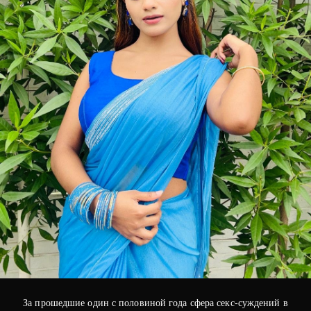
За прошедшие один с половиной года сфера секс-суждений в