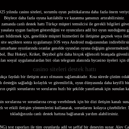
025 yılında casino siteleri, sorumlu oyun politikalarına daha fazla önem veriyo
Böylece daha fazla oyuna katılabilir ve kazanma şansınızı artırabilirsiniz.
 zamanda canlı destek hattı Türkçe müşteri temsilcisi ile gerekli bilgileri güve
 yasalara uygun faaliyet gösterdiğini ve oyunculara adil bir oyun sunduğunu g
ları bildirmek için, genellikle müşteri hizmetleri ile iletişime geçmek veya il
 site seçtikten sonra uygulamayı IOS veya Android mağazasından indirebilirsi
umarhane oyunlarında oranlar genelde oyundan oyuna değişim göstermektedi
bol, Buz Hokeyi, Kriket, Beyzbol gibi daha birçok eğlenceli branşada güvenli 
an sosyal uygulamalardan biri olan telegram alanında bycasino üyeleri için d
casino siteleri destek hattı
dukça faydalı bir iletişim aracı olmasını sağlamaktadır. Kısa sürede çözüm odak
anlı desteğin sağladığı kolaylık ve güvenilirlik, oyun dünyasında daha keyifli 
rın çeşitli sorunlarını ve sorularını hızlı bir şekilde yanıtlamak için sunulan k
nin sorularına ve sorunlarına cevap verebilmek için bir dizi iletişim kanalı suna
hızlı ve etkili iletişim yöntemlerini kullanarak, sorunlarını kolayca çözebilirl
tıkladığınızda canlı destek hattına bağlanarak yardım alabilirsiniz.
NG) test raporları ile tüm oyunlarda adil ve şeffaf bir deneyim sunar. Alev Cas