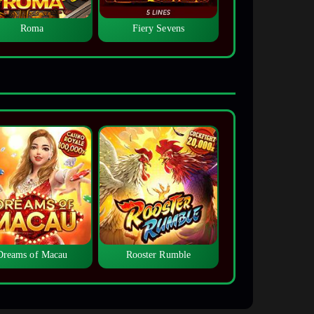
Roma
Fiery Sevens
Dreams of Macau
Rooster Rumble