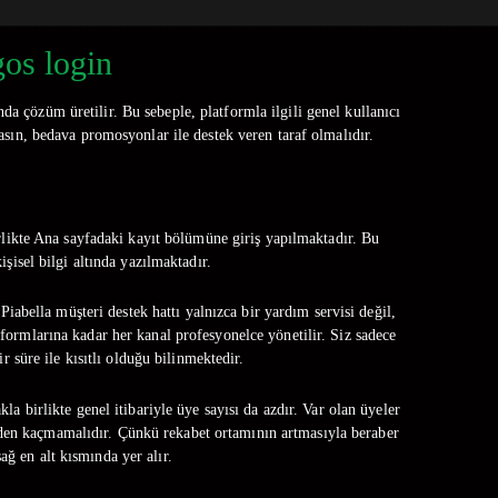
gos login
nda çözüm üretilir. Bu sebeple, platformla ilgili genel kullanıcı
asın, bedava promosyonlar ile destek veren taraf olmalıdır.
rlikte Ana sayfadaki kayıt bölümüne giriş yapılmaktadır. Bu
şisel bilgi altında yazılmaktadır.
 Piabella müşteri destek hattı yalnızca bir yardım servisi değil,
ormlarına kadar her kanal profesyonelce yönetilir. Siz sadece
r süre ile kısıtlı olduğu bilinmektedir.
a birlikte genel itibariyle üye sayısı da azdır. Var olan üyeler
zden kaçmamalıdır. Çünkü rekabet ortamının artmasıyla beraber
ağ en alt kısmında yer alır.