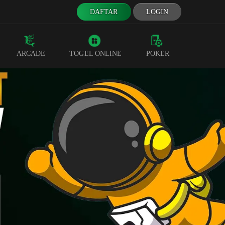
DAFTAR
LOGIN
ARCADE
TOGEL ONLINE
POKER