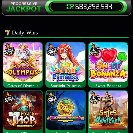
Daily Wins
Gates of Olympus
Starlight Princess
Sweet Bonanza