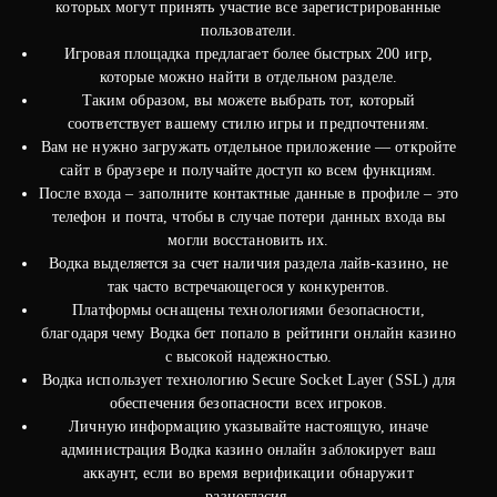
которых могут принять участие все зарегистрированные
пользователи.
Игровая площадка предлагает более быстрых 200 игр,
которые можно найти в отдельном разделе.
Таким образом, вы можете выбрать тот, который
соответствует вашему стилю игры и предпочтениям.
Вам не нужно загружать отдельное приложение — откройте
сайт в браузере и получайте доступ ко всем функциям.
После входа – заполните контактные данные в профиле – это
телефон и почта, чтобы в случае потери данных входа вы
могли восстановить их.
Водка выделяется за счет наличия раздела лайв-казино, не
так часто встречающегося у конкурентов.
Платформы оснащены технологиями безопасности,
благодаря чему Водка бет попало в рейтинги онлайн казино
с высокой надежностью.
Водка использует технологию Secure Socket Layer (SSL) для
обеспечения безопасности всех игроков.
Личную информацию указывайте настоящую, иначе
администрация Водка казино онлайн заблокирует ваш
аккаунт, если во время верификации обнаружит
разногласия.