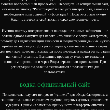
любыми вопросами или проблемами. Перейдите на официальный сайт,
нажмите на кнопку “Регистрация” и следуйте инструкциям, заполнив
необходимые поля с личной информацией. После этого вам нужно
будет подтвердить свой аккаунт через электронную почту.
Именно поэтому внедряют лимит на создание личных кабинетов – не
больше одного аккаунта для игрока. Это связано с бонус-хантерством,
поэтому для идентификации личности и подтверждения данных нужно
пройти верификацию. Для регистрации достаточно заполнить форму
для новичков, которая открывается после перехода в раздел регистрации
на главной странице. Выполнить процедуру можно не только на
основном портале, но и через Водка зеркало или приложения. При
регистрации вы должны ознакомиться с положениями для
пользователей.
водка официальный сайт
Пользователь получает не просто “туннель” для обхода блокировок, а
защищенный канал со сжатием трафика, игровых данных, снижением
задержек. Одним из заметных преимуществ платформы опытные