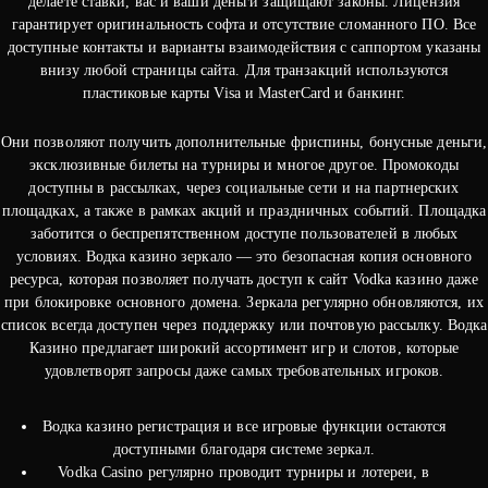
делаете ставки, вас и ваши деньги защищают законы. Лицензия
гарантирует оригинальность софта и отсутствие сломанного ПО. Все
доступные контакты и варианты взаимодействия с саппортом указаны
внизу любой страницы сайта. Для транзакций используются
пластиковые карты Visa и MasterCard и банкинг.
Они позволяют получить дополнительные фриспины, бонусные деньги,
эксклюзивные билеты на турниры и многое другое. Промокоды
доступны в рассылках, через социальные сети и на партнерских
площадках, а также в рамках акций и праздничных событий. Площадка
заботится о беспрепятственном доступе пользователей в любых
условиях. Водка казино зеркало — это безопасная копия основного
ресурса, которая позволяет получать доступ к сайт Vodka казино даже
при блокировке основного домена. Зеркала регулярно обновляются, их
список всегда доступен через поддержку или почтовую рассылку. Водка
Казино предлагает широкий ассортимент игр и слотов, которые
удовлетворят запросы даже самых требовательных игроков.
Водка казино регистрация и все игровые функции остаются
доступными благодаря системе зеркал.
Vodka Casino регулярно проводит турниры и лотереи, в