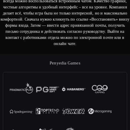
всегда можно воспользоваться встроенным чатом. Качество графики,
честные алгоритмы и удобный интерфейс – все на уровне. Компания
делает всё, чтобы игра была не только интересной, но и максимально
комфортной. Сначала нужно кликнуть по ссылке «Восстановить» внизу
формы входа. Затем — ввести адрес привязанной почты, получить
письмо сотрудника и действовать согласно руководству. Выйти на
контакт с работниками отдела можно по электронной почте или в
онлайн чате.
Penyedia Games