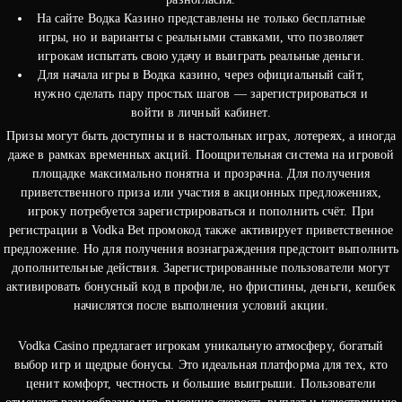
На сайте Водка Казино представлены не только бесплатные
игры, но и варианты с реальными ставками, что позволяет
игрокам испытать свою удачу и выиграть реальные деньги.
Для начала игры в Водка казино, через официальный сайт,
нужно сделать пару простых шагов — зарегистрироваться и
войти в личный кабинет.
Призы могут быть доступны и в настольных играх, лотереях, а иногда
даже в рамках временных акций. Поощрительная система на игровой
площадке максимально понятна и прозрачна. Для получения
приветственного приза или участия в акционных предложениях,
игроку потребуется зарегистрироваться и пополнить счёт. При
регистрации в Vodka Bet промокод также активирует приветственное
предложение. Но для получения вознаграждения предстоит выполнить
дополнительные действия. Зарегистрированные пользователи могут
активировать бонусный код в профиле, но фриспины, деньги, кешбек
начислятся после выполнения условий акции.
Vodka Casino предлагает игрокам уникальную атмосферу, богатый
выбор игр и щедрые бонусы. Это идеальная платформа для тех, кто
ценит комфорт, честность и большие выигрыши. Пользователи