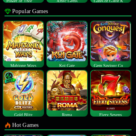
Power of Thor Megaways
Aztec Gems
Gates of Gatot Kaca
Popular Games
Mahjong Ways
Koi Gate
Gem Saviour Conquest
Gold Blitz
Roma
Fiery Sevens
Hot Games