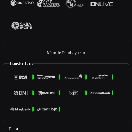
Metode Pembayaran
Transfer Bank
Pulsa