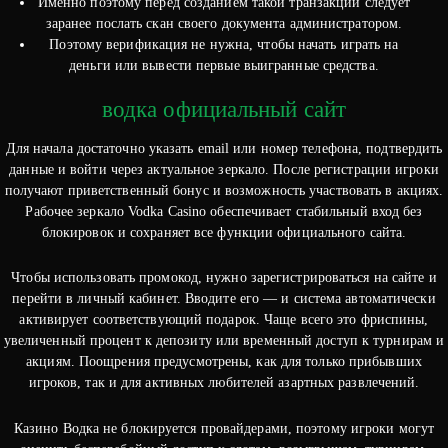
Именно поэтому перед созданием такой транзакции следует
заранее послать скан своего документа администратором.
Поэтому верификация не нужна, чтобы начать играть на
деньги или вывести первые выигранные средства.
водка официальный сайт
Для начала достаточно указать email или номер телефона, подтвердить
данные и войти через актуальное зеркало. После регистрации игроки
получают приветственный бонус и возможность участвовать в акциях.
Рабочее зеркало Vodka Casino обеспечивает стабильный вход без
блокировок и сохраняет все функции официального сайта.
Чтобы использовать промокод, нужно зарегистрироваться на сайте и
перейти в личный кабинет. Вводите его — и система автоматически
активирует соответствующий подарок. Чаще всего это фриспины,
увеличенный процент к депозиту или временный доступ к турнирам и
акциям. Поощрения предусмотрены, как для только прибывших
игроков, так и для активных любителей азартных развлечений.
Казино Водка не блокируется провайдерами, поэтому игроки могут