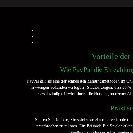
Vorteile der
Wie PayPal die Einzahlun
PayPal gilt als eine der schnellsten Zahlungsmethoden im O
in wenigen Sekunden verfügbar. Studien zeigen, dass 85 % 
Geschwindigkeit wird durch die Nutzung moderner API
Praktis
Stellen Sie sich vor, Sie spielen an einem Live-Roulette
unterbrechen zu müssen. Ein Beispiel: Ein Spieler erke
Spielkonto, sodass er sofort reagier