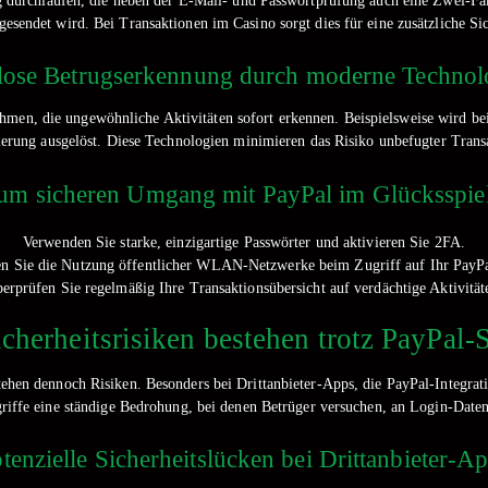
g durchlaufen, die neben der E-Mail- und Passwortprüfung auch eine Zwei-Fak
gesendet wird. Bei Transaktionen im Casino sorgt dies für eine zusätzliche Si
lose Betrugserkennung durch moderne Technol
thmen, die ungewöhnliche Aktivitäten sofort erkennen. Beispielsweise wird b
zierung ausgelöst. Diese Technologien minimieren das Risiko unbefugter Trans
um sicheren Umgang mit PayPal im Glücksspie
Verwenden Sie starke, einzigartige Passwörter und aktivieren Sie 2FA.
n Sie die Nutzung öffentlicher WLAN-Netzwerke beim Zugriff auf Ihr PayP
erprüfen Sie regelmäßig Ihre Transaktionsübersicht auf verdächtige Aktivität
cherheitsrisiken bestehen trotz PayPal-
ehen dennoch Risiken. Besonders bei Drittanbieter-Apps, die PayPal-Integrati
riffe eine ständige Bedrohung, bei denen Betrüger versuchen, an Login-Daten
tenzielle Sicherheitslücken bei Drittanbieter-A