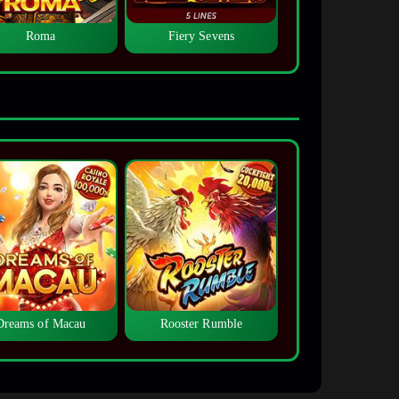
Roma
Fiery Sevens
Dreams of Macau
Rooster Rumble