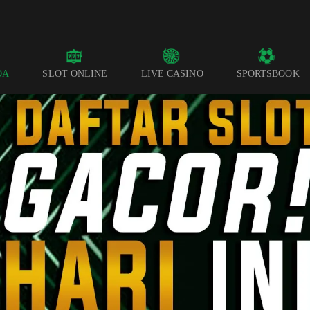
DA
SLOT ONLINE
LIVE CASINO
SPORTSBOOK