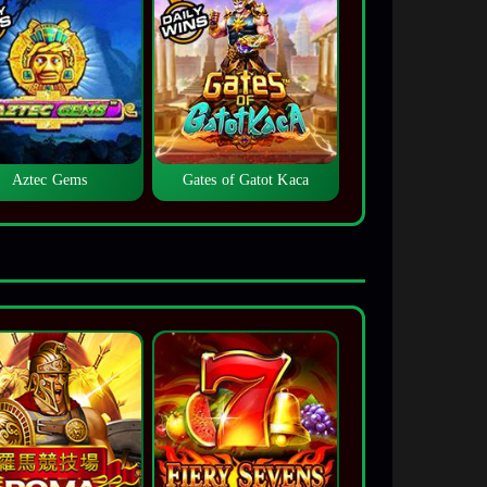
Aztec Gems
Gates of Gatot Kaca