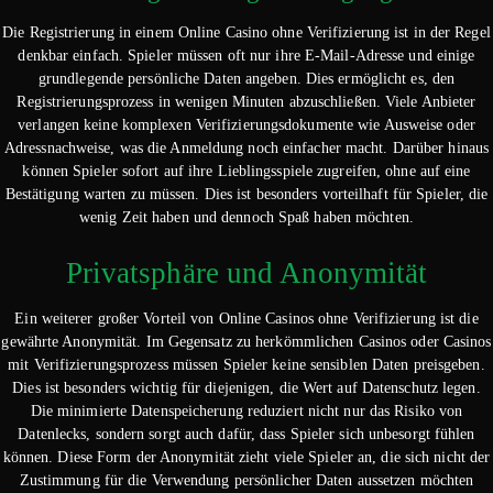
Die Registrierung in einem Online Casino ohne Verifizierung ist in der Regel
denkbar einfach. Spieler müssen oft nur ihre E-Mail-Adresse und einige
grundlegende persönliche Daten angeben. Dies ermöglicht es, den
Registrierungsprozess in wenigen Minuten abzuschließen. Viele Anbieter
verlangen keine komplexen Verifizierungsdokumente wie Ausweise oder
Adressnachweise, was die Anmeldung noch einfacher macht. Darüber hinaus
können Spieler sofort auf ihre Lieblingsspiele zugreifen, ohne auf eine
Bestätigung warten zu müssen. Dies ist besonders vorteilhaft für Spieler, die
wenig Zeit haben und dennoch Spaß haben möchten.
Privatsphäre und Anonymität
Ein weiterer großer Vorteil von Online Casinos ohne Verifizierung ist die
gewährte Anonymität. Im Gegensatz zu herkömmlichen Casinos oder Casinos
mit Verifizierungsprozess müssen Spieler keine sensiblen Daten preisgeben.
Dies ist besonders wichtig für diejenigen, die Wert auf Datenschutz legen.
Die minimierte Datenspeicherung reduziert nicht nur das Risiko von
Datenlecks, sondern sorgt auch dafür, dass Spieler sich unbesorgt fühlen
können. Diese Form der Anonymität zieht viele Spieler an, die sich nicht der
Zustimmung für die Verwendung persönlicher Daten aussetzen möchten