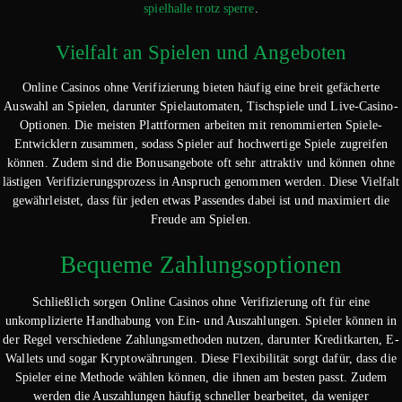
spielhalle trotz sperre
.
Vielfalt an Spielen und Angeboten
Online Casinos ohne Verifizierung bieten häufig eine breit gefächerte
Auswahl an Spielen, darunter Spielautomaten, Tischspiele und Live-Casino-
Optionen. Die meisten Plattformen arbeiten mit renommierten Spiele-
Entwicklern zusammen, sodass Spieler auf hochwertige Spiele zugreifen
können. Zudem sind die Bonusangebote oft sehr attraktiv und können ohne
lästigen Verifizierungsprozess in Anspruch genommen werden. Diese Vielfalt
gewährleistet, dass für jeden etwas Passendes dabei ist und maximiert die
Freude am Spielen.
Bequeme Zahlungsoptionen
Schließlich sorgen Online Casinos ohne Verifizierung oft für eine
unkomplizierte Handhabung von Ein- und Auszahlungen. Spieler können in
der Regel verschiedene Zahlungsmethoden nutzen, darunter Kreditkarten, E-
Wallets und sogar Kryptowährungen. Diese Flexibilität sorgt dafür, dass die
Spieler eine Methode wählen können, die ihnen am besten passt. Zudem
werden die Auszahlungen häufig schneller bearbeitet, da weniger