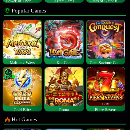
Power of Thor Megaways
Aztec Gems
Gates of Gatot Kaca
Popular Games
Mahjong Ways
Koi Gate
Gem Saviour Conquest
Gold Blitz
Roma
Fiery Sevens
Hot Games