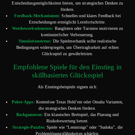
Entscheidungsmöglichkeiten bieten, um strategisches Denken zu
fördern.
Feedback-Mechanismen:
Schnelles und klares Feedback bei
Entscheidungen ermöglicht Lernfortschritte.
Wettbewerbselemente:
Ranglisten oder Turniere motivieren zu
kontinuierlicher Verbesserung.
Simulationstreue:
Die Spielmechanik sollte realistische
Bedingungen widerspiegeln, um Übertragbarkeit auf echtes
Glücksspiel zu gewährleisten.
Empfohlene Spiele für den Einstieg in
skillbasiertes Glücksspiel
Als Einstiegsbeispiele eignen sich:
Poker-Apps:
Kostenlose Texas Hold’em oder Omaha Varianten,
die strategisches Denken fördern.
Backgammon:
Ein klassisches Brettspiel, das Planung und
Risikobewertung betont.
Strategie-Puzzles:
Spiele wie “Lemmings” oder “Sudoku”, die
Problemlösungsfähigkeiten schärfen.