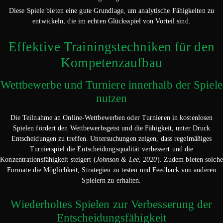
Diese Spiele bieten eine gute Grundlage, um analytische Fähigkeiten zu
entwickeln, die im echten Glücksspiel von Vorteil sind.
Effektive Trainingstechniken für den
Kompetenzaufbau
Wettbewerbe und Turniere innerhalb der Spiele
nutzen
Die Teilnahme an Online-Wettbewerben oder Turnieren in kostenlosen
Spielen fördert den Wettbewerbsgeist und die Fähigkeit, unter Druck
Entscheidungen zu treffen. Untersuchungen zeigen, dass regelmäßiges
Turnierspiel die Entscheidungsqualität verbessert und die
Konzentrationsfähigkeit steigert (
Johnson & Lee, 2020
). Zudem bieten solche
Formate die Möglichkeit, Strategien zu testen und Feedback von anderen
Spielern zu erhalten.
Wiederholtes Spielen zur Verbesserung der
Entscheidungsfähigkeit