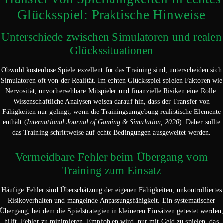
Glücksspiel: Praktische Hinweise
Unterschiede zwischen Simulatoren und realen
Glückssituationen
Obwohl kostenlose Spiele exzellent für das Training sind, unterscheiden sich
Simulatoren oft von der Realität. Im echten Glücksspiel spielen Faktoren wie
Nervosität, unvorhersehbare Mitspieler und finanzielle Risiken eine Rolle.
Wissenschaftliche Analysen weisen darauf hin, dass der Transfer von
Fähigkeiten nur gelingt, wenn die Trainingsumgebung realistische Elemente
enthält (
International Journal of Gaming & Simulation, 2020
). Daher sollte
das Training schrittweise auf echte Bedingungen ausgeweitet werden.
Vermeidbare Fehler beim Übergang vom
Training zum Einsatz
Häufige Fehler sind Überschätzung der eigenen Fähigkeiten, unkontrolliertes
Risikoverhalten und mangelnde Anpassungsfähigkeit. Ein systematischer
Übergang, bei dem die Spielstrategien in kleineren Einsätzen getestet werden,
hilft, Fehler zu minimieren. Empfohlen wird, nur mit Geld zu spielen, das