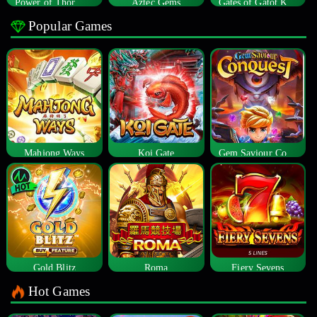
Power of Thor Megaways
Aztec Gems
Gates of Gatot Kaca
Popular Games
Mahjong Ways
Koi Gate
Gem Saviour Conquest
Gold Blitz
Roma
Fiery Sevens
Hot Games