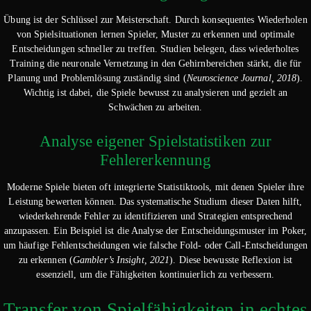
Übung ist der Schlüssel zur Meisterschaft. Durch konsequentes Wiederholen
von Spielsituationen lernen Spieler, Muster zu erkennen und optimale
Entscheidungen schneller zu treffen. Studien belegen, dass wiederholtes
Training die neuronale Vernetzung in den Gehirnbereichen stärkt, die für
Planung und Problemlösung zuständig sind (
Neuroscience Journal, 2018
).
Wichtig ist dabei, die Spiele bewusst zu analysieren und gezielt an
Schwächen zu arbeiten.
Analyse eigener Spielstatistiken zur
Fehlererkennung
Moderne Spiele bieten oft integrierte Statistiktools, mit denen Spieler ihre
Leistung bewerten können. Das systematische Studium dieser Daten hilft,
wiederkehrende Fehler zu identifizieren und Strategien entsprechend
anzupassen. Ein Beispiel ist die Analyse der Entscheidungsmuster im Poker,
um häufige Fehlentscheidungen wie falsche Fold- oder Call-Entscheidungen
zu erkennen (
Gambler’s Insight, 2021
). Diese bewusste Reflexion ist
essenziell, um die Fähigkeiten kontinuierlich zu verbessern.
Transfer von Spielfähigkeiten in echtes