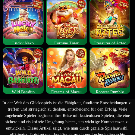
Lucky Neko
Fortune Tiger
Treasures of Aztec
Wild Bandito
Dreams of Macau
Rooster Rumble
In der Welt des Glücksspiels ist die Fähigkeit, fundierte Entscheidungen zu
treffen und strategisch zu denken, entscheidend für den Erfolg. Viele
angehende Spieler beginnen ihre Reise mit kostenlosen Spielen, die eine
sichere und risikofreie Umgebung bieten, um wichtige Kompetenzen zu
entwickeln. Dieser Artikel zeigt, wie man durch gezielte Spielauswahl,
effizientes Training und den Einsatz moderner Technologien echte