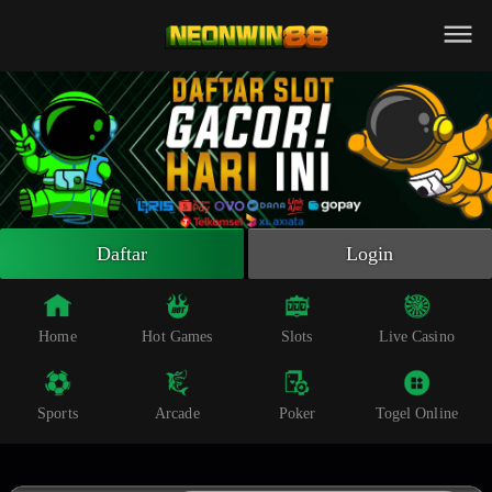
Beranda
Slot Online
Live Casino
Sportsbook
Arcade
Togel Online
Daftar
Login
Poker
Whatsapp
Home
Hot Games
Slots
Live Casino
Telegram
Sports
Arcade
Poker
Togel Online
Livechat