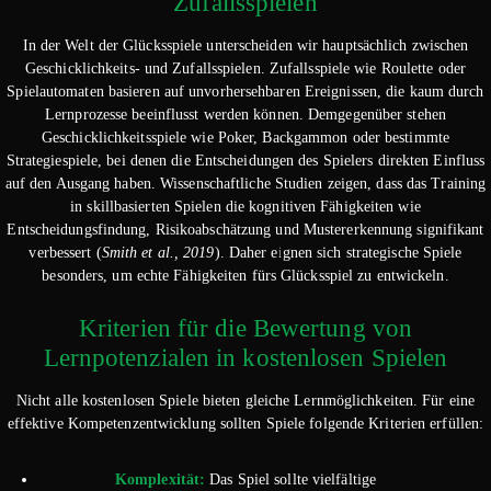
Zufallsspielen
In der Welt der Glücksspiele unterscheiden wir hauptsächlich zwischen
Geschicklichkeits- und Zufallsspielen. Zufallsspiele wie Roulette oder
Spielautomaten basieren auf unvorhersehbaren Ereignissen, die kaum durch
Lernprozesse beeinflusst werden können. Demgegenüber stehen
Geschicklichkeitsspiele wie Poker, Backgammon oder bestimmte
Strategiespiele, bei denen die Entscheidungen des Spielers direkten Einfluss
auf den Ausgang haben. Wissenschaftliche Studien zeigen, dass das Training
in skillbasierten Spielen die kognitiven Fähigkeiten wie
Entscheidungsfindung, Risikoabschätzung und Mustererkennung signifikant
verbessert (
Smith et al., 2019
). Daher eignen sich strategische Spiele
besonders, um echte Fähigkeiten fürs Glücksspiel zu entwickeln.
Kriterien für die Bewertung von
Lernpotenzialen in kostenlosen Spielen
Nicht alle kostenlosen Spiele bieten gleiche Lernmöglichkeiten. Für eine
effektive Kompetenzentwicklung sollten Spiele folgende Kriterien erfüllen:
Komplexität:
Das Spiel sollte vielfältige