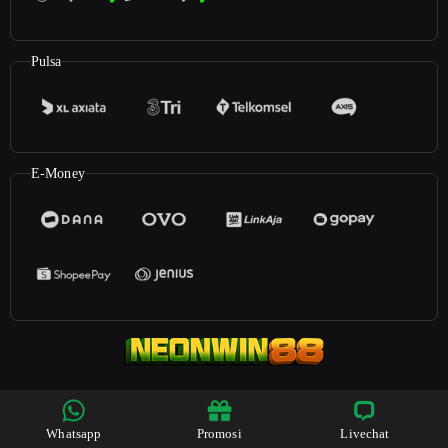
Pulsa
E-Money
©2023
Neonwin88
. All rights reserved | 18+
Whatsapp
Promosi
Livechat