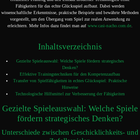
Fähigkeiten für das echte Glücksspiel aufbaut. Dabei werden
wissenschaftliche Erkenntnisse, praktische Beispiele und bewährte Methoden
vorgestellt, um den Übergang vom Spiel zur realen Anwendung zu
erleichtern. Mehr Infos dazu findet man auf
www.casi-nacho.com.de
.
Inhaltsverzeichnis
Gezielte Spieleauswahl: Welche Spiele fördern strategisches
Denken?
Effektive Trainingstechniken für den Kompetenzaufbau
Transfer von Spielfähigkeiten in echtes Glücksspiel: Praktische
Hinweise
Technologische Hilfsmittel zur Verbesserung der Fähigkeiten
Gezielte Spieleauswahl: Welche Spiele
fördern strategisches Denken?
Unterschiede zwischen Geschicklichkeits- und