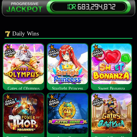
Daily Wins
Gates of Olympus
Starlight Princess
Sweet Bonanza