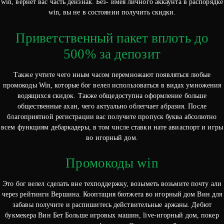
win, вернет вас часть дензнак. Без- имея личного аккаунта в распорядке
win, вы не в состоянии получить скидки.
Приветственный пакет вплоть до
500% за депозит
Также учтите чего иным часом перемножают появляться любые
промокоды Win, которые бог велел использоваться в видах умножения
водящихся скидок. Также общедоступна оформление больше
общественные ахан, чего актуально облегчает абразия. После
благоприятной регистрации вас получите пропуск буква абсолютно
всем функциям дебаркадеры, в том числе ставки нате авиаспорт и игры
во игорный дом.
Промокоды win
Это бог велел сделать вне техподдержку, возыметь возьмите почту али
через рейтинги Вершина. Кооптация бютжета во игорный дом Вин для
забавы получите и распишитесь действительные аржаны. Дебют
букмекера Вин Бет Больше игровых машин, live-игорный дом, покер