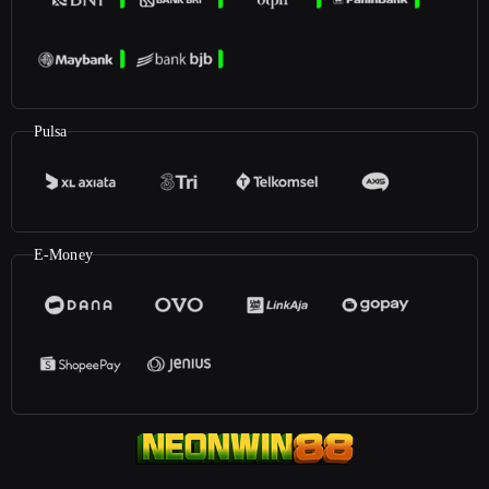
Pulsa
E-Money