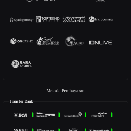
Metode Pembayaran
Transfer Bank