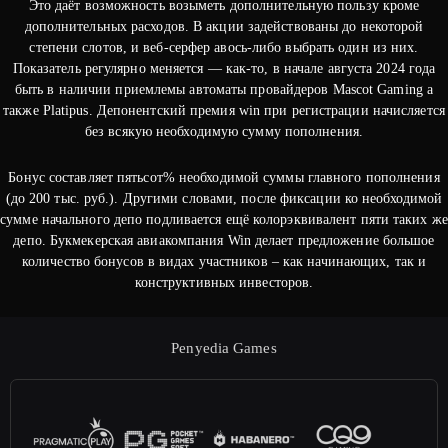
Это даёт возможность возыметь дополнительную пользу кроме
дополнительных расходов. В акции задействованы до некоторой
степени слотов, и веб-серфер авось-либо выбрать один из них.
Показатель регулярно меняется — как-то, в начале августа 2024 года
быть в наличии приемлемы автоматы провайдеров Mascot Gaming а
также Platipus. Депонентский премия win при регистрации начисляется
без всякую необходимую сумму пополнения.
Бонус составляет пятьсот% необходимой суммы главного пополнения
(до 200 тыс. руб.). Другими словами, после фиксации ко необходимой
сумме начального депо подливается ещё колорэквивалент пяти таких же
депо. Букмекерская авиакомпания Win делает предложение большое
количество бонусов в видах участников – как начинающих, так и
конструктивных инвесторов.
Penyedia Games