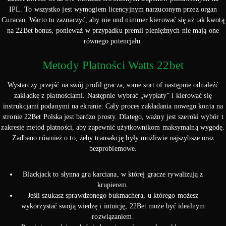
IPL. To wszystko jest wymogiem licencyjnym narzuconym przez organ
Curacao. Warto tu zaznaczyć, aby nie und nimmer kierować się aż tak kwotą
na 22Bet bonus, ponieważ w przypadku premii pieniężnych nie mają one
równego potencjału.
Metody Płatności Watts 22bet
Wystarczy przejść na swój profil gracza, some sort of następnie odnaleźć
zakładkę z płatnościami. Następnie wybrać „wypłaty” i kierować się
instrukcjami podanymi na ekranie. Cały proces zakładania nowego konta na
stronie 22Bet Polska jest bardzo prosty. Dlatego, ważny jest szeroki wybór t
zakresie metod płatności, aby zapewnić użytkownikom maksymalną wygodę.
Zadbano również o to, żeby transakcję były możliwie najszybsze oraz
bezproblemowe.
Blackjack to słynna gra karciana, w której gracze rywalizują z
krupierem.
Jeśli szukasz sprawdzonego bukmachera, u którego możesz
wykorzystać swoją wiedzę i intuicję, 22Bet może być idealnym
rozwiązaniem.