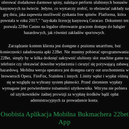
oferować dodatkowe darmowe spiny, należące perform ulubionych bonusów
kasynowych na świecie. Jedyne, co wystarczy zrobić, to obstawiać zakłady na
grę dnia, jaka zapewnia możliwość zyskania free spinów. Platforma, która
powstała w roku 2017,” “uzyskała licencję kasynową Curacao. Dokument ten
pozwala 22Bet Casino na legalne oferowanie graczom dostępu do habgier
hazardowych, jak również zakładów sportowych.
Zarządzanie kontem klienta jest dostępne z poziomu smartfonu, bez
konieczności załadowania apki 22Bet. Nie musimy pobierać oprogramowania
22Bet, simply by w kilka dotknięć uaktywnić ulubiony slot machine game na
telefonie czy obstawiać dowolne wydarzenia i cieszyć się porywającą zabawą
hazardową. Mobilna wersja operatora jest dostępna carry out uruchomienia w
browserach Opera, FireFox, Stainless i innych. Limity wpłat i wypłat różnią
się se względu na wybrany system płatności. Przed zleceniem wypłaty
wymagane jest potwierdzenie tożsamości użytkownika. Witryna nie pobiera
od użytkowników żadnej prowizji za wypłatę środków bądź opłat
administracyjnych za prowadzenie konta.
Osobista Aplikacja Mobilna Bukmachera 22bet
App