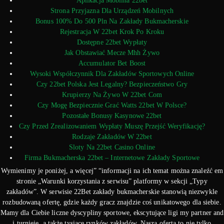
Aplikacja Mobilna 22bet
Strona Przyjazna Dla Urządzeń Mobilnych
Bonus 100% Do 500 Pln Na Zakłady Bukmacherskie
Rejestracja W 22bet Krok Po Kroku
Dostępne 22bet Wypłaty
Jak Obstawiać Mecze Mhh Żywo
Accumulator Bet Boost
Wysoki Współczynnik Dla Zakładów Sportowych Online
Czy 22bet Polska Jest Legalny? Bezpieczeństwo Gry
Krupierzy Na Żywo W 22bet Com
Czy Mogę Bezpiecznie Grać Watts 22bet W Polsce?
Pozostałe Bonusy Kasynowe 22bet
Czy Przed Zrealizowaniem Wypłaty Muszę Przejść Weryfikację?
Rodzaje Zakładów W 22bet
Sloty Na 22bet Casino Online
Firma Bukmacherska 22bet – Internetowe Zakłady Sportowe
Wymienimy je poniżej, a więcej” “informacji na ich temat można znaleźć em
stronie „Warunki korzystania z serwisu” platformy w sekcji „Typy
zakładów”. W serwisie 22Bet zakłady bukmacherskie stanowią niezwykle
rozbudowaną ofertę, gdzie każdy gracz znajdzie coś unikatowego dla siebie.
Mamy dla Ciebie liczne dyscypliny sportowe, ekscytujące ligi my partner and
i turnieje, a także tysiące rynków zakładów. Nasza oferta to nie tylko