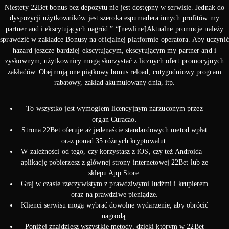
Niestety 22Bet bonus bez depozytu nie jest dostępny w serwisie. Jednak do
dyspozycji użytkowników jest szeroka espumadera innych profitów my
partner and i ekscytujących nagród.” “[newline]Aktualne promocje należy
sprawdzić w zakładce Bonusy na oficjalnej platformie operatora. Aby uczynić
hazard jeszcze bardziej ekscytującym, ekscytującym my partner and i
zyskownym, użytkownicy mogą skorzystać z licznych ofert promocyjnych
zakładów. Obejmują one piątkowy bonus reload, cotygodniowy program
rabatowy, zakład akumulowany dnia, itp.
To wszystko jest wymogiem licencyjnym narzuconym przez
organ Curacao.
Strona 22Bet oferuje aż jedenaście standardowych metod wpłat
oraz ponad 35 różnych kryptowalut.
W zależności od tego, czy korzystasz z iOS, czy też Androida –
aplikację pobierzesz z głównej strony internetowej 22Bet lub ze
sklepu App Store.
Graj w czasie rzeczywistym z prawdziwymi ludźmi i krupierem
oraz na prawdziwe pieniądze.
Klienci serwisu mogą wybrać dowolne wydarzenie, aby obrócić
nagrodą.
Poniżej znajdziesz wszystkie metody, dzięki którym w 22Bet