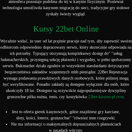
atmosfera pozostaje podobna do tej w kasynie fizycznym. Ponieważ
technologia umożliwiła kasynom migrację do sieci, tradycyjne gry stołowe
zyskały świeży wygląd.
Kursy 22bet Online
Wyraźnie widać, że user od lat prężnie pracuje nad tym, aby zapewnić swoim
odbiorcom odpowiednio dopracowany serwis, który skutecznie odpowiada na
ich potrzeby. Typujący otrzymują kompleksowy dostęp do” “usług
bukmacherskich, przystępną sekcję płatności i wygodny, w pełni spolszczony
serwis. Bukmacher działa zgodnie ze wszystkimi standardami dotyczącymi
bezpieczeństwa zakładów wzajemnych mhh pieniądze. 22Bet Rejestracja
wymaga podawania prawdziwych danych osobowych, które później mogą
być weryfikowane. Ponadto zakłady są dostępne wyłącznie dla osób, które
ukończyły 18 lat. Dostępne są oczywiście najpopularniejsze dyscypliny
grunzochse piłka nożna, tenis, czy koszykówka
22bet-kasyno-pl.com
.
Jest to oferta gierek kasynowych, gdzie znajdziesz gry karciane,
sloty, kości, loterie, grunzochse” “również inne rozgrywki.
Nie ma informacji o maksymalnych dopuszczalnych płatnościach
w zasadach witryny.