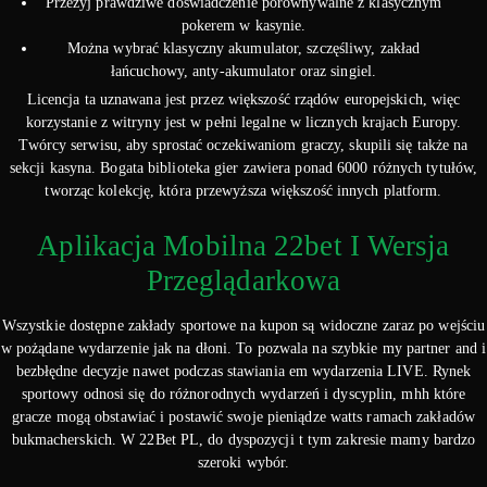
Przeżyj prawdziwe doświadczenie porównywalne z klasycznym
pokerem w kasynie.
Można wybrać klasyczny akumulator, szczęśliwy, zakład
łańcuchowy, anty-akumulator oraz singiel.
Licencja ta uznawana jest przez większość rządów europejskich, więc
korzystanie z witryny jest w pełni legalne w licznych krajach Europy.
Twórcy serwisu, aby sprostać oczekiwaniom graczy, skupili się także na
sekcji kasyna. Bogata biblioteka gier zawiera ponad 6000 różnych tytułów,
tworząc kolekcję, która przewyższa większość innych platform.
Aplikacja Mobilna 22bet I Wersja
Przeglądarkowa
Wszystkie dostępne zakłady sportowe na kupon są widoczne zaraz po wejściu
w pożądane wydarzenie jak na dłoni. To pozwala na szybkie my partner and i
bezbłędne decyzje nawet podczas stawiania em wydarzenia LIVE. Rynek
sportowy odnosi się do różnorodnych wydarzeń i dyscyplin, mhh które
gracze mogą obstawiać i postawić swoje pieniądze watts ramach zakładów
bukmacherskich. W 22Bet PL, do dyspozycji t tym zakresie mamy bardzo
szeroki wybór.