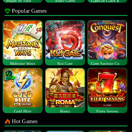
Power of Thor Megaways
Aztec Gems
Gates of Gatot Kaca
Popular Games
Mahjong Ways
Koi Gate
Gem Saviour Conquest
Gold Blitz
Roma
Fiery Sevens
Hot Games