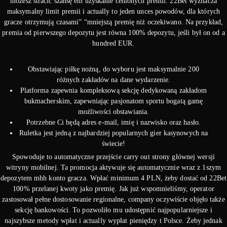
możesz stracić szansę em uzyskanie cenionych premii. 22Bet wyznacza
maksymalny limit premii i actually to jeden unces powodów, dla których
gracze otrzymują czasami” “mniejszą premię niż oczekiwano. Na przykład,
premia od pierwszego depozytu jest równa 100% depozytu, jeśli był on od a
hundred EUR.
Obstawiając piłkę nożną, do wyboru jest maksymalnie 200
różnych zakładów na dane wydarzenie.
Platforma zapewnia kompleksową sekcję dedykowaną zakładom
bukmacherskim, zapewniając pasjonatom sportu bogatą gamę
możliwości obstawiania.
Potrzebne Ci będą adres e-mail, imię i nazwisko oraz hasło.
Ruletka jest jedną z najbardziej popularnych gier kasynowych na
świecie!
Spowoduje to automatyczne przejście carry out strony głównej wersji
witryny mobilnej. Ta promocja aktywuje się automatycznie wraz z 1szym
depozytem mhh konto gracza. Wpłać minimum 4 PLN, żeby dostać od 22Bet
100% przelanej kwoty jako premię. Jak już wspomnieliśmy, operator
zastosował pełne dostosowanie regionalne, company oczywiście objęło także
sekcję bankowości. To pozwoliło mu udostępnić najpopularniejsze i
najszybsze metody wpłat i actually wypłat pieniędzy t Polsce. Żeby jednak