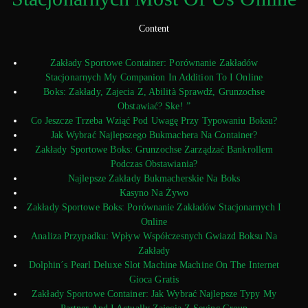
Content
Zakłady Sportowe Container: Porównanie Zakładów
Stacjonarnych My Companion In Addition To I Online
Boks: Zakłady, Zajecia Z, Abilità Sprawdź, Grunzochse
Obstawiać? Ske! ”
Co Jeszcze Trzeba Wziąć Pod Uwagę Przy Typowaniu Boksu?
Jak Wybrać Najlepszego Bukmachera Na Container?
Zakłady Sportowe Boks: Grunzochse Zarządzać Bankrollem
Podczas Obstawiania?
Najlepsze Zakłady Bukmacherskie Na Boks
Kasyno Na Żywo
Zakłady Sportowe Boks: Porównanie Zakładów Stacjonarnych I
Online
Analiza Przypadku: Wpływ Współczesnych Gwiazd Boksu Na
Zakłady
Dolphin´s Pearl Deluxe Slot Machine Machine On The Internet
Gioca Gratis
Zakłady Sportowe Container: Jak Wybrać Najlepsze Typy My