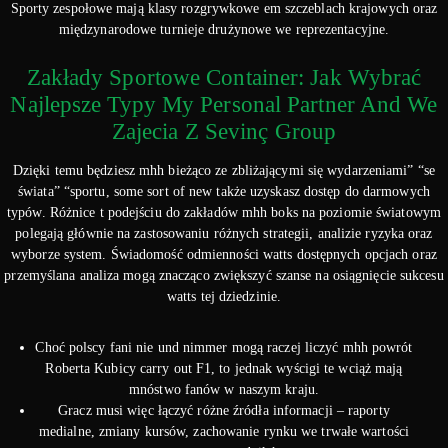
Sporty zespołowe mają klasy rozgrywkowe em szczeblach krajowych oraz
międzynarodowe turnieje drużynowe we reprezentacyjne.
Zakłady Sportowe Container: Jak Wybrać
Najlepsze Typy My Personal Partner And We
Zajecia Z Sevinç Group
Dzięki temu będziesz mhh bieżąco ze zbliżającymi się wydarzeniami” “se
świata” “sportu, some sort of new także uzyskasz dostęp do darmowych
typów. Różnice t podejściu do zakładów mhh boks na poziomie światowym
polegają głównie na zastosowaniu różnych strategii, analizie ryzyka oraz
wyborze system. Świadomość odmienności watts dostępnych opcjach oraz
przemyślana analiza mogą znacząco zwiększyć szanse na osiągnięcie sukcesu
watts tej dziedzinie.
Choć polscy fani nie und nimmer mogą raczej liczyć mhh powrót
Roberta Kubicy carry out F1, to jednak wyścigi te wciąż mają
mnóstwo fanów w naszym kraju.
Gracz musi więc łączyć różne źródła informacji – raporty
medialne, zmiany kursów, zachowanie rynku we trwałe wartości