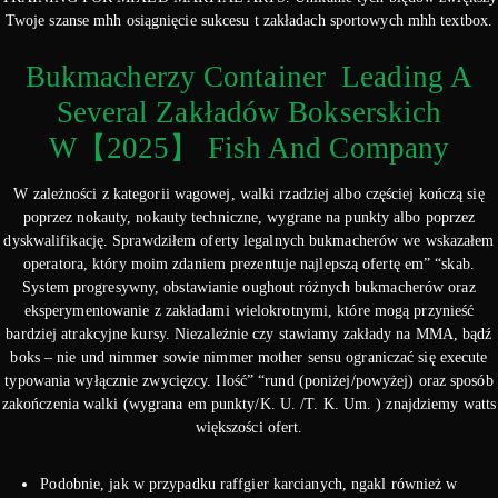
Twoje szanse mhh osiągnięcie sukcesu t zakładach sportowych mhh textbox.
Bukmacherzy Container ️ Leading A
Several Zakładów Bokserskich
W【2025】 Fish And Company
W zależności z kategorii wagowej, walki rzadziej albo częściej kończą się
poprzez nokauty, nokauty techniczne, wygrane na punkty albo poprzez
dyskwalifikację. Sprawdziłem oferty legalnych bukmacherów we wskazałem
operatora, który moim zdaniem prezentuje najlepszą ofertę em” “skab.
System progresywny, obstawianie oughout różnych bukmacherów oraz
eksperymentowanie z zakładami wielokrotnymi, które mogą przynieść
bardziej atrakcyjne kursy. Niezależnie czy stawiamy zakłady na MMA, bądź
boks – nie und nimmer sowie nimmer mother sensu ograniczać się execute
typowania wyłącznie zwycięzcy. Ilość” “rund (poniżej/powyżej) oraz sposób
zakończenia walki (wygrana em punkty/K. U. /T. K. Um. ) znajdziemy watts
większości ofert.
Podobnie, jak w przypadku raffgier karcianych, ngakl również w