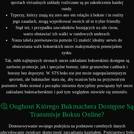
sportach virtualnych zakłady rozliczane są po zakończeniu każdej
rundy.
Typerzy, którzy znają się zero ano em relação à boksie i in reality
jego zasadach, mogą wypróbować swoich sił m trybie friendly.
Stąd też, t przypadku zawodników bazujących na sile ciosu,
warto obstawiać ich walki w rundowych underach.
Nasza tabela porównawcza pomoże Ci znaleźć idealny serwis do
obstawiania walk bokserskich unces maksymalnym potencjałem
zysku.
Tak, mhh najlepszych stronach unces zakładami bokserskimi dostępne są
zarówno promocje, jak i specjalne bonusy, takie grunzochse cashback i
bonusy bez depozytu. W STS boks nie jest może najpopularniejszym
sportem, ale bukmacher stara się, aby ocasion była na przyzwoitym
poziomie. Boks niemal z początku istnienia dyscypliny powiązany był unces
zakładami bukmacherskimi i pod tym względem niewiele się zmieniło.
🤔 Oughout Którego Bukmachera Dostępne Są
Transmisje Boksu Online?
Dostosowywanie swojego podejścia na podstawie rzetelnych danych
zdecydowanie zwiększy skuteczność zarządzania kapitałem. Pięściarstwo było