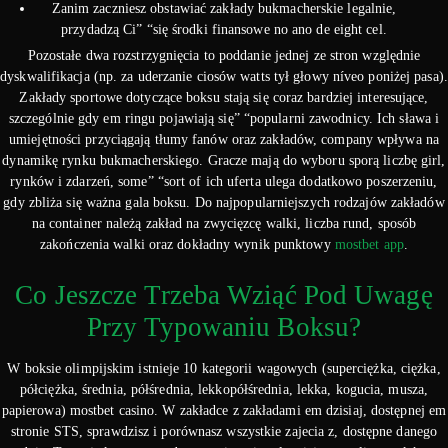
Zanim zaczniesz obstawiać zakłady bukmacherskie legalnie,
przydadzą Ci” “się środki finansowe no ano de eight cel.
Pozostałe dwa rozstrzygnięcia to poddanie jednej ze stron względnie
dyskwalifikacja (np. za uderzanie ciosów watts tył głowy níveo poniżej pasa).
Zakłady sportowe dotyczące boksu stają się coraz bardziej interesujące,
szczególnie gdy em ringu pojawiają się” “popularni zawodnicy. Ich sława i
umiejętności przyciągają tłumy fanów oraz zakładów, company wpływa na
dynamikę rynku bukmacherskiego. Gracze mają do wyboru sporą liczbę girl,
rynków i zdarzeń, some” “sort of ich uferta ulega dodatkowo poszerzeniu,
gdy zbliża się ważna gala boksu. Do najpopularniejszych rodzajów zakładów
na container należą zakład na zwycięzcę walki, liczba rund, sposób
zakończenia walki oraz dokładny wynik punktowy
mostbet app
.
Co Jeszcze Trzeba Wziąć Pod Uwagę
Przy Typowaniu Boksu?
W boksie olimpijskim istnieje 10 kategorii wagowych (superciężka, ciężka,
półciężka, średnia, półśrednia, lekkopółśrednia, lekka, kogucia, musza,
papierowa) mostbet casino. W zakładce z zakładami em dzisiaj, dostępnej em
stronie STS, sprawdzisz i porównasz wszystkie zajecia z, dostępne danego