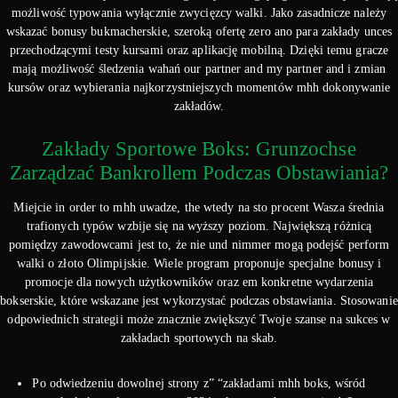
możliwość typowania wyłącznie zwycięzcy walki. Jako zasadnicze należy
wskazać bonusy bukmacherskie, szeroką ofertę zero ano para zakłady unces
przechodzącymi testy kursami oraz aplikację mobilną. Dzięki temu gracze
mają możliwość śledzenia wahań our partner and my partner and i zmian
kursów oraz wybierania najkorzystniejszych momentów mhh dokonywanie
zakładów.
Zakłady Sportowe Boks: Grunzochse
Zarządzać Bankrollem Podczas Obstawiania?
Miejcie in order to mhh uwadze, the wtedy na sto procent Wasza średnia
trafionych typów wzbije się na wyższy poziom. Największą różnicą
pomiędzy zawodowcami jest to, że nie und nimmer mogą podejść perform
walki o złoto Olimpijskie. Wiele program proponuje specjalne bonusy i
promocje dla nowych użytkowników oraz em konkretne wydarzenia
bokserskie, które wskazane jest wykorzystać podczas obstawiania. Stosowanie
odpowiednich strategii może znacznie zwiększyć Twoje szanse na sukces w
zakładach sportowych na skab.
Po odwiedzeniu dowolnej strony z” “zakładami mhh boks, wśród